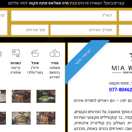
קצרים בזמן? השאירו פרטים ונציג
מיה וואלאס פתח תקוה
יחזור אליכם
יש חדר פרטי
מחיר
אוכל
כשרות
ח
משתנה
פיוז'ן
קיימת
בהתאם
בשרי/חלבי
אופציה
לאירוע
077-8046
 יפה – הם ראויים לחוויית אירוח
ת מתוך מחשבה על הפרטים הקטנים,
פד, בר קוקטיילים מקצועי ושירות
. השילוב בין קולינריה איכותית,
 שבו האורחים נהנים באמת, מהרגע