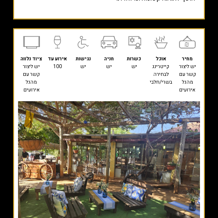
מחיר
אוכל
כשרות
חניה
נגישות
אירוע עד
ציוד נלווה
יש ליצור
קייטרינג
יש
יש
יש
100
יש ליצור
קשר עם
לבחירה
קשר עם
מהנל
בשרי/חלבי
מהנל
אירועים
אירועים