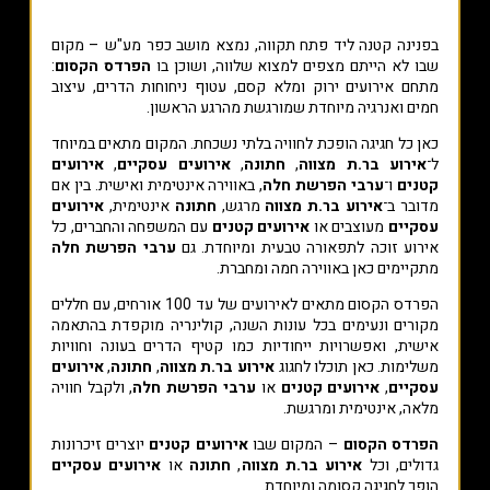
בפנינה קטנה ליד פתח תקווה, נמצא מושב כפר מע"ש – מקום
שבו לא הייתם מצפים למצוא שלווה, ושוכן בו
הפרדס הקסום
:
מתחם אירועים ירוק ומלא קסם, עטוף ניחוחות הדרים, עיצוב
חמים ואנרגיה מיוחדת שמורגשת מהרגע הראשון.
כאן כל חגיגה הופכת לחוויה בלתי נשכחת. המקום מתאים במיוחד
ל־
אירוע בר.ת מצווה
,
חתונה
,
אירועים עסקיים
,
אירועים
קטנים
ו־
ערבי הפרשת חלה
, באווירה אינטימית ואישית. בין אם
מדובר ב־
אירוע בר.ת מצווה
מרגש,
חתונה
אינטימית,
אירועים
עסקיים
מעוצבים או
אירועים קטנים
עם המשפחה והחברים, כל
אירוע זוכה לתפאורה טבעית ומיוחדת. גם
ערבי הפרשת חלה
מתקיימים כאן באווירה חמה ומחברת.
הפרדס הקסום מתאים לאירועים של עד 100 אורחים, עם חללים
מקורים ונעימים בכל עונות השנה, קולינריה מוקפדת בהתאמה
אישית, ואפשרויות ייחודיות כמו קטיף הדרים בעונה וחוויות
משלימות. כאן תוכלו לחגוג
אירוע בר.ת מצווה
,
חתונה
,
אירועים
עסקיים
,
אירועים קטנים
או
ערבי הפרשת חלה
, ולקבל חוויה
מלאה, אינטימית ומרגשת.
הפרדס הקסום
– המקום שבו
אירועים קטנים
יוצרים זיכרונות
גדולים, וכל
אירוע בר.ת מצווה
,
חתונה
או
אירועים עסקיים
הופך לחגיגה קסומה ומיוחדת.