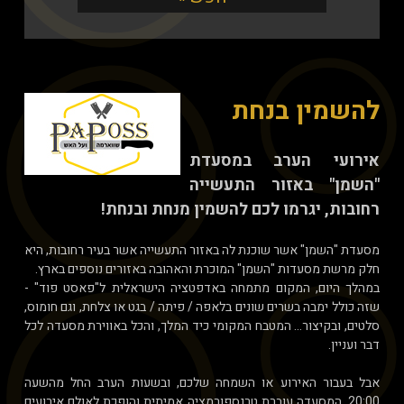
להשמין בנחת
אירועי הערב במסעדת
"השמן" באזור התעשייה
רחובות, יגרמו לכם להשמין מנחת ובנחת!
מסעדת "השמן" אשר שוכנת לה באזור התעשייה אשר בעיר רחובות, היא
חלק מרשת מסעדות "השמן" המוכרת והאהובה באזורים נוספים בארץ.
במהלך היום, המקום מתמחה באדפטציה הישראלית ל"פאסט פוד" -
שזה כולל ימבה בשרים שונים בלאפה / פיתה / בגט או צלחת, וגם חומוס,
סלטים, ובקיצור... המטבח המקומי כיד המלך, והכל באווירת מסעדה לכל
דבר ועניין.
אבל בעבור האירוע או השמחה שלכם, ובשעות הערב החל מהשעה
20:00, המסעדה עוברת טרנספורמציה אמיתית והופכת לאולם אירועים