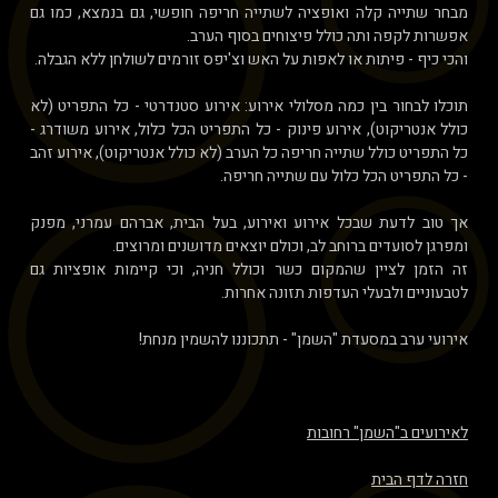
מבחר שתייה קלה ואופציה לשתייה חריפה חופשי, גם בנמצא, כמו גם
אפשרות לקפה ותה כולל פיצוחים בסוף הערב.
והכי כיף - פיתות או לאפות על האש וצ'יפס זורמים לשולחן ללא הגבלה.
תוכלו לבחור בין כמה מסלולי אירוע: אירוע סטנדרטי - כל התפריט (לא
כולל אנטריקוט), אירוע פינוק - כל התפריט הכל כלול, אירוע משודרג -
כל התפריט כולל שתייה חריפה כל הערב (לא כולל אנטריקוט), אירוע זהב
- כל התפריט הכל כלול עם שתייה חריפה.
אך טוב לדעת שבכל אירוע ואירוע, בעל הבית, אברהם עמרני, מפנק
ומפרגן לסועדים ברוחב לב, וכולם יוצאים מדושנים ומרוצים.
זה הזמן לציין שהמקום כשר וכולל חניה, וכי קיימות אופציות גם
לטבעוניים ולבעלי העדפות תזונה אחרות.
אירועי ערב במסעדת "השמן" - תתכוננו להשמין מנחת!
לאירועים ב"השמן" רחובות
חזרה לדף הבית