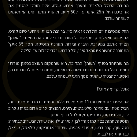
מהודר, הכולל מלצרים ומערך אירוע שלם, אליו תוכלו להזמין את
אהוביכם החל מ25 איש ועד ל50 איש, ולהנות מתפריטים המותאמים
לשמחה שלכם.
החל ממסיבות יום הולדת או אירוסין, בר ובת מצוות, אירועי סיום קורס,
או פשוט חאפלות קריוקי עם כל החברים כדי לחגוג את החיים - "השמן"
תצייד אתכם במערכת הגברה ובידור, מערכת מוסיקה, מסך 65 אינץ'
המחובר למחשב אינטראקטיבי, וכל הדרוש בכדי לבלות עד הלילה.
מה שמיוחד בסניף "השמן" המדובר, הוא שהמקום מעוצב בסגנון מודרני
וחמים, בעל תקרות גבוהות ותאורה מרשימה, ספות כיפיות להתרווח בהן,
ואפשר להבטיח שיעניק נופך חגיגי לשמחה שלכם.
אוכל, קדימה אוכל!
את האירוע פותחים עם 11 סוגי סלטים ללא תחתית - כמו חומוס פטריות,
חציל מטוגן עם טחינה, סלט ביצים, תירס, חמוצים, כרוב אדום במיונז, כרוב
לבן, סלט ירקות, גזר פיקנטי, ופלפל חריף מטוגן.
תוספות חמות בצד כמו אורז לבן / פירה, ילוו את שורת הבשרים לבחירה:
חזה עוף, קבב כבש, שפודי פרגית, שיפודי אנטריקוט, פלאפל, שניצל,
כבד עוף, או לבבות.