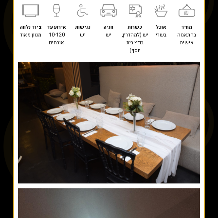
מחיר
אוכל
כשרות
חניה
נגישות
אירוע עד
ציוד נלווה
בהתאמה
בשרי
יש (למהדרין,
יש
יש
10-120
מגוון מאוד
אישית
בד״ץ בית
אורחים
יוסף)