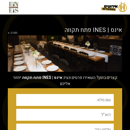
אכילה,פתח,תקווה,הסיבים,18,פתח,תקווה מנהל,אירועים,
אינס | INES פתח תקווה
חזרה »
קצרים בזמן? השאירו פרטים ונציג
אינס | INES פתח תקווה
יחזור
אליכם