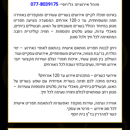
077-8039175
מנהל אירועים: גל/יוסי-
באינס תוכלו לקיים אירועים בשריים עשירים ומוקפדים באווירה
חמה ומשפחתית, עד כ-120 אורחים. המסעדה מציעה תפריט
מגוון במיוחד הכולל בשרים משובחים על האש, תבשילים ביתיים,
מאכלי עדות, שפע סלטים ותוספות – חוויה קולינרית רחבה
המתאימה לכל חיך ולכל סגנון.
ניתן לבנות תפריט מותאם אישית בהתאם לאופי האירוע – ימי
הולדת, בר/בת מצווה, אירועים משפחתיים, אירועים עסקיים ועוד.
השילוב בין מגוון עשיר, איכות חומרי הגלם ושירות מקצועי יוצר
אירוע חווייתי, טעים ובלתי נשכח לכל האורחים.
אירועי כשרים – מתכננים אירוע עד 120 אורחים?
באינס מחכה לכם חגיגה בשרית אמיתית עם שפע בשרים על
האש, תבשילים ביתיים, מאכלי עדות, סלטים ותוספות עשירות –
מגוון רחב שמתאים לכולם וחוויה טעימה לכל חיך.
אווירה נעימה, שירות מוקפד ואפשרות להתאמת תפריט אישית
לכל סוג אירוע – פרטי או עסקי.
כשר למהדרין בד"ץ בית יוסף.