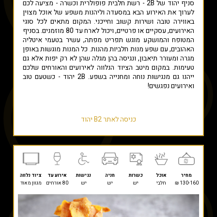
סניף יהוד של
B
2 - רשת חלבית פופולרית וכשרה - מציעה לכם
לערוך את האירוע הבא במסעדה וליהנות משפע של אוכל מצוין
באווירה טובה ושירות קשוב וחייכני. המקום מתאים לכל סוגי
האירועים, עסקיים או פרטיים, ויכול לארח עד 80 מוזמנים. בסניף
המטופח והמושקע מוגש תפריט מפתה, עשיר בטעמי איטליה
האהובים, עם שפע מנות חלביות מהנות. כל המנות מוגשות באופן
מגרה ומעורר תיאבון, ונגיסה בהן מגלה שהן לא רק יפות אלא גם
טעימות. במקום מיטב הציוד הנלווה לאירועים והאורחים שלכם
ייהנו גם מנגישות נוחה ומחנייה בשפע.
B
2 יהוד - כשטעם טוב
ואירועים נפגשים!
כניסה לאתר B2 יהוד
מחיר
אוכל
כשרות
חניה
נגישות
אירוע עד
ציוד נלווה
130-160 ₪
חלבי
יש
יש
יש
80 אורחים
מגוון מאוד