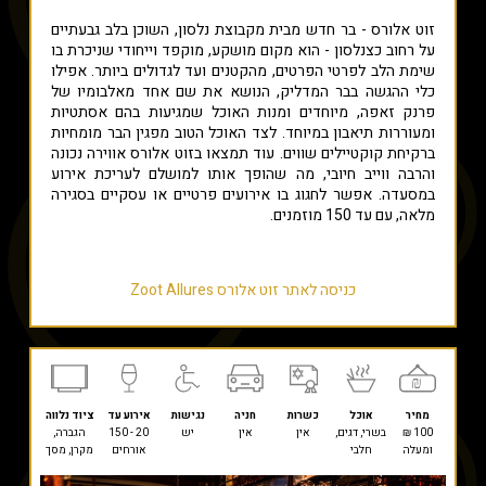
זוט אלורס - בר חדש מבית מקבוצת נלסון, השוכן בלב גבעתיים
על רחוב כצנלסון - הוא מקום מושקע, מוקפד וייחודי שניכרת בו
שימת הלב לפרטי הפרטים, מהקטנים ועד לגדולים ביותר. אפילו
כלי ההגשה בבר המדליק, הנושא את שם אחד מאלבומיו של
פרנק זאפה, מיוחדים ומנות האוכל שמגיעות בהם אסתטיות
ומעוררות תיאבון במיוחד. לצד האוכל הטוב מפגין הבר מומחיות
ברקיחת קוקטיילים שווים. עוד תמצאו בזוט אלורס אווירה נכונה
והרבה ווייב חיובי, מה שהופך אותו למושלם לעריכת אירוע
במסעדה. אפשר לחגוג בו אירועים פרטיים או עסקיים בסגירה
מלאה, עם עד 150 מוזמנים.
כניסה לאתר זוט אלורס Zoot Allures
מחיר
אוכל
כשרות
חניה
נגישות
אירוע עד
ציוד נלווה
100 ₪
בשרי, דגים,
אין
אין
יש
20 - 150
הגברה,
ומעלה
חלבי
אורחים
מקרן, מסך