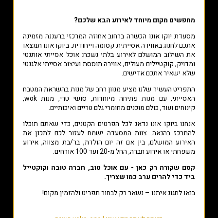
מחפשים מקום מיוחד לאירוע הבא שלכם?
מסעדת יוקו אונו הכשרה ברחוב אחוזה המרכזי ברעננה מזמינה
אתכם לחגוג באווירה אסייתית קסומה וייחודית. ביוקו אונו תמצאו
את השילוב המושלם לאירוע בלתי נשכח: אוכל אסייתי אותנטי
ומדויק, קוקטיילים מעולים, אווירה תוססת ועיצוב אסייתי אלגנטי
שלא ישאיר אתכם אדישים.
התפריט העשיר שלנו מציע מגוון רחב של מנות בהשראת המטבח
האסייתי, עם מנות פתיחה מיוחדות, סושי טרי, מנות wok,
קינוחים ועוד, כולם מוכנים מחומרי גלם טריים ואיכותיים.
אנחנו ביוקו אונו נדאג לכל הפרטים הקטנים, כדי שאתם תוכלו
להתרכז בהנאה. צוות המסעדה ישמח לעזור לכם לתכנן את
האירוע המושלם, בין אם זה יום הולדת, בר/בת מצווה, אירוע
משפחתי או אירוע חברה, החל מ-20 ועד 100 אורחים.
קסם שקורה רק כאן - עם אוכל טוב, חברה טובה וקוקטייל
ביד כדי להרים ערב כמו שצריך.
בואו לחגוג איתנו – נשאר רק לבחור תפריט ולהזמין מקום!