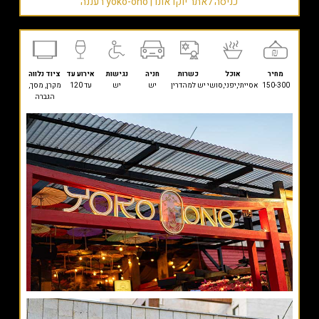
כניסה לאתר יוקו אונו | yoko-ono רעננה
מחיר
אוכל
כשרות
חניה
נגישות
אירוע עד
ציוד נלווה
150-300
אסייתי,יפני,סושי
יש למהדרין
יש
יש
עד 120
מקרן, מסך,
הגברה