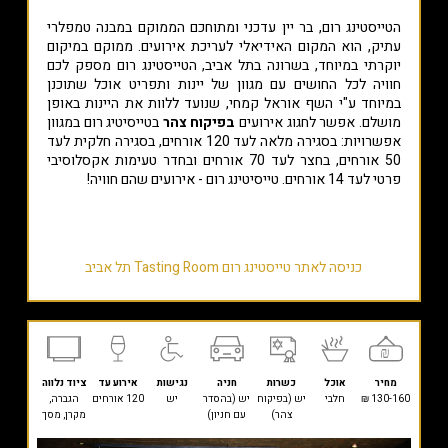
הטייסטינג רום, בר יין עדכני ומתוחכם הממוקם במבנה טמפלרי
עתיק, הוא המקום האידיאלי לעריכת אירועים. ממוקם במיקום
יוקרתי במיוחד, בשרונה בתל אביב, הטייסטינג רום מספק לכם
חוויה לכל החושים עם מגוון של יינות ותפריט אוכל שתוכנן
במיוחד ע"י השף אוראל קמחי, שנועד ללוות את היינות באופן
מושלם. אפשר לחגוג אירועים
בפיקוח צהר
בטייסיטיג רום במגוון
אפשרויות: בסגירה מלאה לעד 120 אורחים, בסגירה חלקית לעד
50 אורחים, בחצר לעד 70 אורחים ובחדר טעימות אקסלוסיבי
פרטי לעד 14 אורחים. טייסיטינג רום - אירועים שהם חוויה!
כניסה לאתר טייסטינג רום Tasting Room תל אביב
מחיר
אוכל
כשרות
חניה
נגישות
אירוע עד
ציוד נלווה
130-160 ₪
חלבי
יש (בפיקוח
יש (בהסדר
יש
120 אורחים
הגברה,
צהר)
עם חניון)
מקרן, מסך