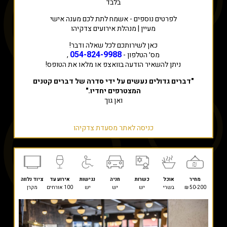
בלבד
לפרטים נוספים - אשמח לתת לכם מענה אישי
מעיין | מנהלת אירועים צדקיהו
כאן לשירותכם לכל שאלה ודבר!
054-824-9988
מס׳ הטלפון -
,
ניתן להשאיר הודעה בוואצפ או מלאו את הטופס!
"דברים גדולים נעשים על ידי סדרה של דברים קטנים
המצטרפים יחדיו."
ואן גוך
כניסה לאתר מסעדת צדקיהו
מחיר
אוכל
כשרות
חניה
נגישות
אירוע עד
ציוד נלווה
50-200 ₪
בשרי
יש
יש
יש
100 אורחים
מקרן