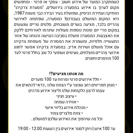
כשמתקרב המועד של אירוע חשוב - עסקי או פרטי - ומחפשים
מקום לערוך בו אירוע במסעדה בירושלים, "מסעדת צדקיהו"
הוותיקה ועתירת הניסיון, שפועלת בעיר הבירה כבר משנת 1987,
היא המקום המושלם בעבורכם! המסעדה, שפתוחה לאירועי
צהריים בלבד, מציעה בשרים משובחים, סלטים טריים שנעשים
במקום מדי יום ומנות נוספות מעולות שיגרמו לאורחיכם ללקק
את האצבעות. המסעדה פועלת בסביבה הנגישה והנוחה של אזור
התעשייה תלפיות, ומשמרת את המסורת של משפחת צדקיהו
עם אוכל מושלם ושירות אדיב. במסעדת צדקיהו אפשר לחגוג
אירועי צהריים מוצלחים, טעימים ושופעי כל טוב בחלל פרטי לעד
100 מוזמנים וחוגגים.
מה אנחנו מציעים?!
• חלל אירועים פרטי ומרווח עד 100 סועדים
• מגוון תפריטים רחב שנוצר ע״י הצוות שלנו , כדאי להתאים את
עצמו לרצון הלקוחות שלנו וליצור אירוע מדהים
• עיצוב חגיגי
• אווירה שמחה
• מנהלת אירוע בליווי אישי
• צוות מלצרים צמוד
וכל מה שיהפוך את האירוע שלכם למושלם…
עד 100 איש | ניתן לסגור אירועים בין השעות 12:00 - 19:00