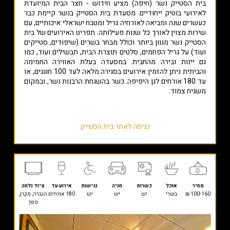
בית הסטייק נשר (חיפה) מציע חידוש - חצר הבית המיועדת
לאירועי בוטיק ייחודיים. מסעדת בית הסטייק בנשר קיימת כבר
כעשרים שנה ומביאה לאורחיה גריל ומטבח ישראלי איכותיים, עם
שירות מצוין לאורך כל שנות פעילותה. תפריט האירועים של בית
הסטייק נשר מגוון ביותר וכולל מבחר בשרים (שיפודים, סטייקים
ועוד) על גריל הפחמים, סלטים תוצרת הבית, תבשילים ועוד, כמו
גם יינות ובירה מהחבית. במסעדה בעלת האווירה החמימה
והביתית ניתן להזמין אירועים בסגירה מלאה לעד 100 חוגגים, או
עד 180 אורחים לגן היפיפה. כשר בהשגחת הרבנות נשר, ובמקום
משגיח צמוד.
כניסה לאתר בית הסטייק
מחיר
אוכל
כשרות
חניה
נגישות
אירוע עד
ציוד נלווה
100-160 ₪
בשרי
יש
יש
יש
180 אורחים
הגברה, מקרן,
מסך