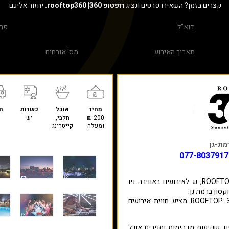
קצרים בזמן? השאירו פרטים ונציג
רופטופ 360| rooftop360.
יחזור אליכם
מחיר
אוכל
כשרות
ח
200 ₪
חלבי,
יש
ומעלה
קייטרינג
077-8037917
בואו לחגוג את האירוע שלכם ב-ROOFTOP 360, גג לאירועים באווירה ניו
עם נוף פתוח ומרהיב לכל גוש דן, ROOFTOP 360 מציע חווית אירועים
ים, שקיעות מדהימות ותפריט אוכל