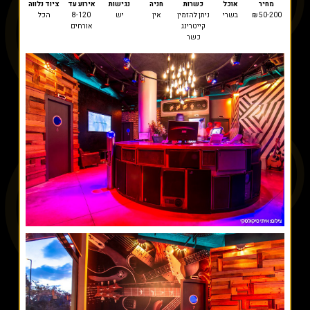
מחיר
אוכל
כשרות
חניה
נגישות
אירוע עד
ציוד נלווה
50-200 ₪
בשרי
ניתן להזמין
אין
יש
8-120
הכל
קייטרינג
אורחים
כשר