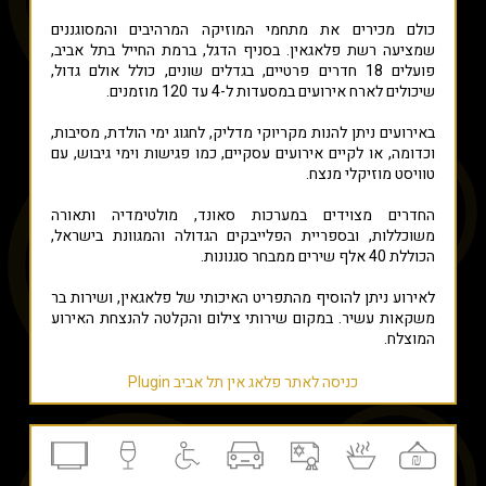
כולם מכירים את מתחמי המוזיקה המרהיבים והמסוגננים
שמציעה רשת פלאגאין. בסניף הדגל, ברמת החייל בתל אביב,
פועלים 18 חדרים פרטיים, בגדלים שונים, כולל אולם גדול,
שיכולים לארח אירועים במסעדות ל-4 עד 120 מוזמנים.
באירועים ניתן להנות מקריוקי מדליק, לחגוג ימי הולדת, מסיבות,
וכדומה, או לקיים אירועים עסקיים, כמו פגישות וימי גיבוש, עם
טוויסט מוזיקלי מנצח.
החדרים מצוידים במערכות סאונד, מולטימדיה ותאורה
משוכללות, ובספריית הפלייבקים הגדולה והמגוונת בישראל,
הכוללת 40 אלף שירים ממבחר סגנונות.
לאירוע ניתן להוסיף מהתפריט האיכותי של פלאגאין, ושירות בר
משקאות עשיר. במקום שירותי צילום והקלטה להנצחת האירוע
המוצלח.
כניסה לאתר פלאג אין תל אביב Plugin