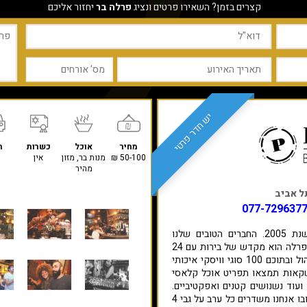
קצרים בזמן? השאירו פרטים ונציג
פרלה בר
יחזור אליכם
יש חדר פרטי
מחיר
אוכל
כשרות
ח
50-100 ₪
מנות בר, מזון
אין
מהיר
077-729637
את פרלה פתחנו בשכונת פלורנטין בשנת 2005. החברים הטובים שלנו
מגדירים אותנו: "בר שכונתי, לא צ'כונה". פרלה הוא מקדש של בירות עם 24
ברזים מכל רחבי העולם, 300 סוגי אלכוהול ובתוכם 100 סוגי וויסקי איכותי
שקאות תמצאו תפריט אוכל קלאסי
 ועוד נשנושים קטנים ואפקטיביים.
perla's court הוא חדר הספורט בפרלה ובו אנחנו משדרים כל ערב על גבי 4