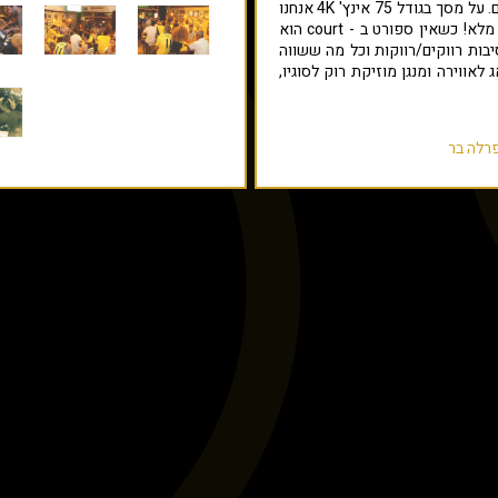
מסכים אירועי ספורט מרכזיים מכל העולם. על מסך בגודל 75 אינץ' 4K אנחנו
משדרים את המשחק המרכזי עם סאונד מלא! כשאין ספורט ב - court הוא
בות רווקים/רווקות וכל מה ששווה
כל אחד מערבי השבוע ה DJ דואג לאווירה ומנגן מוזיקת רוק לסוגיו,
רלה בר