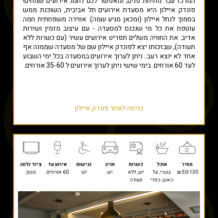
המרכז עבר מתיחת פנים, ומאפשר לכם לחגוג אירועים שמחים!
פונדק איילון היא מסעדת אירועים תל אביבית, השוכנת ממש
בסמוך לנחל איילון (ומכאן מגיע שמה). אווירה משפחתית חמה
עוטפת את כל מי שנכנס למסעדה - עם עיצוב מזמין ושירות
אדיב. את החוויה משלים תפריט אירועים עשיר (עם כשרות ללא
תעודה), שבזכותו יצא לפונדק איילון שם של מסעדה שממנה אף
אחד לא יוצא רעב.. ניתן לערוך אירועים במסעדה בכל ימי השבוע
לעד 60 אורחים. בימי שישי ניתן לערוך אירועים ל 35-60 אורחים.
כניסה לאתר פונדק איילון
מחיר
אוכל
כשרות
חניה
נגישות
אירוע עד
ציוד נלווה
50-130 ₪
בשרי, על
יש, ללא
יש
יש
60 אורחים
מגוון
האש, כפרי
תעודה