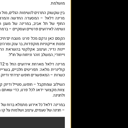
מושלמת.
בין שקשוק התרנים לנשימות הגלים, מול
מרינה דלאל – המסעדה החדשה והמרגשת
החוף של תל אביב, במרינה של מעגן הי
נשימה לאירועים פרטיים ועסקיים – ברמה
הקסם כאן נרקם מכל פרט: מטבח ים־תיכוני
ומנות אייקוניות מוקפדות; בר ענק ומרהיב
יינות נדיר; ועיצוב אקלקטי בהשראת הרי
וייחודי, המשלב זוהר וניחוח של חו״ל.
קולינרית מלאה: תפריטים חלביים, בשרי
כשרות – המאפשרים חופש יצירתי ודיוק 
השילוב שמתקבל – חופש, סטייל ודיוק קו
צוות מקצועי ידאג לכל פרט, כדי שאתם 
ולחגיגה.
במרינה דלאל כל אירוע מתמלא ברוח של י
– חגיגה של טעמים, עיצוב ושלמות על קו 