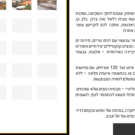
 האופק שנמס לתוך השקיעה, שוכנת
 מבית דלאל נווה צדק. בלב קו
אכטות, מחכה לכם לוקיישן עוצר
 אחרת.
 עכשווי עם דגים טריים, פירות ים
 המציע קוקטיילים יצירתיים ותפריט
ביירה האירופית – אלגנטי, צבעוני
מרינה דלאל מארחת אירועים החל מ־12 איש ועד 120 אורחים, עם גמישות
ים או בהתאמה אישית מלאה – ללא
מושלם לחוויה המבוקשת.
לינרי – מבטיח רגעים שלא שוכחים.
תוכלו פשוט להתמסר לנוף, לטעמים
וקרה, במהות של נופש ובקסם נדיר
המים של תל אביב.