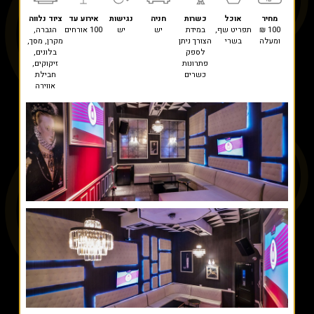
מחיר
אוכל
כשרות
חניה
נגישות
אירוע עד
ציוד נלווה
100 ₪
תפריט שף,
במידת
יש
יש
100 אורחים
הגברה,
ומעלה
בשרי
הצורך ניתן
מקרן, מסך,
לספק
בלונים,
פתרונות
זיקוקים,
כשרים
חבילת
אווירה