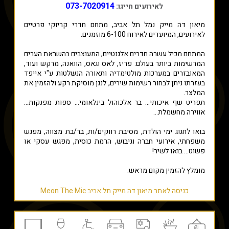
073-7020914
לאירועים חייגו:
מיאון דה מייק נמל תל אביב, מתחם חדרי קריוקי פרטיים
לאירועים, המיועדים לאירוח 6-100 מוזמנים.
המתחם מכיל עשרה חדרים אלגנטיים, המעוצבים בהשראת הערים
המרשימות ביותר בעולם: פריז, לאס וגאס, הוואנה, מרקש ועוד,
המאובזרים במערכות מולטימדיה ותאורה הנשלטות ע"י אייפד
בעזרתו ניתן לבחור רשימות שירים, לנגן מוסיקת רקע ולהזמין את
המלצר.
תפריט שף איכותי... בר אלכוהול בינלאומי... ספות מפנקות...
אווירה מחשמלת...
בואו לחגוג ימי הולדת, מסיבת רווקים/ות, בר/בת מצווה, מפגש
משפחתי, אירועי חברה וגיבוש, הרמת כוסית, מפגש עסקי או
פשוט... בואו לשיר!
מומלץ להזמין מקום מראש.
כניסה לאתר מיאון דה מייק תל אביב Meon The Mic