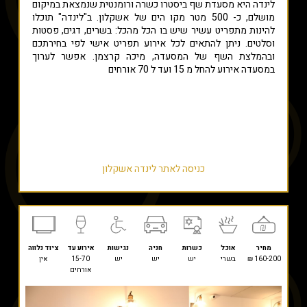
לינדה היא מסעדת שף ביסטרו כשרה ורומנטית שנמצאת במיקום
מושלם, כ- 500 מטר מקו הים של אשקלון. ב"לינדה" תוכלו
להינות מתפריט עשיר שיש בו הכל מהכל: בשרים, דגים, פסטות
וסלטים. ניתן להתאים לכל אירוע תפריט אישי לפי בחירתכם
ובהמלצת השף של המסעדה, מיכה קרצמן. אפשר לערוך
במסעדה אירוע להחל מ 15 ועד ל 70 אורחים
כניסה לאתר לינדה אשקלון
מחיר
אוכל
כשרות
חניה
נגישות
אירוע עד
ציוד נלווה
160-200 ₪
בשרי
יש
יש
יש
15-70
אין
אורחים