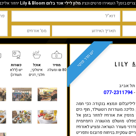
צרים בזמן? השאירו פרטים ונציג
מלון לילי אנד בלום Lily & Bloom
יחזור אליכם
יש חדר פרטי
מחיר
אוכל
כשרות
80 ₪ ומעלה
איטלקי,
יש (ללא
חלבי, דגים
תעודה)
077-2311794
-
 לילינבלום ונמצא בנקודה הכי חמה
 הליכה משדרות רוטשילד, חוף הים
 מזמין את אורחיו לחזור בזמן אל
מהווה מקום מפלט מושלם מהשגרה היומיומית
ודרני מעורר השראה ומציע לאורחיו
יים עסקית בניחוח פרובנס ותפריט