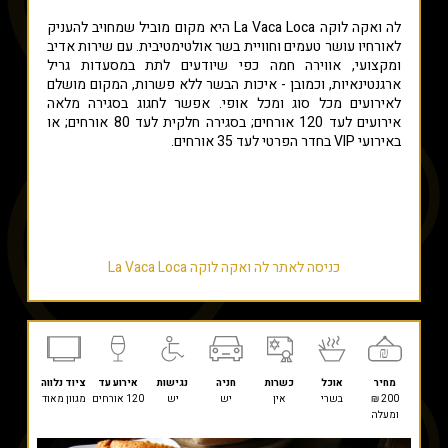
לה ואקה לוקה La Vaca Loca היא מקום מוביל שמחויב להעניק
לאורחיו עושר טעמים וחוויית בשר אולטימטיבית. עם שירות אדיב
ומקצועי, אווירה חמה כפי שיודעים לתת במסעדות גריל
ארגנטינאיות, וכמובן - איכות הבשר ללא פשרות, המקום מושלם
לאירועים מכל סוג ומכל אופי. אפשר לחגוג בסגירה מלאה
אירועים לעד 120 אורחים; בסגירה חלקית לעד 80 אורחים; או
באירועי VIP בחדר הפרטי לעד 35 אורחים.
כניסה לאתר לה ואקה לוקה La Vaca Loca
מחיר
אוכל
כשרות
חניה
נגישות
אירוע עד
ציוד נלווה
200 ₪
בשרי
אין
יש
יש
120 אורחים
מגוון מאוד
ומעלה