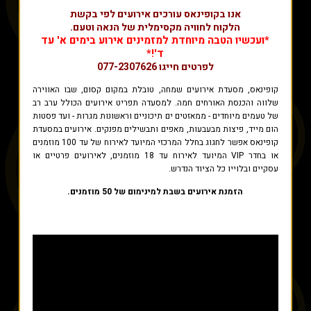
אנו בקופינאס עורכים אירועים לפי בקשת
הלקוח לחוויה מקסימלית של הנאה וטעם.
*ועכשיו הטבה מיוחדת למזמינים אירוע בימים א' עד
ד'!*
לפרטים חייגו 077-2307626
קופינאס, מסעדת אירועים שמחה, טובלת במקום קסום, שבו האווירה
שלווה והכנסת האורחים חמה. למסעדה תפריט אירועים הכולל ערב רב
של טעמים מיוחדים - ממאזטים ים תיכוניים וראשונות מגרות - ועד פסטות
הום מייד, פיצות מבעבעות, מאפים ותבשילים מפנקים. אירועים במסעדת
קופינאס אפשר לחגוג בחלל המרכזי המיועד לאירוח של עד 100 מוזמנים
או בחדר VIP המיועד לאירוח עד 18 מוזמנים, לאירועים פרטיים או
עסקיים ובלוייו כל הציוד הנדרש.
הזמנת אירועים בשבת למינימום של 50 מוזמנים.