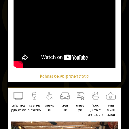
כניסה לאתר קופינאס Kofinas
מחיר
אוכל
כשרות
חניה
נגישות
אירוע עד
ציוד נלווה
230 ₪
ים תיכוני,
אין
יש
יש
85 אורחים
הגברה, מקרן
ומעלה
איטלקי, דגים