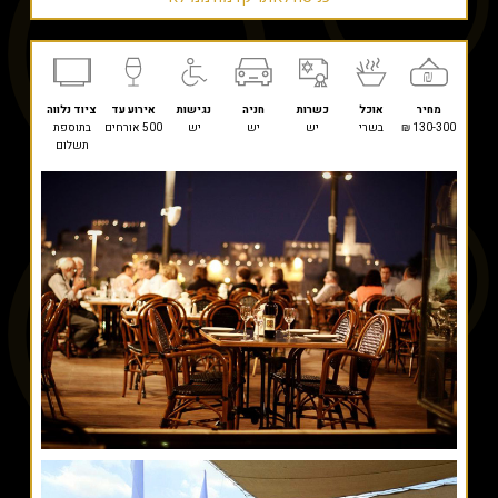
מחיר
אוכל
כשרות
חניה
נגישות
אירוע עד
ציוד נלווה
130-300 ₪
בשרי
יש
יש
יש
500 אורחים
בתוספת
תשלום