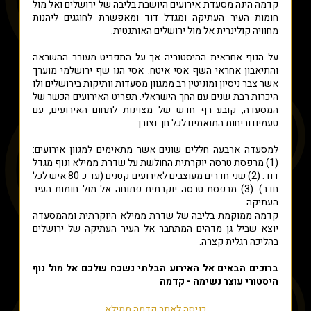
קדמה הינה מסעדת אירועים היושבת בליבה של ירושלים ואל מול
חומות העיר העתיקה ומגדל דוד ומאפשרת לחוגגים ליהנות
מחוויה קולינרית אל מול ירושלים האותנטית.
על הנוף אחראית ההיסטוריה אך על התפריט מעורר ההשראה
והתיאבון אחראי השף אסי איטח. אסי הנו שף ירושלמי מוערך
אשר צבר ניסיון ומוניטין רב ממגוון מסעדות וותיקות בירושלים ולו
היכרות רבת שנים עם החך הישראלי. תפריט האירועים הכשר של
המסעדה, קובע רף חדש של מצוינות לתחום האירועים, עם
טעמים וריחות התואמים לכל חך וצורך.
למסעדה ארבעה חללים שונים אשר מתאימים למגוון אירועים:
(1) מרפסת טרסה יוקרתית החולשת על שדרת ממילא ונוף מגדל
דוד. (2) שני חדרים מעוצבים לאירועים קטנים (עד כ 80 איש לכל
חדר). (3) מרפסת טרסה יוקרתית פתוחה אל מול חומות העיר
העתיקה
קדמה ממוקמת בליבה של שדרת ממילא היוקרתית ומהמסעדה
יוצא שביל גן מדהים המתחבר אל העיר העתיקה של ירושלים
בהליכה רגלית קצרה.
ברוכים הבאים אל האירוע הבלתי נשכח שלכם אל מול נוף
היסטורי עוצר נשימה - קדמה
כניסה לאתר קדמה ממילא