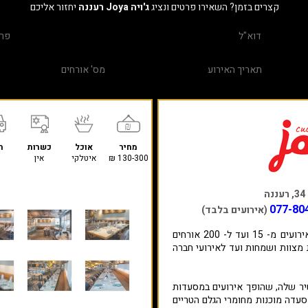
קצרים בזמן? השאירו פרטים ונציג
ג'ויה Joya רעננה
יחזור אליכם
מחיר
אוכל
כשרות
ח
130-300 ₪
איטלקי
אין
ה
077-80
(אירועים בלבד)
האיטלקייה האהובה ג'ויה רעננה עורכת אירועים מ- 15 ועד ל- 200 אורחים
ת מצוות ושמחות ועד לאירועי חברה
 שלה, שהופך אירועים במסעדות
סעדה מוכנות מחומרי הגלם הטריים