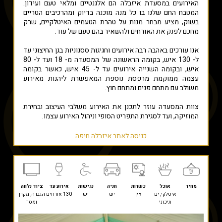
האירועים במסעדת איזבלה הם אלגנטיים ומלאי טעם ועידון.
המטבח החם שלנו בו כל מנה מוכנה בדיוק ומהרכיבים הטריים
בשוק, מציע מבחר מנות על טהרת הטעמים האיטלקיים, שרק
מחכם לפנק את האורחים ולהשאיר בהם טעם של עוד.
אנו עורכים באהבה רבה אירועים וחגיגות ססגוניות בגן החיצוני עד
ל- 130 איש, בקומה הראשונה של המסעדה מ- 18 ועד ל- 80
איש, ובקומה השנייה אירועים עד ל- 45 איש, כאשר בקומה
עצמה ממוקמת מרפסת נוספת המאפשרת ליהנות מאירוע
משולב עם מתחם פנים ומתחם חוץ.
צוות המסעדה עוזר לתכנן את האירוע משלבי העיצוב ובחירת
המוזיקה, ועד לסגירת התפריט הסופי וניהול האירוע עצמו.
כניסה לאתר איזבלה חיפה
מחיר
אוכל
כשרות
חניה
נגישות
אירוע עד
ציוד נלווה
---
איטלקי, ים
אין
יש
יש
130 אורחים
הגברה, מקרן
תיכוני
ומסך