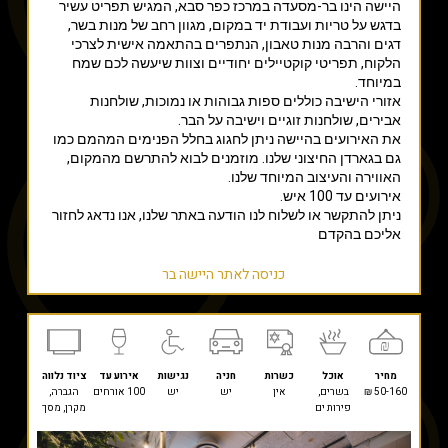
היישה הינו בר-מסעדה במרכז כפר סבא, המגיש תפריט עשיר
בדגש על טריות ועבודת יד במקום, מגוון רחב של מנות בשר,
דגים והרבה מנות טאבון, הנתפרים בהתאמה אישית לצרכי
הלקוח, תפריטי קוקטיילים יחודיים וצוות שיעשה לכם שמח
במיוחד.
אזורי הישיבה כוללים ספות גבוהות או נמוכות, שולחנות
אבירים, שולחנות זוגיים וישיבה על הבר.
את האירועים בהיישה ניתן לחגוג בחלל הפנימים המהמם כמו
גם בגארדן החיצוני שלנו. מוזמנים לבוא להתרשם מהמקום,
האווירה והעיצוב המיוחד שלנו.
אירועים עד 100 איש.
ניתן להתקשר או לשלוח לנו הודעה באתר שלנו, אנו נדאג לחזור
אליכם בהקדם
כניסה לאתר היישה בר
מחיר
אוכל
כשרות
חניה
נגישות
אירוע עד
ציוד נלווה
50-160 ₪
בשרים,
אין
יש
יש
100 אורחים
הגברה,
פירות ים
מקרן, מסך