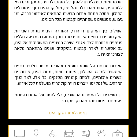
יש מקומות שמצליחים להפוך כל מפגש לחוויה, והזקן והים היא
ללא ספק אחת מהם. בלב נמל יפו, מול קו המים ונוף פתוח לים
התיכון, מחכה מתחם אירוח מרשים המתאים לאירועי חברה, ימי
גיבוש, מפגשים משפחתיים וקבוצות מכל הסוגים.
השילוב בין המיקום הייחודי, האווירה הים־תיכונית והשירות
המקצועי יוצר חוויית אירוח יוצאת דופן. המסעדה מציעה חללים
פנימיים מרווחים לצד אזורי ישיבה חיצוניים המשקיפים אל הים,
עם אפשרות לארח קבוצות בהיקפים שונים בהתאמה מלאה
לצורכי האירוע.
האירוח מבוסס על שפע וטעמים אהובים: מבחר סלטים טריים
המוגשים למרכז השולחן, פיתות חמות, מנות דגים, פירות ים
ובשרים איכותיים, ולסיום קינוחים מפנקים. כל אלו, לצד הנוף
המרהיב של נמל יפו, יוצרים חוויה קולינרית מושלמת לכל אירוע.
כך נשארים כל המסרים החשובים, בלי לחזור על אותם רעיונות
פעמיים ובניסוח יותר מהודק ויוקרתי.
כניסה לאתר הזקן והים