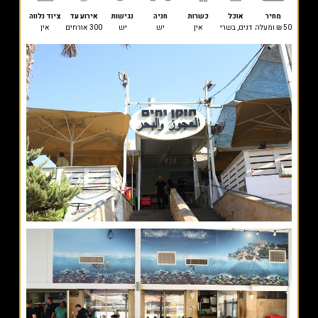
מחיר
אוכל
כשרות
חניה
נגישות
אירוע עד
ציוד נלווה
50 ₪ ומעלה
דגים, בשרי
אין
יש
יש
300 אורחים
אין