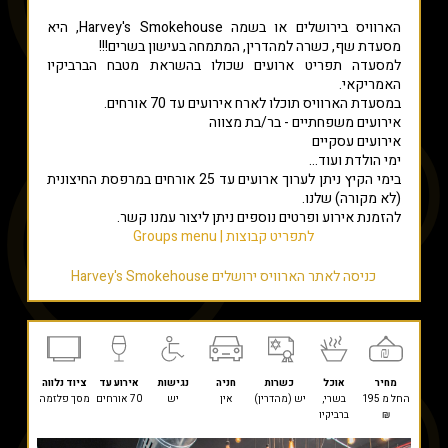
הארוויס בירושלים או בשמה Harvey's Smokehouse, היא
מסעדת שף, כשרה למהדרין, המתמחה בעישון בשרים!!!
למסעדה תפריט ארועים שכולו בהשראת מטבח הברביקיו
האמריקאי.
במסעדת הארוויס תוכלו לארח אירועים עד 70 אורחים.
אירועים משפחתיים - בר/בת מצווה
אירועים עסקיים
ימי הולדת ועוד...
בימי הקיץ ניתן לערוך ארועים עד 25 אורחים במרפסת החיצונית
(לא מקורה) שלנו.
להזמנת אירוע ופרטים נוספים ניתן ליצור עמנו קשר.
לתפריט
קבוצות |
Groups menu
כניסה לאתר הארוויס ירושלים Harvey's Smokehouse
מחיר
אוכל
כשרות
חניה
נגישות
אירוע עד
ציוד נלווה
החל מ 195
בשרי,
יש (מהדרין)
אין
יש
70 אורחים
מסך פלזמה
₪
ברביקיו