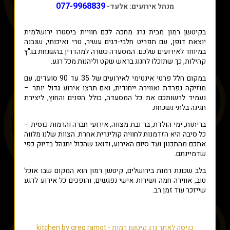
077-9968839
מנהל אירועים: אלעד-
בקיטשן רמון מבית גרג מחכה לכם חוויית ביסטרו ירושלמית
יוצאת דופן, עם תפריט חלבי-דגים עשיר, טרי ואיכותי, שנבנה
במיוחד לאירועים שלכם. המסעדה כשרה למהדרין בהשגחת בג"ץ
קהילות, כך שתוכלו לחגוג בראש שקט וליהנות מכל רגע.
במקום חלל פרטי אינטימי לאירועים של 35 עד 90 סועדים, עם
מוזיקה נפרדת ואווירה ייחודית, ואם תרצו אירוע גדול יותר –
נעמיד לרשותכם את כל המסעדה, כולל הפנים והחוץ, ליצירת
חגיגה בלתי נשכחת.
בריתות, ימי הולדת, בר ובת מצווה, אירועי חברה והרמות כוסית –
כל סיבה היא הזדמנות לחוויה קולינרית אחרת. הצוות שלנו מלווה
אתכם מהתכנון ועד סיום האירוע, ודואג שהכול יתנהל בדיוק כפי
שדמיינתם.
בלב שכונת רמות בירושלים, קיטשן רמון הוא המקום שבו אוכל
טוב, אווירה חמה ושירות אישי נפגשים, והופכים כל אירוע לרגע
שייזכר עוד זמן רב.
כניסה לאתר גרג קיטשן רמות - kitchen by greg ramot