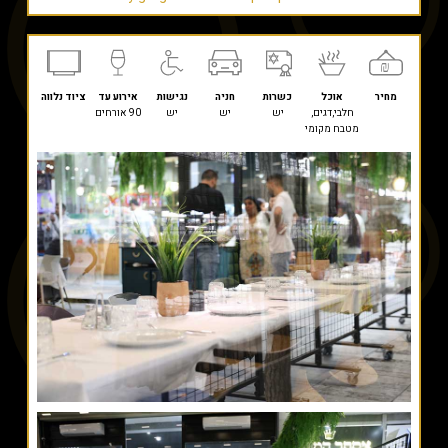
מחיר
אוכל
כשרות
חניה
נגישות
אירוע עד
ציוד נלווה
חלבי,דגים,
יש
יש
יש
90 אורחים
מטבח מקומי