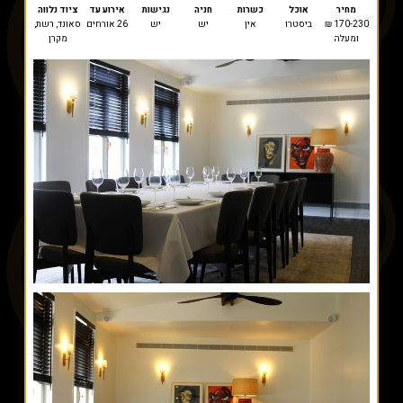
מחיר
אוכל
כשרות
חניה
נגישות
אירוע עד
ציוד נלווה
170-230 ₪
ביסטרו
אין
יש
יש
26 אורחים
סאונד, רשת,
ומעלה
מקרן