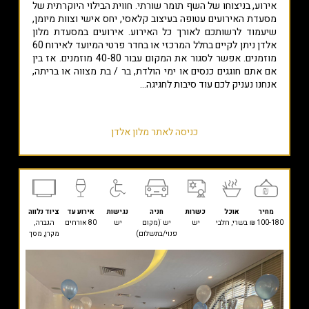
אירוע, בניצוחו של השף תומר שורתי. חווית הבילוי היוקרתית של
מסעדת האירועים עטופה בעיצוב קלאסי, יחס אישי וצוות מיומן,
שיעמוד לרשותכם לאורך כל האירוע. אירועים במסעדת מלון
אלדן ניתן לקיים בחלל המרכזי או בחדר פרטי המיועד לאירוח 60
מוזמנים. אפשר לסגור את המקום עבור 40-80 מוזמנים. אז בין
אם אתם חוגגים כנסים או ימי הולדת, בר / בת מצווה או בריתה,
אנחנו נעניק לכם עוד סיבות לחגיגה...
כניסה לאתר מלון אלדן
מחיר
אוכל
כשרות
חניה
נגישות
אירוע עד
ציוד נלווה
100-180 ₪
בשרי, חלבי
יש
יש ׁ(מקום
יש
80 אורחים
הגברה,
פנוי/בתשלום)
מקרן, מסך