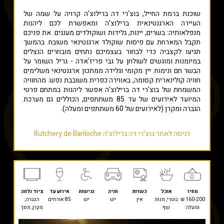
שוכנת ברמת החייל, בוצ'רי דה ברילוצ'ה קרויה על שמה של
העיירה הארגנטינאית ברילוצ'ה ומאפשרת לכם ליהנות
מנפלאותיה: בשרים, יינות, גלידות ושוקולדים מענגים. את פניכם
תקבל המארחת עם פיסות שוקולד ארגנטינאי משובח. בהמשך
תגיעו לקצביה כדי לבחור בעצמיכם נתחים מובחרים הנצלים
במיומנות ומוגשים לשולחן על גבי פריז'אדה - גריל השומר על
הבשר חם ונימוח. יין מקומי וגלידה ממתכון ארגנטינאי משלימים
חוויה קולינארית קסומה, באווירה כפרית משובבת נפש. מהחוויה
המשמחת של בוצ'רי דה ברילוצ'ה אפשר ליהנות במתחם פרטי
המיועד לאירועים של עד 85 משתתפים, הכוללים גם מערכת
הגברה ומקרן (לאירועים של 60 משתתפים ומעלה).
כניסה לאתר בוצ'רי דה ברילוצ'ה Butchery de Bariloche
מחיר
אוכל
כשרות
חניה
נגישות
אירוע עד
ציוד נלווה
160-200 ₪
בשרי, מנות
אין
יש
יש
85 אורחים
הגברה,
ומעלה
שף
מקרן, מסך