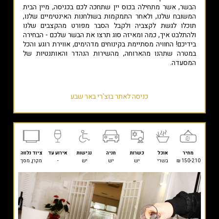
הבשר, אשר מתחילה בכוס יין שתחכה לכם בכניסה, מיין הבית
המשובח שלנו, ולאחר התמקמות בשולחנות האינטימיים שלנו,
תוכלו לגשת לקצביה ולקבל הסבר מפורט מהקצבים שלנו
ולהתלבט איך, כמה ומאיזה סוג תרצו את הבשר שלכם - הבחירה
בידיכם! החוויה מסתיימת בקינוחים מדהימים, אווירת רוגע והכל
במטרה שתהנו מהארוחה, מהשירות הנהדר והאותנטיות של
המסעדה.
כניסה לאתר בוצ'רי באר שבע
מחיר
אוכל
כשרות
חניה
נגישות
אירוע עד
ציוד נלווה
150-210 ₪
בשרי
יש
יש
יש
-
מקרן, מסך