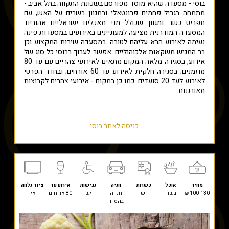
בוסי - מסעדה שהיא מוסד מפורסם בשכונת התקווה בתל אביב -
מתמחה בגריל פחמים פרונטאלי ובמגוון בשרים על האש, עם
תפריט כשר ומגוון שכולל מני מאכלים ישראליים אהובים.
המסעדה המודרנית מציעה למעוניינים באירועים במסעדות פינה
נעימה לאירוע הבא עליהם לטובה. במסעדה שירות המקצוע וכן
בר המגיש משקאות אלכוהוליים. אפשר לערוך בבוסי כל סוג של
אירוע, בסגירה מלאה המקום מתאים לאירועי צהריים עם עד 80
מוזמנים; בסגירה חלקית לאירוע עד 60 אורחים; ובחדר הפרטי
לאירוע לעד 20 סועדים. כמו כן במקום - אירועי צהרים לקבוצות
מאורגנות.
כניסה לאתר בוסי
מחיר
אוכל
כשרות
חניה
נגישות
אירוע עד
ציוד נלווה
100-130 ₪
בשרי
יש
חנייה
יש
80 אורחים
אין
בהסדר