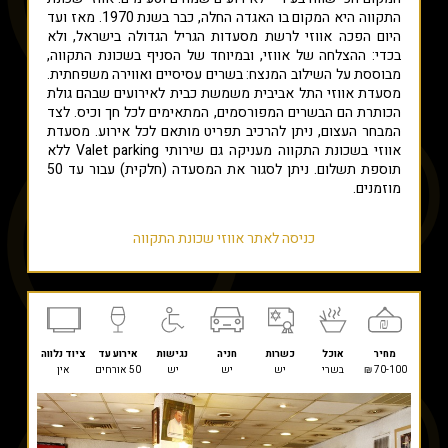
התקווה היא המקום בו האגדה החלה, כבר בשנת 1970. מאז ועד
היום הפכה אווזי לרשת מסעדות הגריל הגדולה בישראל, ולא
בכדי: ההצלחה של אווזי, ובמיוחד של הסניף בשכונת התקווה,
מבוססת על השילוב המנצח: בשרים עסיסיים ואווירה משפחתית.
מסעדת אווזי התל אביבית משמשת כבית לאירועים שבהם גולת
הכותרת הם הבשרים המפורסמים, המתאימים לכל חך וכיס. לצד
המבחר העצום, ניתן להרכיב תפריט מותאם לכל אירוע. מסעדת
אווזי בשכונת התקווה מעניקה גם שירותי Valet parking ללא
תוספת תשלום. ניתן לסגור את המסעדה (חלקית) עבור עד 50
מוזמנים.
כניסה לאתר אווזי שכונת התקווה
מחיר
אוכל
כשרות
חניה
נגישות
אירוע עד
ציוד נלווה
70-100 ₪
בשרי
יש
יש
יש
50 אורחים
אין