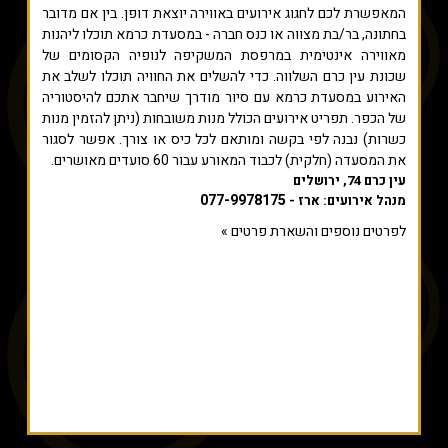
המאפשרת לכם לחגוג אירועים באווירה יוצאת דופן. בין אם מדובר
בחתונה, בר/בת מצווה או כנס חברה - במסעדת כרמא תוכלו ליהנות
מאווירה אינטימית במרפסת המשקיפה לנופיה הקסומים של
שכונת עין כרם השלווה. כדי להשלים את החוויה תוכלו לשלב את
האירוע במסעדת כרמא עם סיור מודרך שיחבר אתכם להיסטוריה
של הכפר. תפריט אירועים הכולל מנות משובחות (ניתן להזמין מנות
כשרות) נבנה לפי בקשה ומותאם לכל כיס או צורך. אפשר לסגור
את המסעדה (חלקית) לכבוד המאורע עבור 60 סועדים מאושרים.
עין כרם 74, ירושלים
077-9978175
מנהל אירועים: ארז -
לפרטים נוספים והשארת פרטים »