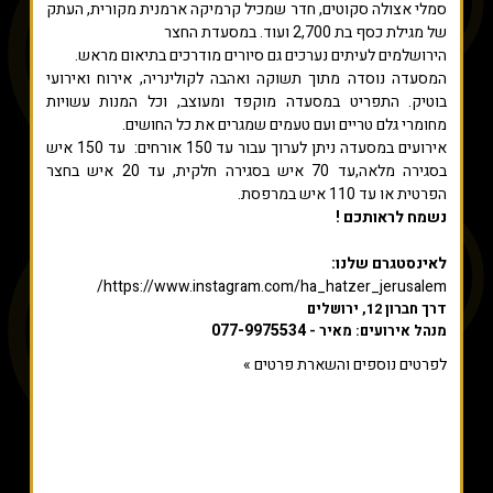
סמלי אצולה סקוטים, חדר שמכיל קרמיקה ארמנית מקורית, העתק
של מגילת כסף בת 2,700 ועוד. במסעדת החצר
הירושלמים לעיתים נערכים גם סיורים מודרכים בתיאום מראש.
המסעדה נוסדה מתוך תשוקה ואהבה לקולינריה, אירוח ואירועי
בוטיק. התפריט במסעדה מוקפד ומעוצב, וכל המנות עשויות
מחומרי גלם טריים ועם טעמים שמגרים את כל החושים.
אירועים במסעדה ניתן לערוך עבור עד 150 אורחים: עד 150 איש
בסגירה מלאה,עד 70 איש בסגירה חלקית, עד 20 איש בחצר
הפרטית או עד 110 איש במרפסת.
נשמח לראותכם !
לאינסטגרם שלנו:
https://www.instagram.com/ha_hatzer_jerusalem/
דרך חברון 12, ירושלים
077-9975534
מנהל אירועים: מאיר -
לפרטים נוספים והשארת פרטים »