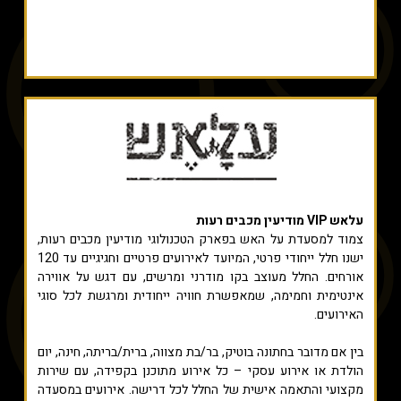
עלאש VIP מודיעין מכבים רעות
צמוד למסעדת על האש בפארק הטכנולוגי מודיעין מכבים רעות,
ישנו חלל ייחודי פרטי, המיועד לאירועים פרטיים וחגיגיים עד 120
אורחים. החלל מעוצב בקו מודרני ומרשים, עם דגש על אווירה
אינטימית וחמימה, שמאפשרת חוויה ייחודית ומרגשת לכל סוגי
האירועים.
בין אם מדובר בחתונה בוטיק, בר/בת מצווה, ברית/בריתה, חינה, יום
הולדת או אירוע עסקי – כל אירוע מתוכנן בקפידה, עם שירות
מקצועי והתאמה אישית של החלל לכל דרישה. אירועים במסעדה