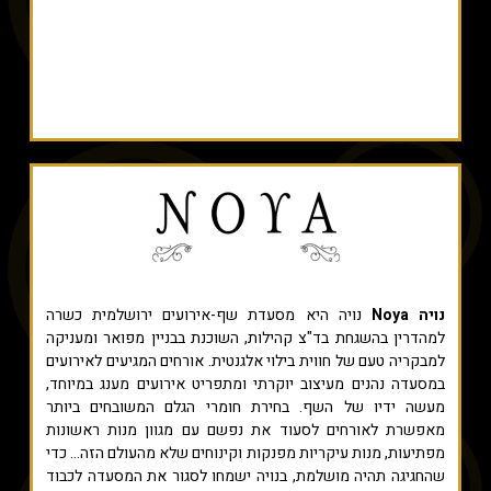
נויה Noya
נויה היא מסעדת שף-אירועים ירושלמית כשרה
למהדרין בהשגחת בד"צ קהילות, השוכנת בבניין מפואר ומעניקה
למבקריה טעם של חווית בילוי אלגנטית. אורחים המגיעים לאירועים
במסעדה נהנים מעיצוב יוקרתי ומתפריט אירועים מענג במיוחד,
מעשה ידיו של השף. בחירת חומרי הגלם המשובחים ביותר
מאפשרת לאורחים לסעוד את נפשם עם מגוון מנות ראשונות
מפתיעות, מנות עיקריות מפנקות וקינוחים שלא מהעולם הזה... כדי
שהחגיגה תהיה מושלמת, בנויה ישמחו לסגור את המסעדה לכבוד