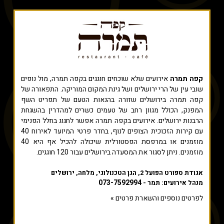
קפה תמרה
אירועים שלא שוכחים חוגגים בקפה תמרה, מול נופים
שובי עין של הרי ירושלים ושל גינת המקום המוריקה. התפאורה של
קפה תמרה בירושלים שזורה בהנאות הטעם של תפריט השף
המפנק, הכולל מגוון רחב של טעמים כשרים למהדרין בהשגחת
הרבנות ירושלים. אירועים בקפה תמרה אפשר לחגוג בחלל הפנימי
עם קירות הזכוכית הצופים לנוף, בחדר פרטי המיועד לאירוח 40
מוזמנים או במרפסת הפסטורלית שיכולה להכיל אף היא 40
מוזמנים. ניתן לסגור את המסעדה בירושלים עבור 120 חוגגים.
אגודת ספורט הפועל 2, הגן הטכנולוגי, מלחה, ירושלים
073-7592994
מנהל אירועים: תמר -
לפרטים נוספים והשארת פרטים »