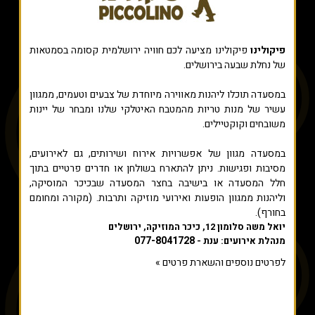
פיקולינו
פיקולינו מציעה לכם חוויה ירושלמית קסומה בסמטאות
של נחלת שבעה בירושלים.
במסעדה תוכלו ליהנות מאווירה מיוחדת של צבעים וטעמים, ממגוון
עשיר של מנות טריות מהמטבח האיטלקי שלנו ומבחר של יינות
משובחים וקוקטיילים.
במסעדה מגוון של אפשרויות אירוח ושירותים, גם לאירועים,
מסיבות ופגישות. ניתן להתארח בשולחן או חדרים פרטיים בתוך
חלל המסעדה או בישיבה בחצר המסעדה שבכיכר המוסיקה,
וליהנות ממגוון הופעות ואירועי מוזיקה ותרבות. (מקורה ומחומם
בחורף).
יואל משה סלומון 12, כיכר המוזיקה, ירושלים
077-8041728
מנהלת אירועים: ענת -
לפרטים נוספים והשארת פרטים »