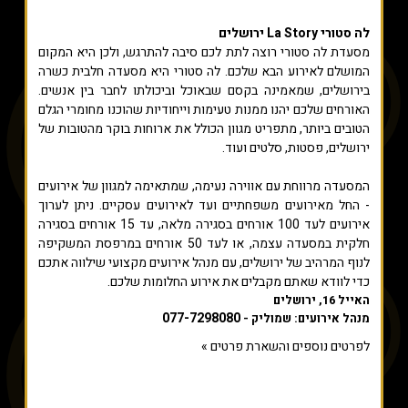
לה סטורי La Story ירושלים
מסעדת לה סטורי רוצה לתת לכם סיבה להתרגש, ולכן היא המקום
המושלם לאירוע הבא שלכם. לה סטורי היא מסעדה חלבית כשרה
בירושלים, שמאמינה בקסם שבאוכל וביכולתו לחבר בין אנשים.
האורחים שלכם יהנו ממנות טעימות וייחודיות שהוכנו מחומרי הגלם
הטובים ביותר, מתפריט מגוון הכולל את ארוחות בוקר מהטובות של
ירושלים, פסטות, סלטים ועוד.
המסעדה מרווחת עם אווירה נעימה, שמתאימה למגוון של אירועים
- החל מאירועים משפחתיים ועד לאירועים עסקיים. ניתן לערוך
אירועים לעד 100 אורחים בסגירה מלאה, עד 15 אורחים בסגירה
חלקית במסעדה עצמה, או לעד 50 אורחים במרפסת המשקיפה
לנוף המרהיב של ירושלים, עם מנהל אירועים מקצועי שילווה אתכם
כדי לוודא שאתם מקבלים את אירוע החלומות שלכם.
האייל 16, ירושלים
077-7298080
מנהל אירועים: שמוליק -
לפרטים נוספים והשארת פרטים »