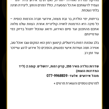
מוזיקה נפרדת ואווירה ייחודית, ואם תרצו אירוע גדול יותר –
נעמיד לרשותכם את כל המסעדה, כולל הפנים והחוץ, ליצירת חגיגה
בלתי נשכחת.
בריתות, ימי הולדת, בר ובת מצווה, אירועי חברה והרמות כוסית –
כל סיבה היא הזדמנות לחוויה קולינרית אחרת. הצוות שלנו מלווה
אתכם מהתכנון ועד סיום האירוע, ודואג שהכול יתנהל בדיוק כפי
שדמיינתם.
בלב שכונת רמות בירושלים, קיטשן רמון הוא המקום שבו אוכל טוב,
אווירה חמה ושירות אישי נפגשים, והופכים כל אירוע לרגע שייזכר
עוד זמן רב.
שדרות גולדה מאיר 255, קניון רמות, ירושלים. קומה 2 (ליד
המדרגות הנעות)
077-9968839
מנהל אירועים: אלעד-
לפרטים נוספים והשארת פרטים »