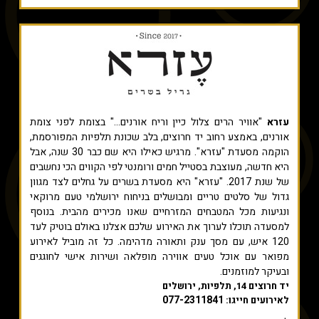
עזרא
"אוויר הרים צלול כיין וריח אורנים..." בצומת לפני צומת
אורנים, באמצע רחוב יד חרוצים, בלב שכונת תלפיות המפורסמת,
הוקמה מסעדת "עזרא". מרגיש כאילו היא שם כבר 30 שנה, אבל
היא חדשה, מעוצבת בסטייל חמים ורומנטי לפי הקווים הכי נחשבים
של שנת 2017. "עזרא" היא מסעדת בשרים על גחלים לצד מגוון
גדול של סלטים טריים ומבושלים בניחוח ירושלמי טעם מרוקאי
ונגיעות מכל המטבחים המזרחיים שאנו מכירים מהבית.​ בנוסף
למסעדה תוכלו לערוך את האירוע שלכם אצלנו באולם בוטיק לעד
120 איש, עם מסך ענק ותאורה מדהימה. כל זה מוביל לאירוע
מפואר עם אוכל טעים אווירה מופלאה ושירות אישי לחוגגים
ובעיקר למוזמנים.
יד חרוצים 14, תלפיות, ירושלים
077-2311841
לאירועים חייגו: