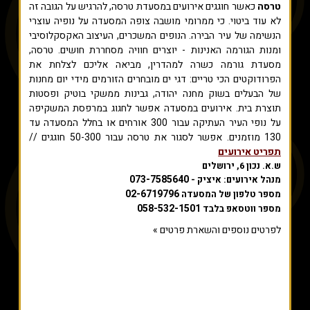
טרסה
כאשר חוגגים אירועים במסעדת טרסה, להרגיש על הגובה זה
לא עוד ביטוי. כי ממרומי מושבה צופה המסעדה על נופיה עוצרי
הנשימה של עיר הבירה. הנופים המשכרים, העיצוב האקסקלוסיבי
ומנות הגורמה האנינות - יוצרים חוויה מסחררת חושים. טרסה,
מסעדת גורמה כשרה למהדרין, מביאה אליכם לצלחת את
הפרודוקטים הכי טריים: דגי ים מובחרים הזורמים מידי יום מחנות
של הבעלים בשוק מחנה יהודה, גבינות ממשקי בוטיק ופסטות
תוצרת בית. אירועים במסעדה אפשר לחגוג במרפסת המשקיפה
על נופי העיר העתיקה עבור 300 אורחים או בחלל המסעדה עד
130 מוזמנים. אפשר לסגור את טרסה עבור 50-300 חוגגים //
תפריט אירועים
ש.א. נכון 6, ירושלים
073-7585640
מנהל אירועים: איציק -
02-6719796
מספר טלפון של המסעדה
058-532-1501
מספר ווטסאפ בלבד
לפרטים נוספים והשארת פרטים »