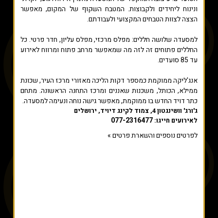
ונינוח ליחידים ולקבוצות. המטבח השקוף של המקום, מאפשר
הצצה לצוות הטבחים המקצועי ולעבודתם.
למסעדה שלושה חללים: מפלס מרכזי, מפלס עליון, חדר פרטי. כל
החללים פתוחים זה לזה מה שמאפשר מרחב פתוח ומרווח לאירוע
עד 85 סועדים.
אנג'ליקה ממוקמת כמספר דקות הליכה מאזורי מרכז העיר, שכונת
ממילא, הכותל, משכנות שאננים ומרכז התחנה הראשונה. מתחם
כתר דויד החדש בו ממוקמת, מאפשר גישה נוחה ונעימה למסעדה.
ג'ורג' וושינגטון 4, צמוד לקינג דיויד, ירושלים
077-2316477
לאירועים חייגו:
לפרטים נוספים והשארת פרטים »