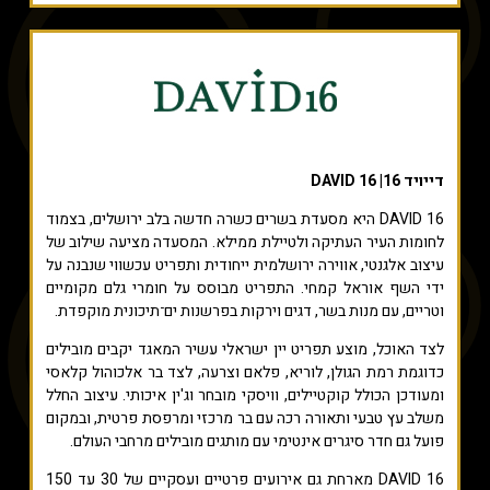
דייויד 16| DAVID 16
DAVID 16 היא מסעדת בשרים כשרה חדשה בלב ירושלים, בצמוד
לחומות העיר העתיקה ולטיילת ממילא. המסעדה מציעה שילוב של
עיצוב אלגנטי, אווירה ירושלמית ייחודית ותפריט עכשווי שנבנה על
ידי השף אוראל קמחי. התפריט מבוסס על חומרי גלם מקומיים
וטריים, עם מנות בשר, דגים וירקות בפרשנות ים־תיכונית מוקפדת.
לצד האוכל, מוצע תפריט יין ישראלי עשיר המאגד יקבים מובילים
כדוגמת רמת הגולן, לוריא, פלאם וצרעה, לצד בר אלכוהול קלאסי
ומעודכן הכולל קוקטיילים, וויסקי מובחר וג'ין איכותי. עיצוב החלל
משלב עץ טבעי ותאורה רכה עם בר מרכזי ומרפסת פרטית, ובמקום
פועל גם חדר סיגרים אינטימי עם מותגים מובילים מרחבי העולם.
DAVID 16 מארחת גם אירועים פרטיים ועסקיים של 30 עד 150