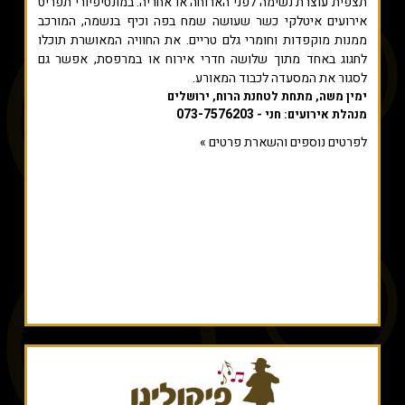
תצפית עוצרת נשימה לפני הארוחה או אחריה. במונטיפיורי תפריט
אירועים איטלקי כשר שעושה שמח בפה וכיף בנשמה, המורכב
ממנות מוקפדות וחומרי גלם טריים. את החוויה המאושרת תוכלו
לחגוג באחד מתוך שלושה חדרי אירוח או במרפסת, אפשר גם
לסגור את המסעדה לכבוד המאורע.
ימין משה, מתחת לטחנת הרוח, ירושלים
073-7576203
מנהלת אירועים: חני -
לפרטים נוספים והשארת פרטים »