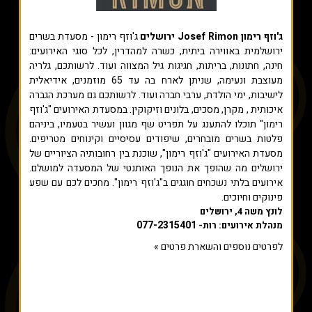
ג'וזף רימון Josef Rimon ירושלים
ג'וזף רימון - מסעדת בשרים
ירושלמית באווירה ביתית, כשרה למהדרין, לכל סוגי האירועים:
חינה, חתונות, בריתות, חגיגות גיל המצווה ועוד. לרשותכם, גלריה
מעוצבת ונעימה, שניתן לארח בה עד 65 מוזמנים, אידיאלית
לישיבות, ימי הולדת, ערבי חברה ועוד. לרשותכם גם מערכת הגברה
איכותית , מקרן, מסכים, בלונים וזיקוקין. במסעדת האירועים "ג'וזף
רימון" תוכלו להתענג על תפריט שף מגוון ועשיר בטעמיו, ביניהם
פלטות בשרים מובחרים, שיפודים עסיסיים וקינוחים מטריפים.
מסעדת האירועים "ג'וזף רימון", שוכנת בין רחובותיה הציוריים של
ירושלים מה שהופך את הנופך האותנטי של המסעדה למושלם.
אירועים בלתי נשכחים חוגגים ב"ג'וזף רימון". מחכים לכם עם שפע
פינוקים וחיוכים.
לונץ משה 4, ירושלים
077-2315401
מנהלת אירועים: רות-
לפרטים נוספים והשארת פרטים »