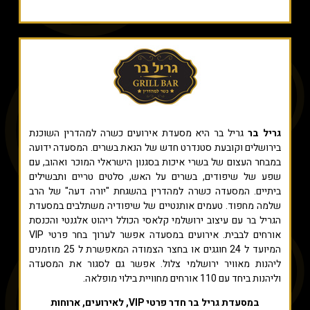
גריל בר
גריל בר היא מסעדת אירועים כשרה למהדרין השוכנת
בירושלים וקובעת סטנדרט חדש של הנאת בשרים. המסעדה ידועה
במבחר העצום של בשרי איכות בסגנון הישראלי המוכר ואהוב, עם
שפע של שיפודים, בשרים על האש, סלטים טריים ותבשילים
ביתיים. המסעדה כשרה למהדרין בהשגחת "יורה דעה" של הרב
שלמה מחפוד. טעמים אותנטיים של שיפודיה משתלבים במסעדת
הגריל בר עם עיצוב ירושלמי קלאסי הכולל ריהוט אלגנטי והכנסת
אורחים לבבית. אירועים במסעדה אפשר לערוך בחר פרטי VIP
המיועד ל 24 חוגגים או בחצר הצמודה המאפשרת ל 25 מוזמנים
ליהנות מאוויר ירושלמי צלול. אפשר גם לסגור את המסעדה
וליהנות ביחד עם 110 אורחים מחוויית בילוי מופלאה.
במסעדת גריל בר חדר פרטי VIP, לאירועים, ארוחות