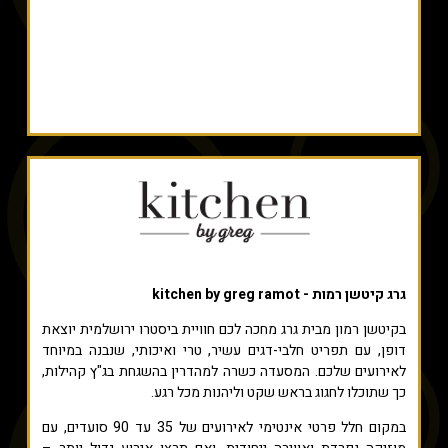
גרג קיטשן רמות - kitchen by greg ramot
בקיטשן רמון מבית גרג מחכה לכם חוויית ביסטרו ירושלמית יוצאת
דופן, עם תפריט חלבי-דגים עשיר, טרי ואיכותי, שנבנה במיוחד
לאירועים שלכם. המסעדה כשרה למהדרין בהשגחת בג"ץ קהילות,
כך שתוכלו לחגוג בראש שקט וליהנות מכל רגע.
במקום חלל פרטי אינטימי לאירועים של 35 עד 90 סועדים, עם