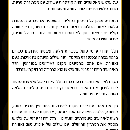
של עלאש מאפשרים חוויה קולינרית עשירה, עם מנות גריל טריות,
מבחר סלטים טריים ואווירה חמה ומשפחתית.
התפריט נשען על הניסיון הקולינרי והטעמים שהפכו את מסעדת
עלאש לאחת הבולטות באזור מודיעין מכבים רעות, ומציע חוויה
קולינרית יוצאת דופן לאירועים במסעדות, עם דגש על טריות,
איכות ושירות אישי.
חלל ייחודי פרטי פועל בכשרות מלאה ומבטיח אירועים כשרים
ברמה גבוהה ובסטנדרט מוקפד, תוך שילוב מושלם בין איכות, טעם
ואווירה. אם אתם מחפשים מקום לאירועים במודיעין, חלל
האירועים הייחודי פרטי של עלאש הוא הבחירה המדויקת עבורכם.
מקום לאירועים מכבים רעות כמו החלל הייחודי של עלאש מאפשר
לכם לערוך את האירוע בראש שקט, עם חוויה קולינרית מלאה
ואווירה משפחתית חמה.
בין אם אתם מחפשים מקום לאירועים במודיעין מכבים רעות,
לחתונה, בר/בת מצווה או אירוע עסקי, או מקום לאירועים מכבים
רעות לאירועים משפחתיים וחגיגיים – חלל ייחודי פרטי של עלאש
מספק את הפתרון המושלם, עם שילוב של איכות, טעם ואווירה