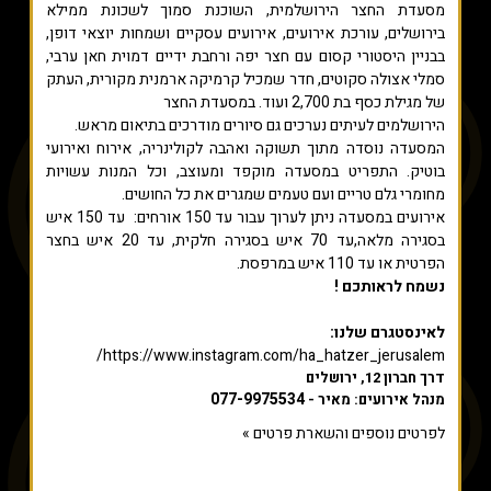
מסעדת החצר הירושלמית, השוכנת סמוך לשכונת ממילא
בירושלים, עורכת אירועים, אירועים עסקיים ושמחות יוצאי דופן,
בבניין היסטורי קסום עם חצר יפה ורחבת ידיים דמוית חאן ערבי,
סמלי אצולה סקוטים, חדר שמכיל קרמיקה ארמנית מקורית, העתק
של מגילת כסף בת 2,700 ועוד. במסעדת החצר
הירושלמים לעיתים נערכים גם סיורים מודרכים בתיאום מראש.
המסעדה נוסדה מתוך תשוקה ואהבה לקולינריה, אירוח ואירועי
בוטיק. התפריט במסעדה מוקפד ומעוצב, וכל המנות עשויות
מחומרי גלם טריים ועם טעמים שמגרים את כל החושים.
אירועים במסעדה ניתן לערוך עבור עד 150 אורחים: עד 150 איש
בסגירה מלאה,עד 70 איש בסגירה חלקית, עד 20 איש בחצר
הפרטית או עד 110 איש במרפסת.
נשמח לראותכם !
לאינסטגרם שלנו:
https://www.instagram.com/ha_hatzer_jerusalem/
דרך חברון 12, ירושלים
077-9975534
מנהל אירועים: מאיר -
לפרטים נוספים והשארת פרטים »