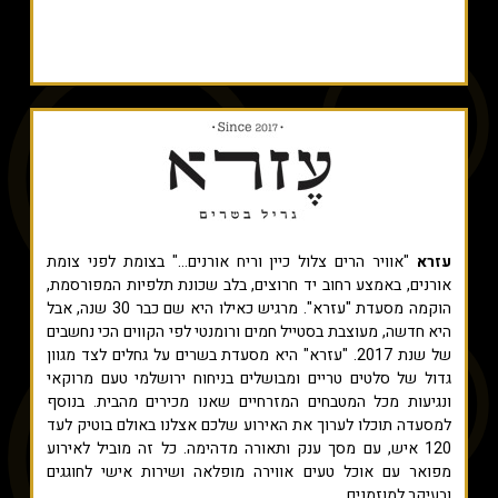
עזרא
"אוויר הרים צלול כיין וריח אורנים..." בצומת לפני צומת
אורנים, באמצע רחוב יד חרוצים, בלב שכונת תלפיות המפורסמת,
הוקמה מסעדת "עזרא". מרגיש כאילו היא שם כבר 30 שנה, אבל
היא חדשה, מעוצבת בסטייל חמים ורומנטי לפי הקווים הכי נחשבים
של שנת 2017. "עזרא" היא מסעדת בשרים על גחלים לצד מגוון
גדול של סלטים טריים ומבושלים בניחוח ירושלמי טעם מרוקאי
ונגיעות מכל המטבחים המזרחיים שאנו מכירים מהבית.​ בנוסף
למסעדה תוכלו לערוך את האירוע שלכם אצלנו באולם בוטיק לעד
120 איש, עם מסך ענק ותאורה מדהימה. כל זה מוביל לאירוע
מפואר עם אוכל טעים אווירה מופלאה ושירות אישי לחוגגים
ובעיקר למוזמנים.