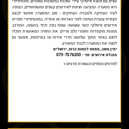
שנים עם מטבח איטלקי עילי. שוכנת במשכנות שאננים, מונטיפיורי
היא מסעדה המציעה חגיגות לאירועים קטנים ומשפחתיים, הצופה
לעיר העתיקה ולמבניה העתיקים - מגג המסעדה אפשר לבצע
תצפית עוצרת נשימה לפני הארוחה או אחריה. במונטיפיורי תפריט
אירועים איטלקי כשר שעושה שמח בפה וכיף בנשמה, המורכב
ממנות מוקפדות וחומרי גלם טריים. את החוויה המאושרת תוכלו
לחגוג באחד מתוך שלושה חדרי אירוח או במרפסת, אפשר גם
לסגור את המסעדה לכבוד המאורע.
ימין משה, מתחת לטחנת הרוח, ירושלים
073-7576203
מנהלת אירועים: חני -
לפרטים נוספים והשארת פרטים »