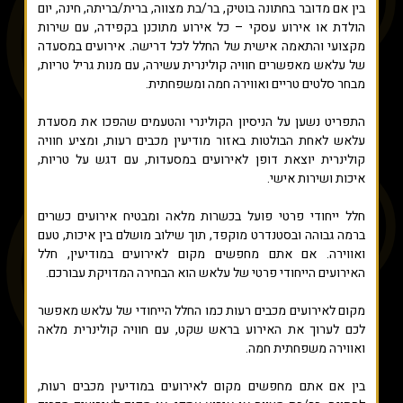
בין אם מדובר בחתונה בוטיק, בר/בת מצווה, ברית/בריתה, חינה, יום
הולדת או אירוע עסקי – כל אירוע מתוכנן בקפידה, עם שירות
מקצועי והתאמה אישית של החלל לכל דרישה. אירועים במסעדה
של עלאש מאפשרים חוויה קולינרית עשירה, עם מנות גריל טריות,
מבחר סלטים טריים ואווירה חמה ומשפחתית.
התפריט נשען על הניסיון הקולינרי והטעמים שהפכו את מסעדת
עלאש לאחת הבולטות באזור מודיעין מכבים רעות, ומציע חוויה
קולינרית יוצאת דופן לאירועים במסעדות, עם דגש על טריות,
איכות ושירות אישי.
חלל ייחודי פרטי פועל בכשרות מלאה ומבטיח אירועים כשרים
ברמה גבוהה ובסטנדרט מוקפד, תוך שילוב מושלם בין איכות, טעם
ואווירה. אם אתם מחפשים מקום לאירועים במודיעין, חלל
האירועים הייחודי פרטי של עלאש הוא הבחירה המדויקת עבורכם.
מקום לאירועים מכבים רעות כמו החלל הייחודי של עלאש מאפשר
לכם לערוך את האירוע בראש שקט, עם חוויה קולינרית מלאה
ואווירה משפחתית חמה.
בין אם אתם מחפשים מקום לאירועים במודיעין מכבים רעות,