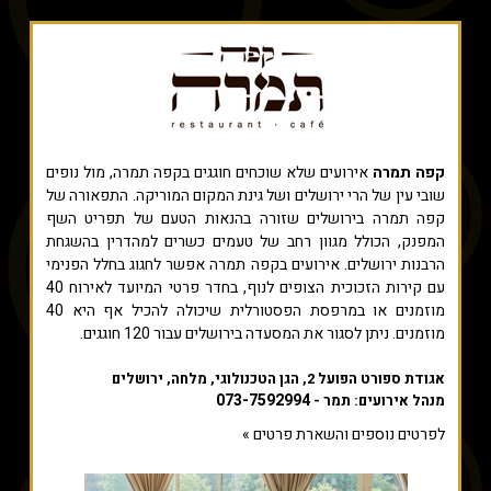
קפה תמרה
אירועים שלא שוכחים חוגגים בקפה תמרה, מול נופים
שובי עין של הרי ירושלים ושל גינת המקום המוריקה. התפאורה של
קפה תמרה בירושלים שזורה בהנאות הטעם של תפריט השף
המפנק, הכולל מגוון רחב של טעמים כשרים למהדרין בהשגחת
הרבנות ירושלים. אירועים בקפה תמרה אפשר לחגוג בחלל הפנימי
עם קירות הזכוכית הצופים לנוף, בחדר פרטי המיועד לאירוח 40
מוזמנים או במרפסת הפסטורלית שיכולה להכיל אף היא 40
מוזמנים. ניתן לסגור את המסעדה בירושלים עבור 120 חוגגים.
אגודת ספורט הפועל 2, הגן הטכנולוגי, מלחה, ירושלים
073-7592994
מנהל אירועים: תמר -
לפרטים נוספים והשארת פרטים »