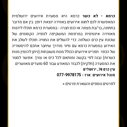
כרמא - לא כשר
כרמא היא מסעדת אירועים ירושלמית
המאפשרת לכם לחגוג אירועים באווירה יוצאת דופן. בין אם מדובר
בחתונה, בר/בת מצווה או כנס חברה - במסעדת כרמא תוכלו ליהנות
מאווירה אינטימית במרפסת המשקיפה לנופיה הקסומים של
שכונת עין כרם השלווה. כדי להשלים את החוויה תוכלו לשלב את
האירוע במסעדת כרמא עם סיור מודרך שיחבר אתכם להיסטוריה
של הכפר. תפריט אירועים הכולל מנות משובחות (ניתן להזמין מנות
כשרות) נבנה לפי בקשה ומותאם לכל כיס או צורך. אפשר לסגור
את המסעדה (חלקית) לכבוד המאורע עבור 60 סועדים מאושרים.
עין כרם 74, ירושלים
077-9978175
מנהל אירועים: ארז -
לפרטים נוספים והשארת פרטים »