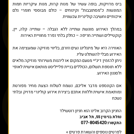
ביס מדויקות, בופה עשיר של מנות קרות, מנות עיקריות חמות
המוגשות כ״מסתובבות״ וקינוחים – כולם מבוססי חומרי גלם
איכותיים וחשיבה קולינרית עכשווית.
במהלך האירוע מוגשת שתייה ללא הגבלה – שתייה קלה, יין,
קוקטיילים ושתייה חריפה – כחלק בלתי נפרד מחוויית האירוח.
האווירה היא של מינגלינג נעים וזורם, בליווי מוזיקה שמעצימה את
האירוע מבלי להשתלט עליו.
ניתן להזמין דיג׳יי מטעם המקום או ליהנות משירותי מוזיקה מלאים
ללא תוספת תשלום, הכוללים בניית פלייליסט מותאם אישית לאופי
ולסגנון האירוע.
אם הקונספט מדבר אליכם, נשמח לשלוח הצעת מחיר מפורטת
ומותאמת אישית וללוות אתכם ביצירת אירוע קולינרי מדויק ובלתי
נשכח
החניון הקרוב אלינו הוא חניון רוטשילד
נחלת בנימין 55, תל אביב
077-8045420
התקשרו:
לפרטים נוספים והשארת פרטים »