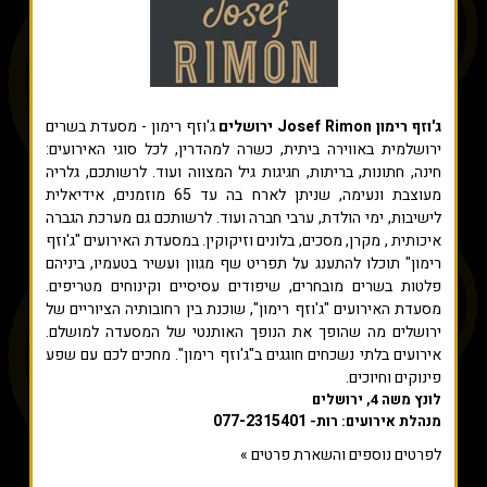
ג'וזף רימון Josef Rimon ירושלים
ג'וזף רימון - מסעדת בשרים
ירושלמית באווירה ביתית, כשרה למהדרין, לכל סוגי האירועים:
חינה, חתונות, בריתות, חגיגות גיל המצווה ועוד. לרשותכם, גלריה
מעוצבת ונעימה, שניתן לארח בה עד 65 מוזמנים, אידיאלית
לישיבות, ימי הולדת, ערבי חברה ועוד. לרשותכם גם מערכת הגברה
איכותית , מקרן, מסכים, בלונים וזיקוקין. במסעדת האירועים "ג'וזף
רימון" תוכלו להתענג על תפריט שף מגוון ועשיר בטעמיו, ביניהם
פלטות בשרים מובחרים, שיפודים עסיסיים וקינוחים מטריפים.
מסעדת האירועים "ג'וזף רימון", שוכנת בין רחובותיה הציוריים של
ירושלים מה שהופך את הנופך האותנטי של המסעדה למושלם.
אירועים בלתי נשכחים חוגגים ב"ג'וזף רימון". מחכים לכם עם שפע
פינוקים וחיוכים.
לונץ משה 4, ירושלים
077-2315401
מנהלת אירועים: רות-
לפרטים נוספים והשארת פרטים »