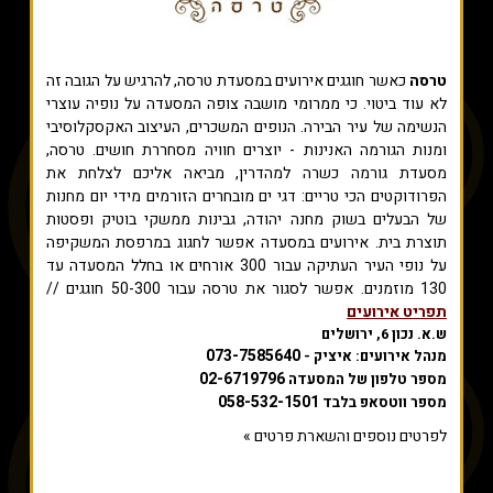
טרסה
כאשר חוגגים אירועים במסעדת טרסה, להרגיש על הגובה זה
לא עוד ביטוי. כי ממרומי מושבה צופה המסעדה על נופיה עוצרי
הנשימה של עיר הבירה. הנופים המשכרים, העיצוב האקסקלוסיבי
ומנות הגורמה האנינות - יוצרים חוויה מסחררת חושים. טרסה,
מסעדת גורמה כשרה למהדרין, מביאה אליכם לצלחת את
הפרודוקטים הכי טריים: דגי ים מובחרים הזורמים מידי יום מחנות
של הבעלים בשוק מחנה יהודה, גבינות ממשקי בוטיק ופסטות
תוצרת בית. אירועים במסעדה אפשר לחגוג במרפסת המשקיפה
על נופי העיר העתיקה עבור 300 אורחים או בחלל המסעדה עד
130 מוזמנים. אפשר לסגור את טרסה עבור 50-300 חוגגים //
תפריט אירועים
ש.א. נכון 6, ירושלים
073-7585640
מנהל אירועים: איציק -
02-6719796
מספר טלפון של המסעדה
058-532-1501
מספר ווטסאפ בלבד
לפרטים נוספים והשארת פרטים »