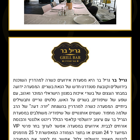
גריל בר
גריל בר היא מסעדת אירועים כשרה למהדרין השוכנת
בירושלים וקובעת סטנדרט חדש של הנאת בשרים. המסעדה ידועה
במבחר העצום של בשרי איכות בסגנון הישראלי המוכר ואהוב, עם
שפע של שיפודים, בשרים על האש, סלטים טריים ותבשילים
ביתיים. המסעדה כשרה למהדרין בהשגחת "יורה דעה" של הרב
שלמה מחפוד. טעמים אותנטיים של שיפודיה משתלבים במסעדת
הגריל בר עם עיצוב ירושלמי קלאסי הכולל ריהוט אלגנטי והכנסת
אורחים לבבית. אירועים במסעדה אפשר לערוך בחר פרטי VIP
המיועד ל 24 חוגגים או בחצר הצמודה המאפשרת ל 25 מוזמנים
ליהנות מאוויר ירושלמי צלול. אפשר גם לסגור את המסעדה