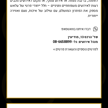
לחתונה, בר/בת מצווה או אירוע עסקי, או מקום לאירועים מכבים
רעות לאירועים משפחתיים וחגיגיים – חלל ייחודי פרטי של עלאש
מספק את הפתרון המושלם, עם שילוב של איכות, טעם ואווירה
ייחודית.
דברו איתנו בוואטסאפ
שד' הרכס 13, מודיעין
08-6658899
מנהל אירועים: גל-
לפרטים נוספים והשארת פרטים »