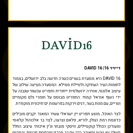
דייויד 16| DAVID 16
DAVID 16 היא מסעדת בשרים כשרה חדשה בלב ירושלים, בצמוד
לחומות העיר העתיקה ולטיילת ממילא. המסעדה מציעה שילוב של
עיצוב אלגנטי, אווירה ירושלמית ייחודית ותפריט עכשווי שנבנה על
ידי השף אוראל קמחי. התפריט מבוסס על חומרי גלם מקומיים
וטריים, עם מנות בשר, דגים וירקות בפרשנות ים־תיכונית מוקפדת.
לצד האוכל, מוצע תפריט יין ישראלי עשיר המאגד יקבים מובילים
כדוגמת רמת הגולן, לוריא, פלאם וצרעה, לצד בר אלכוהול קלאסי
ומעודכן הכולל קוקטיילים, וויסקי מובחר וג'ין איכותי. עיצוב החלל
משלב עץ טבעי ותאורה רכה עם בר מרכזי ומרפסת פרטית, ובמקום