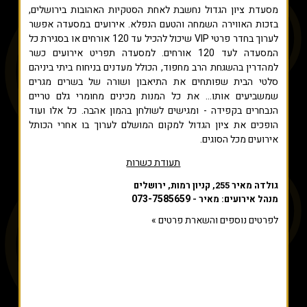
מסעדת ציון הגדול נחשבת לאחת הסטקיות האהובות בירושלים,
בזכות האווירה השמחה והטעם הנפלא. אירועים במסעדה אפשר
לערוך בחדר פרטי VIP שיכול להכיל עד 120 אורחים או בסגירת כל
המסעדה לעד 120 אורחים. למסעדה תפריט אירועים כשר
למהדרין בהשגחת הרב מחפוד, הכולל מעדנים בניחוח ביתי ביניהם
סלטי הבית שפותחים את התיאבון ושורה של בשרים מגרים
שמשביעים אותו... את כל המנות מכינים מחומרי גלם טריים
הנבחרים בקפידה - ומגישים לשולחן בהמון אהבה. כל אלו ועוד
הופכים את ציון הגדול למקום המושלם לערוך בו אחרי הכותל
אירועים מכל הסוגים.
תעודת כשרות
גולדה מאיר 255, קניון רמות, ירושלים
073-7585659
מנהל אירועים: מאיר -
לפרטים נוספים והשארת פרטים »