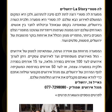
לה סטורי La Story ירושלים
מסעדת לה סטורי רוצה לתת לכם סיבה להתרגש, ולכן היא המקום
המושלם לאירוע הבא שלכם. לה סטורי היא מסעדה חלבית כשרה
בירושלים, שמאמינה בקסם שבאוכל וביכולתו לחבר בין אנשים.
האורחים שלכם יהנו ממנות טעימות וייחודיות שהוכנו מחומרי הגלם
הטובים ביותר, מתפריט מגוון הכולל את ארוחות בוקר מהטובות של
ירושלים, פסטות, סלטים ועוד.
המסעדה מרווחת עם אווירה נעימה, שמתאימה למגוון של אירועים
- החל מאירועים משפחתיים ועד לאירועים עסקיים. ניתן לערוך
אירועים לעד 100 אורחים בסגירה מלאה, עד 15 אורחים בסגירה
חלקית במסעדה עצמה, או לעד 50 אורחים במרפסת המשקיפה
לנוף המרהיב של ירושלים, עם מנהל אירועים מקצועי שילווה אתכם
כדי לוודא שאתם מקבלים את אירוע החלומות שלכם.
האייל 16, ירושלים
077-7298080
מנהל אירועים: שמוליק -
לפרטים נוספים והשארת פרטים »