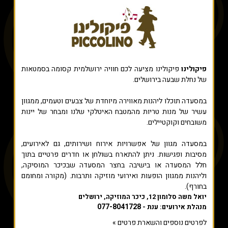
פיקולינו
פיקולינו מציעה לכם חוויה ירושלמית קסומה בסמטאות
של נחלת שבעה בירושלים.
במסעדה תוכלו ליהנות מאווירה מיוחדת של צבעים וטעמים, ממגוון
עשיר של מנות טריות מהמטבח האיטלקי שלנו ומבחר של יינות
משובחים וקוקטיילים.
במסעדה מגוון של אפשרויות אירוח ושירותים, גם לאירועים,
מסיבות ופגישות. ניתן להתארח בשולחן או חדרים פרטיים בתוך
חלל המסעדה או בישיבה בחצר המסעדה שבכיכר המוסיקה,
וליהנות ממגוון הופעות ואירועי מוזיקה ותרבות. (מקורה ומחומם
בחורף).
יואל משה סלומון 12, כיכר המוזיקה, ירושלים
077-8041728
מנהלת אירועים: ענת -
לפרטים נוספים והשארת פרטים »