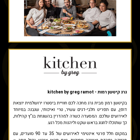
גרג קיטשן רמות - kitchen by greg ramot
בקיטשן רמון מבית גרג מחכה לכם חוויית ביסטרו ירושלמית יוצאת
דופן, עם תפריט חלבי-דגים עשיר, טרי ואיכותי, שנבנה במיוחד
לאירועים שלכם. המסעדה כשרה למהדרין בהשגחת בג"ץ קהילות,
כך שתוכלו לחגוג בראש שקט וליהנות מכל רגע.
במקום חלל פרטי אינטימי לאירועים של 35 עד 90 סועדים, עם