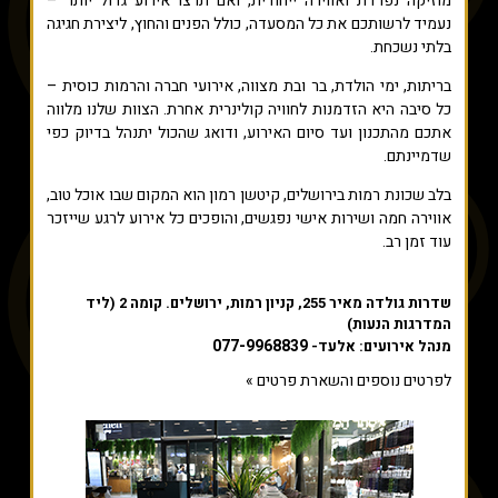
מוזיקה נפרדת ואווירה ייחודית, ואם תרצו אירוע גדול יותר –
נעמיד לרשותכם את כל המסעדה, כולל הפנים והחוץ, ליצירת חגיגה
בלתי נשכחת.
בריתות, ימי הולדת, בר ובת מצווה, אירועי חברה והרמות כוסית –
כל סיבה היא הזדמנות לחוויה קולינרית אחרת. הצוות שלנו מלווה
אתכם מהתכנון ועד סיום האירוע, ודואג שהכול יתנהל בדיוק כפי
שדמיינתם.
בלב שכונת רמות בירושלים, קיטשן רמון הוא המקום שבו אוכל טוב,
אווירה חמה ושירות אישי נפגשים, והופכים כל אירוע לרגע שייזכר
עוד זמן רב.
שדרות גולדה מאיר 255, קניון רמות, ירושלים. קומה 2 (ליד
המדרגות הנעות)
077-9968839
מנהל אירועים: אלעד-
לפרטים נוספים והשארת פרטים »