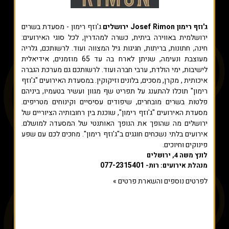
ג'וזף רימון Josef Rimon ירושלים
ג'וזף רימון - מסעדת בשרים
ירושלמית באווירה ביתית, כשרה למהדרין, לכל סוגי האירועים:
חינה, חתונות, בריתות, חגיגות גיל המצווה ועוד. לרשותכם, גלריה
מעוצבת ונעימה, שניתן לארח בה עד 65 מוזמנים, אידיאלית
לישיבות, ימי הולדת, ערבי חברה ועוד. לרשותכם גם מערכת הגברה
איכותית , מקרן, מסכים, בלונים וזיקוקין. במסעדת האירועים "ג'וזף
רימון" תוכלו להתענג על תפריט שף מגוון ועשיר בטעמיו, ביניהם
פלטות בשרים מובחרים, שיפודים עסיסיים וקינוחים מטריפים.
מסעדת האירועים "ג'וזף רימון", שוכנת בין רחובותיה הציוריים של
ירושלים מה שהופך את הנופך האותנטי של המסעדה למושלם.
אירועים בלתי נשכחים חוגגים ב"ג'וזף רימון". מחכים לכם עם שפע
פינוקים וחיוכים.
לונץ משה 4, ירושלים
077-2315401
מנהלת אירועים: רות-
לפרטים נוספים והשארת פרטים »