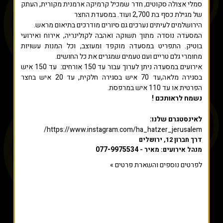
סמלי אצולה סקוטים, חדר שמכיל קרמיקה ארמנית מקורית, העתק
של מגילת כסף בת 2,700 ועוד. במסעדת החצר
הירושלמים לעיתים נערכים גם סיורים מודרכים בתיאום מראש.
המסעדה נוסדה מתוך תשוקה ואהבה לקולינריה, אירוח ואירועי
בוטיק. התפריט במסעדה מוקפד ומעוצב, וכל המנות עשויות
מחומרי גלם טריים ועם טעמים שמגרים את כל החושים.
אירועים במסעדה ניתן לערוך עבור עד 150 אורחים: עד 150 איש
בסגירה מלאה,עד 70 איש בסגירה חלקית, עד 20 איש בחצר
הפרטית או עד 110 איש במרפסת.
נשמח לראותכם !
לאינסטגרם שלנו:
https://www.instagram.com/ha_hatzer_jerusalem/
דרך חברון 12, ירושלים
077-9975534
מנהל אירועים: מאיר -
לפרטים נוספים והשארת פרטים »