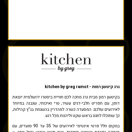
גרג קיטשן רמות - kitchen by greg ramot
בקיטשן רמון מבית גרג מחכה לכם חוויית ביסטרו ירושלמית יוצאת
דופן, עם תפריט חלבי-דגים עשיר, טרי ואיכותי, שנבנה במיוחד
לאירועים שלכם. המסעדה כשרה למהדרין בהשגחת בג"ץ קהילות,
כך שתוכלו לחגוג בראש שקט וליהנות מכל רגע.
במקום חלל פרטי אינטימי לאירועים של 35 עד 90 סועדים, עם