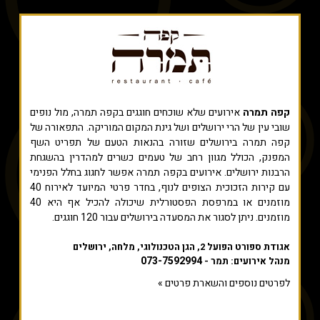
קפה תמרה
אירועים שלא שוכחים חוגגים בקפה תמרה, מול נופים
שובי עין של הרי ירושלים ושל גינת המקום המוריקה. התפאורה של
קפה תמרה בירושלים שזורה בהנאות הטעם של תפריט השף
המפנק, הכולל מגוון רחב של טעמים כשרים למהדרין בהשגחת
הרבנות ירושלים. אירועים בקפה תמרה אפשר לחגוג בחלל הפנימי
עם קירות הזכוכית הצופים לנוף, בחדר פרטי המיועד לאירוח 40
מוזמנים או במרפסת הפסטורלית שיכולה להכיל אף היא 40
מוזמנים. ניתן לסגור את המסעדה בירושלים עבור 120 חוגגים.
אגודת ספורט הפועל 2, הגן הטכנולוגי, מלחה, ירושלים
073-7592994
מנהל אירועים: תמר -
לפרטים נוספים והשארת פרטים »