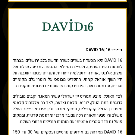
דייויד 16| DAVID 16
DAVID 16 היא מסעדת בשרים כשרה חדשה בלב ירושלים, בצמוד
לחומות העיר העתיקה ולטיילת ממילא. המסעדה מציעה שילוב של
עיצוב אלגנטי, אווירה ירושלמית ייחודית ותפריט עכשווי שנבנה על
ידי השף אוראל קמחי. התפריט מבוסס על חומרי גלם מקומיים
וטריים, עם מנות בשר, דגים וירקות בפרשנות ים־תיכונית מוקפדת.
לצד האוכל, מוצע תפריט יין ישראלי עשיר המאגד יקבים מובילים
כדוגמת רמת הגולן, לוריא, פלאם וצרעה, לצד בר אלכוהול קלאסי
ומעודכן הכולל קוקטיילים, וויסקי מובחר וג'ין איכותי. עיצוב החלל
משלב עץ טבעי ותאורה רכה עם בר מרכזי ומרפסת פרטית, ובמקום
פועל גם חדר סיגרים אינטימי עם מותגים מובילים מרחבי העולם.
DAVID 16 מארחת גם אירועים פרטיים ועסקיים של 30 עד 150