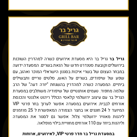
גריל בר
גריל בר היא מסעדת אירועים כשרה למהדרין השוכנת
בירושלים וקובעת סטנדרט חדש של הנאת בשרים. המסעדה ידועה
במבחר העצום של בשרי איכות בסגנון הישראלי המוכר ואהוב, עם
שפע של שיפודים, בשרים על האש, סלטים טריים ותבשילים
ביתיים. המסעדה כשרה למהדרין בהשגחת "יורה דעה" של הרב
שלמה מחפוד. טעמים אותנטיים של שיפודיה משתלבים במסעדת
הגריל בר עם עיצוב ירושלמי קלאסי הכולל ריהוט אלגנטי והכנסת
אורחים לבבית. אירועים במסעדה אפשר לערוך בחר פרטי VIP
המיועד ל 24 חוגגים או בחצר הצמודה המאפשרת ל 25 מוזמנים
ליהנות מאוויר ירושלמי צלול. אפשר גם לסגור את המסעדה
וליהנות ביחד עם 110 אורחים מחוויית בילוי מופלאה.
במסעדת גריל בר חדר פרטי VIP, לאירועים, ארוחות