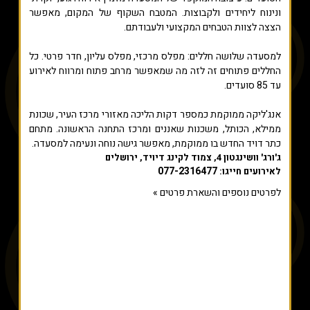
ונינוח ליחידים ולקבוצות. המטבח השקוף של המקום, מאפשר
הצצה לצוות הטבחים המקצועי ולעבודתם.
למסעדה שלושה חללים: מפלס מרכזי, מפלס עליון, חדר פרטי. כל
החללים פתוחים זה לזה מה שמאפשר מרחב פתוח ומרווח לאירוע
עד 85 סועדים.
אנג'ליקה ממוקמת כמספר דקות הליכה מאזורי מרכז העיר, שכונת
ממילא, הכותל, משכנות שאננים ומרכז התחנה הראשונה. מתחם
כתר דויד החדש בו ממוקמת, מאפשר גישה נוחה ונעימה למסעדה.
ג'ורג' וושינגטון 4, צמוד לקינג דיויד, ירושלים
077-2316477
לאירועים חייגו:
לפרטים נוספים והשארת פרטים »