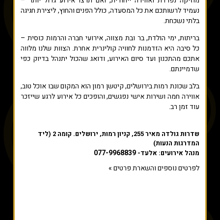
מוזיקה נפרדת ואווירה ייחודית, ואם תרצו אירוע גדול יותר –
נעמיד לרשותכם את כל המסעדה, כולל הפנים והחוץ, ליצירת חגיגה
בלתי נשכחת.
בריתות, ימי הולדת, בר ובת מצווה, אירועי חברה והרמות כוסית –
כל סיבה היא הזדמנות לחוויה קולינרית אחרת. הצוות שלנו מלווה
אתכם מהתכנון ועד סיום האירוע, ודואג שהכול יתנהל בדיוק כפי
שדמיינתם.
בלב שכונת רמות בירושלים, קיטשן רמון הוא המקום שבו אוכל טוב,
אווירה חמה ושירות אישי נפגשים, והופכים כל אירוע לרגע שייזכר
עוד זמן רב.
שדרות גולדה מאיר 255, קניון רמות, ירושלים. קומה 2 (ליד
המדרגות הנעות)
077-9968839
מנהל אירועים: אלעד-
לפרטים נוספים והשארת פרטים »