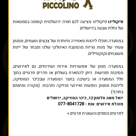
פיקולינו
פיקולינו מציעה לכם חוויה ירושלמית קסומה בסמטאות
של נחלת שבעה בירושלים.
במסעדה תוכלו ליהנות מאווירה מיוחדת של צבעים וטעמים, ממגוון
עשיר של מנות טריות מהמטבח האיטלקי שלנו ומבחר של יינות
משובחים וקוקטיילים.
במסעדה מגוון של אפשרויות אירוח ושירותים, גם לאירועים,
מסיבות ופגישות. ניתן להתארח בשולחן או חדרים פרטיים בתוך
חלל המסעדה או בישיבה בחצר המסעדה שבכיכר המוסיקה,
וליהנות ממגוון הופעות ואירועי מוזיקה ותרבות. (מקורה ומחומם
בחורף).
יואל משה סלומון 12, כיכר המוזיקה, ירושלים
077-8041728
מנהלת אירועים: ענת -
לפרטים נוספים והשארת פרטים »