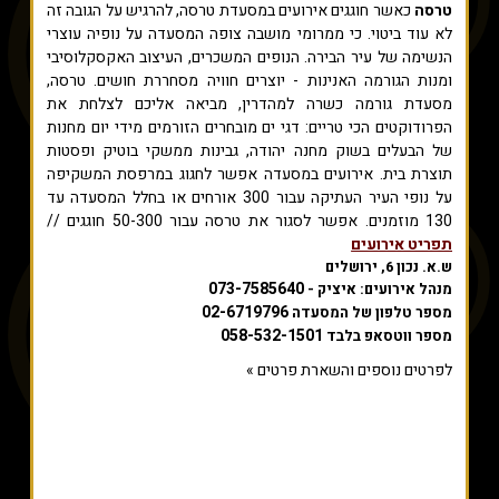
טרסה
כאשר חוגגים אירועים במסעדת טרסה, להרגיש על הגובה זה
לא עוד ביטוי. כי ממרומי מושבה צופה המסעדה על נופיה עוצרי
הנשימה של עיר הבירה. הנופים המשכרים, העיצוב האקסקלוסיבי
ומנות הגורמה האנינות - יוצרים חוויה מסחררת חושים. טרסה,
מסעדת גורמה כשרה למהדרין, מביאה אליכם לצלחת את
הפרודוקטים הכי טריים: דגי ים מובחרים הזורמים מידי יום מחנות
של הבעלים בשוק מחנה יהודה, גבינות ממשקי בוטיק ופסטות
תוצרת בית. אירועים במסעדה אפשר לחגוג במרפסת המשקיפה
על נופי העיר העתיקה עבור 300 אורחים או בחלל המסעדה עד
130 מוזמנים. אפשר לסגור את טרסה עבור 50-300 חוגגים //
תפריט אירועים
ש.א. נכון 6, ירושלים
073-7585640
מנהל אירועים: איציק -
02-6719796
מספר טלפון של המסעדה
058-532-1501
מספר ווטסאפ בלבד
לפרטים נוספים והשארת פרטים »