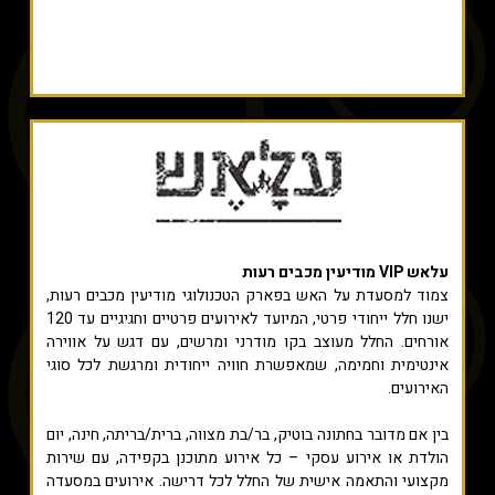
עלאש VIP מודיעין מכבים רעות
צמוד למסעדת על האש בפארק הטכנולוגי מודיעין מכבים רעות,
ישנו חלל ייחודי פרטי, המיועד לאירועים פרטיים וחגיגיים עד 120
אורחים. החלל מעוצב בקו מודרני ומרשים, עם דגש על אווירה
אינטימית וחמימה, שמאפשרת חוויה ייחודית ומרגשת לכל סוגי
האירועים.
בין אם מדובר בחתונה בוטיק, בר/בת מצווה, ברית/בריתה, חינה, יום
הולדת או אירוע עסקי – כל אירוע מתוכנן בקפידה, עם שירות
מקצועי והתאמה אישית של החלל לכל דרישה. אירועים במסעדה