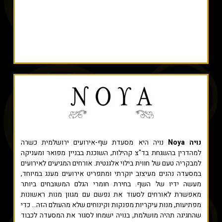
נויה Noya
נויה היא מסעדת שף-אירועים ירושלמית כשרה
למהדרין בהשגחת בד"צ קהילות, השוכנת בבניין מפואר ומעניקה
למבקריה טעם של חווית בילוי אלגנטית. אורחים המגיעים לאירועים
במסעדה נהנים מעיצוב יוקרתי ומתפריט אירועים מענג במיוחד,
מעשה ידיו של השף. בחירת חומרי הגלם המשובחים ביותר
מאפשרת לאורחים לסעוד את נפשם עם מגוון מנות ראשונות
מפתיעות, מנות עיקריות מפנקות וקינוחים שלא מהעולם הזה... כדי
שהחגיגה תהיה מושלמת, בנויה ישמחו לסגור את המסעדה לכבוד