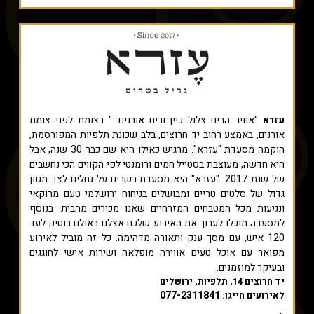
עזרא
"אוויר הרים צלול כיין וריח אורנים..." בצומת לפני צומת
אורנים, באמצע רחוב יד חרוצים, בלב שכונת תלפיות המפורסמת,
הוקמה מסעדת "עזרא". מרגיש כאילו היא שם כבר 30 שנה, אבל
היא חדשה, מעוצבת בסטייל חמים ורומנטי לפי הקווים הכי נחשבים
של שנת 2017. "עזרא" היא מסעדת בשרים על גחלים לצד מגוון
גדול של סלטים טריים ומבושלים בניחוח ירושלמי טעם מרוקאי
ונגיעות מכל המטבחים המזרחיים שאנו מכירים מהבית.​ בנוסף
למסעדה תוכלו לערוך את האירוע שלכם אצלנו באולם בוטיק לעד
120 איש, עם מסך ענק ותאורה מדהימה. כל זה מוביל לאירוע
מפואר עם אוכל טעים אווירה מופלאה ושירות אישי לחוגגים
ובעיקר למוזמנים.
יד חרוצים 14, תלפיות, ירושלים
077-2311841
לאירועים חייגו: