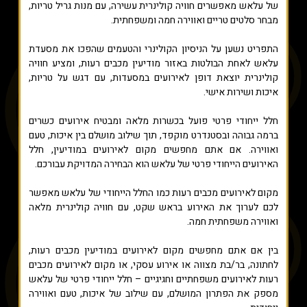
של עלאש מאפשרים חוויה קולינרית עשירה, עם מנות גריל טריות,
מבחר סלטים טריים ואווירה חמה ומשפחתית.
התפריט נשען על הניסיון הקולינרי והטעמים שהפכו את מסעדת
עלאש לאחת הבולטות באזור מודיעין מכבים רעות, ומציע חוויה
קולינרית יוצאת דופן לאירועים במסעדות, עם דגש על טריות,
איכות ושירות אישי.
חלל ייחודי פרטי פועל בכשרות מלאה ומבטיח אירועים כשרים
ברמה גבוהה ובסטנדרט מוקפד, תוך שילוב מושלם בין איכות, טעם
ואווירה. אם אתם מחפשים מקום לאירועים במודיעין, חלל
האירועים הייחודי פרטי של עלאש הוא הבחירה המדויקת עבורכם.
מקום לאירועים מכבים רעות כמו החלל הייחודי של עלאש מאפשר
לכם לערוך את האירוע בראש שקט, עם חוויה קולינרית מלאה
ואווירה משפחתית חמה.
בין אם אתם מחפשים מקום לאירועים במודיעין מכבים רעות,
לחתונה, בר/בת מצווה או אירוע עסקי, או מקום לאירועים מכבים
רעות לאירועים משפחתיים וחגיגיים – חלל ייחודי פרטי של עלאש
מספק את הפתרון המושלם, עם שילוב של איכות, טעם ואווירה