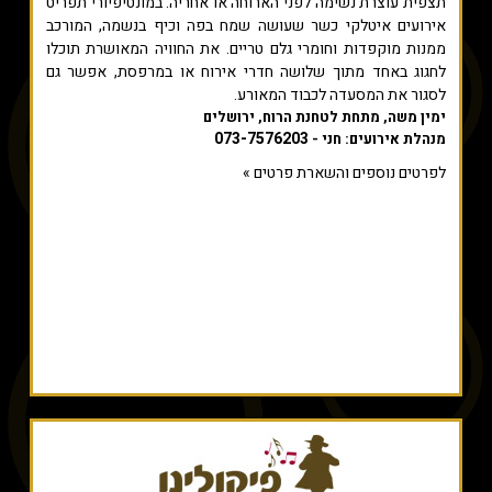
תצפית עוצרת נשימה לפני הארוחה או אחריה. במונטיפיורי תפריט
אירועים איטלקי כשר שעושה שמח בפה וכיף בנשמה, המורכב
ממנות מוקפדות וחומרי גלם טריים. את החוויה המאושרת תוכלו
לחגוג באחד מתוך שלושה חדרי אירוח או במרפסת, אפשר גם
לסגור את המסעדה לכבוד המאורע.
ימין משה, מתחת לטחנת הרוח, ירושלים
073-7576203
מנהלת אירועים: חני -
לפרטים נוספים והשארת פרטים »