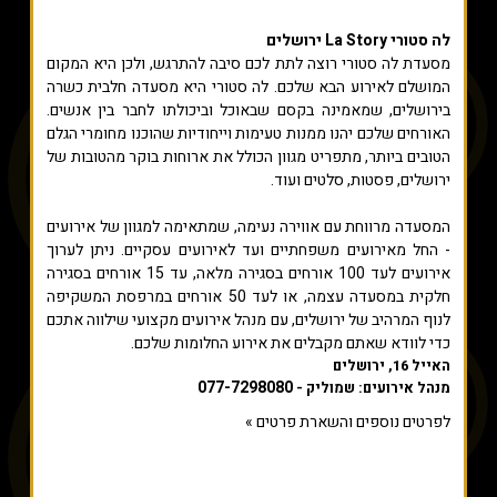
לה סטורי La Story ירושלים
מסעדת לה סטורי רוצה לתת לכם סיבה להתרגש, ולכן היא המקום
המושלם לאירוע הבא שלכם. לה סטורי היא מסעדה חלבית כשרה
בירושלים, שמאמינה בקסם שבאוכל וביכולתו לחבר בין אנשים.
האורחים שלכם יהנו ממנות טעימות וייחודיות שהוכנו מחומרי הגלם
הטובים ביותר, מתפריט מגוון הכולל את ארוחות בוקר מהטובות של
ירושלים, פסטות, סלטים ועוד.
המסעדה מרווחת עם אווירה נעימה, שמתאימה למגוון של אירועים
- החל מאירועים משפחתיים ועד לאירועים עסקיים. ניתן לערוך
אירועים לעד 100 אורחים בסגירה מלאה, עד 15 אורחים בסגירה
חלקית במסעדה עצמה, או לעד 50 אורחים במרפסת המשקיפה
לנוף המרהיב של ירושלים, עם מנהל אירועים מקצועי שילווה אתכם
כדי לוודא שאתם מקבלים את אירוע החלומות שלכם.
האייל 16, ירושלים
077-7298080
מנהל אירועים: שמוליק -
לפרטים נוספים והשארת פרטים »