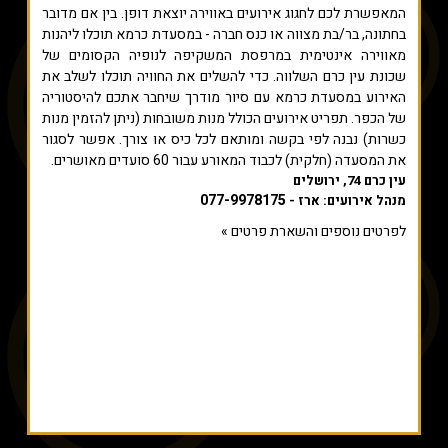
המאפשרת לכם לחגוג אירועים באווירה יוצאת דופן. בין אם מדובר
בחתונה, בר/בת מצווה או כנס חברה - במסעדת כרמא תוכלו ליהנות
מאווירה אינטימית במרפסת המשקיפה לנופיה הקסומים של
שכונת עין כרם השלווה. כדי להשלים את החוויה תוכלו לשלב את
האירוע במסעדת כרמא עם סיור מודרך שיחבר אתכם להיסטוריה
של הכפר. תפריט אירועים הכולל מנות משובחות (ניתן להזמין מנות
כשרות) נבנה לפי בקשה ומותאם לכל כיס או צורך. אפשר לסגור
את המסעדה (חלקית) לכבוד המאורע עבור 60 סועדים מאושרים.
עין כרם 74, ירושלים
077-9978175
מנהל אירועים: ארז -
לפרטים נוספים והשארת פרטים »