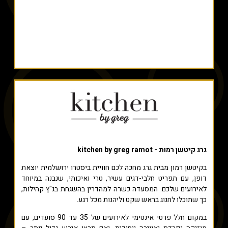
גרג קיטשן רמות - kitchen by greg ramot
בקיטשן רמון מבית גרג מחכה לכם חוויית ביסטרו ירושלמית יוצאת
דופן, עם תפריט חלבי-דגים עשיר, טרי ואיכותי, שנבנה במיוחד
לאירועים שלכם. המסעדה כשרה למהדרין בהשגחת בג"ץ קהילות,
כך שתוכלו לחגוג בראש שקט וליהנות מכל רגע.
במקום חלל פרטי אינטימי לאירועים של 35 עד 90 סועדים, עם