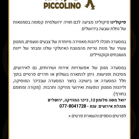
פיקולינו
פיקולינו מציעה לכם חוויה ירושלמית קסומה בסמטאות
של נחלת שבעה בירושלים.
במסעדה תוכלו ליהנות מאווירה מיוחדת של צבעים וטעמים, ממגוון
עשיר של מנות טריות מהמטבח האיטלקי שלנו ומבחר של יינות
משובחים וקוקטיילים.
במסעדה מגוון של אפשרויות אירוח ושירותים, גם לאירועים,
מסיבות ופגישות. ניתן להתארח בשולחן או חדרים פרטיים בתוך
חלל המסעדה או בישיבה בחצר המסעדה שבכיכר המוסיקה,
וליהנות ממגוון הופעות ואירועי מוזיקה ותרבות. (מקורה ומחומם
בחורף).
יואל משה סלומון 12, כיכר המוזיקה, ירושלים
077-8041728
מנהלת אירועים: ענת -
לפרטים נוספים והשארת פרטים »