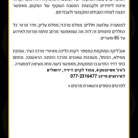
ונינוח ליחידים ולקבוצות. המטבח השקוף של המקום, מאפשר
הצצה לצוות הטבחים המקצועי ולעבודתם.
למסעדה שלושה חללים: מפלס מרכזי, מפלס עליון, חדר פרטי. כל
החללים פתוחים זה לזה מה שמאפשר מרחב פתוח ומרווח לאירוע
עד 85 סועדים.
אנג'ליקה ממוקמת כמספר דקות הליכה מאזורי מרכז העיר, שכונת
ממילא, הכותל, משכנות שאננים ומרכז התחנה הראשונה. מתחם
כתר דויד החדש בו ממוקמת, מאפשר גישה נוחה ונעימה למסעדה.
ג'ורג' וושינגטון 4, צמוד לקינג דיויד, ירושלים
077-2316477
לאירועים חייגו:
לפרטים נוספים והשארת פרטים »