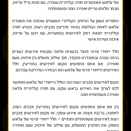
של עלאש מאפשרים חוויה קולינרית עשירה, עם מנות גריל טריות,
מבחר סלטים טריים ואווירה חמה ומשפחתית.
התפריט נשען על הניסיון הקולינרי והטעמים שהפכו את מסעדת
עלאש לאחת הבולטות באזור מודיעין מכבים רעות, ומציע חוויה
קולינרית יוצאת דופן לאירועים במסעדות, עם דגש על טריות,
איכות ושירות אישי.
חלל ייחודי פרטי פועל בכשרות מלאה ומבטיח אירועים כשרים
ברמה גבוהה ובסטנדרט מוקפד, תוך שילוב מושלם בין איכות, טעם
ואווירה. אם אתם מחפשים מקום לאירועים במודיעין, חלל
האירועים הייחודי פרטי של עלאש הוא הבחירה המדויקת עבורכם.
מקום לאירועים מכבים רעות כמו החלל הייחודי של עלאש מאפשר
לכם לערוך את האירוע בראש שקט, עם חוויה קולינרית מלאה
ואווירה משפחתית חמה.
בין אם אתם מחפשים מקום לאירועים במודיעין מכבים רעות,
לחתונה, בר/בת מצווה או אירוע עסקי, או מקום לאירועים מכבים
רעות לאירועים משפחתיים וחגיגיים – חלל ייחודי פרטי של עלאש
מספק את הפתרון המושלם, עם שילוב של איכות, טעם ואווירה