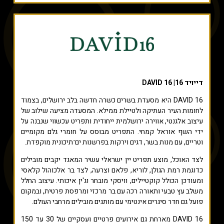
דייויד 16| DAVID 16
DAVID 16 היא מסעדת בשרים כשרה חדשה בלב ירושלים, בצמוד
לחומות העיר העתיקה ולטיילת ממילא. המסעדה מציעה שילוב של
עיצוב אלגנטי, אווירה ירושלמית ייחודית ותפריט עכשווי שנבנה על
ידי השף אוראל קמחי. התפריט מבוסס על חומרי גלם מקומיים
וטריים, עם מנות בשר, דגים וירקות בפרשנות ים־תיכונית מוקפדת.
לצד האוכל, מוצע תפריט יין ישראלי עשיר המאגד יקבים מובילים
כדוגמת רמת הגולן, לוריא, פלאם וצרעה, לצד בר אלכוהול קלאסי
ומעודכן הכולל קוקטיילים, וויסקי מובחר וג'ין איכותי. עיצוב החלל
משלב עץ טבעי ותאורה רכה עם בר מרכזי ומרפסת פרטית, ובמקום
פועל גם חדר סיגרים אינטימי עם מותגים מובילים מרחבי העולם.
DAVID 16 מארחת גם אירועים פרטיים ועסקיים של 30 עד 150