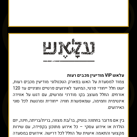
עלאש VIP מודיעין מכבים רעות
צמוד למסעדת על האש בפארק הטכנולוגי מודיעין מכבים רעות,
ישנו חלל ייחודי פרטי, המיועד לאירועים פרטיים וחגיגיים עד 120
אורחים. החלל מעוצב בקו מודרני ומרשים, עם דגש על אווירה
אינטימית וחמימה, שמאפשרת חוויה ייחודית ומרגשת לכל סוגי
האירועים.
בין אם מדובר בחתונה בוטיק, בר/בת מצווה, ברית/בריתה, חינה, יום
הולדת או אירוע עסקי – כל אירוע מתוכנן בקפידה, עם שירות
מקצועי והתאמה אישית של החלל לכל דרישה. אירועים במסעדה