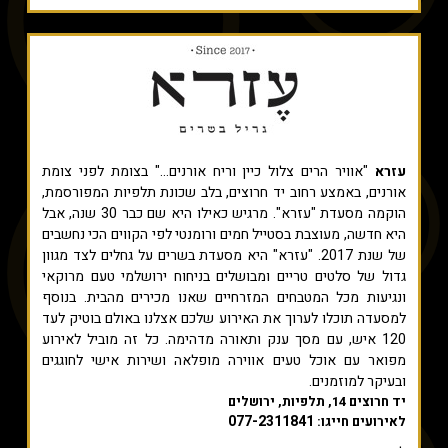
עזרא
"אוויר הרים צלול כיין וריח אורנים..." בצומת לפני צומת
אורנים, באמצע רחוב יד חרוצים, בלב שכונת תלפיות המפורסמת,
הוקמה מסעדת "עזרא". מרגיש כאילו היא שם כבר 30 שנה, אבל
היא חדשה, מעוצבת בסטייל חמים ורומנטי לפי הקווים הכי נחשבים
של שנת 2017. "עזרא" היא מסעדת בשרים על גחלים לצד מגוון
גדול של סלטים טריים ומבושלים בניחוח ירושלמי טעם מרוקאי
ונגיעות מכל המטבחים המזרחיים שאנו מכירים מהבית.​ בנוסף
למסעדה תוכלו לערוך את האירוע שלכם אצלנו באולם בוטיק לעד
120 איש, עם מסך ענק ותאורה מדהימה. כל זה מוביל לאירוע
מפואר עם אוכל טעים אווירה מופלאה ושירות אישי לחוגגים
ובעיקר למוזמנים.
יד חרוצים 14, תלפיות, ירושלים
077-2311841
לאירועים חייגו: