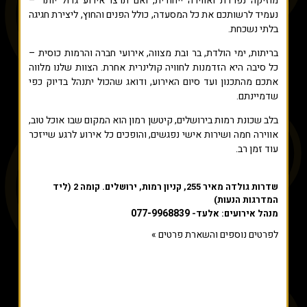
מוזיקה נפרדת ואווירה ייחודית, ואם תרצו אירוע גדול יותר –
נעמיד לרשותכם את כל המסעדה, כולל הפנים והחוץ, ליצירת חגיגה
בלתי נשכחת.
בריתות, ימי הולדת, בר ובת מצווה, אירועי חברה והרמות כוסית –
כל סיבה היא הזדמנות לחוויה קולינרית אחרת. הצוות שלנו מלווה
אתכם מהתכנון ועד סיום האירוע, ודואג שהכול יתנהל בדיוק כפי
שדמיינתם.
בלב שכונת רמות בירושלים, קיטשן רמון הוא המקום שבו אוכל טוב,
אווירה חמה ושירות אישי נפגשים, והופכים כל אירוע לרגע שייזכר
עוד זמן רב.
שדרות גולדה מאיר 255, קניון רמות, ירושלים. קומה 2 (ליד
המדרגות הנעות)
077-9968839
מנהל אירועים: אלעד-
לפרטים נוספים והשארת פרטים »