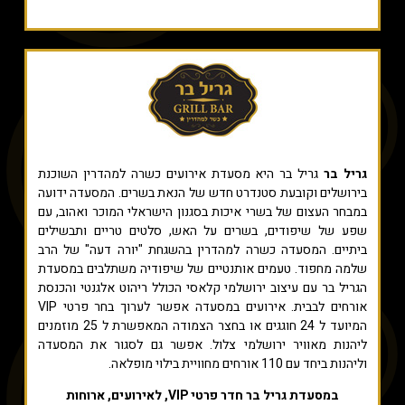
גריל בר
גריל בר היא מסעדת אירועים כשרה למהדרין השוכנת
בירושלים וקובעת סטנדרט חדש של הנאת בשרים. המסעדה ידועה
במבחר העצום של בשרי איכות בסגנון הישראלי המוכר ואהוב, עם
שפע של שיפודים, בשרים על האש, סלטים טריים ותבשילים
ביתיים. המסעדה כשרה למהדרין בהשגחת "יורה דעה" של הרב
שלמה מחפוד. טעמים אותנטיים של שיפודיה משתלבים במסעדת
הגריל בר עם עיצוב ירושלמי קלאסי הכולל ריהוט אלגנטי והכנסת
אורחים לבבית. אירועים במסעדה אפשר לערוך בחר פרטי VIP
המיועד ל 24 חוגגים או בחצר הצמודה המאפשרת ל 25 מוזמנים
ליהנות מאוויר ירושלמי צלול. אפשר גם לסגור את המסעדה
וליהנות ביחד עם 110 אורחים מחוויית בילוי מופלאה.
במסעדת גריל בר חדר פרטי VIP, לאירועים, ארוחות