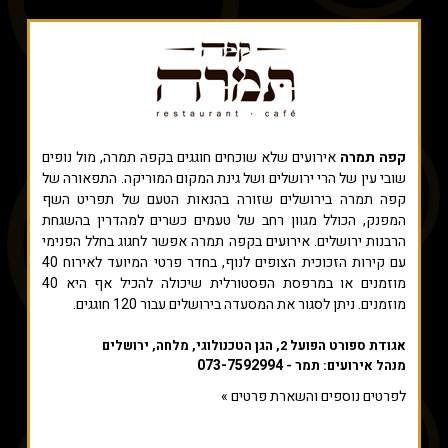
קפה תמרה
אירועים שלא שוכחים חוגגים בקפה תמרה, מול נופים
שובי עין של הרי ירושלים ושל גינת המקום המוריקה. התפאורה של
קפה תמרה בירושלים שזורה בהנאות הטעם של תפריט השף
המפנק, הכולל מגוון רחב של טעמים כשרים למהדרין בהשגחת
הרבנות ירושלים. אירועים בקפה תמרה אפשר לחגוג בחלל הפנימי
עם קירות הזכוכית הצופים לנוף, בחדר פרטי המיועד לאירוח 40
מוזמנים או במרפסת הפסטורלית שיכולה להכיל אף היא 40
מוזמנים. ניתן לסגור את המסעדה בירושלים עבור 120 חוגגים.
אגודת ספורט הפועל 2, הגן הטכנולוגי, מלחה, ירושלים
073-7592994
מנהל אירועים: תמר -
לפרטים נוספים והשארת פרטים »