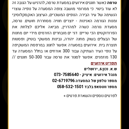
טרסה
כאשר חוגגים אירועים במסעדת טרסה, להרגיש על הגובה זה
לא עוד ביטוי. כי ממרומי מושבה צופה המסעדה על נופיה עוצרי
הנשימה של עיר הבירה. הנופים המשכרים, העיצוב האקסקלוסיבי
ומנות הגורמה האנינות - יוצרים חוויה מסחררת חושים. טרסה,
מסעדת גורמה כשרה למהדרין, מביאה אליכם לצלחת את
הפרודוקטים הכי טריים: דגי ים מובחרים הזורמים מידי יום מחנות
של הבעלים בשוק מחנה יהודה, גבינות ממשקי בוטיק ופסטות
תוצרת בית. אירועים במסעדה אפשר לחגוג במרפסת המשקיפה
על נופי העיר העתיקה עבור 300 אורחים או בחלל המסעדה עד
130 מוזמנים. אפשר לסגור את טרסה עבור 50-300 חוגגים //
תפריט אירועים
ש.א. נכון 6, ירושלים
073-7585640
מנהל אירועים: איציק -
02-6719796
מספר טלפון של המסעדה
058-532-1501
מספר ווטסאפ בלבד
לפרטים נוספים והשארת פרטים »