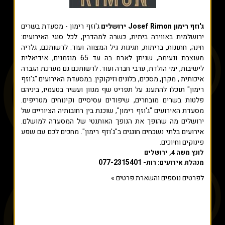
ג'וזף רימון Josef Rimon ירושלים
ג'וזף רימון - מסעדת בשרים
ירושלמית באווירה ביתית, כשרה למהדרין, לכל סוגי האירועים:
חינה, חתונות, בריתות, חגיגות גיל המצווה ועוד. לרשותכם, גלריה
מעוצבת ונעימה, שניתן לארח בה עד 65 מוזמנים, אידיאלית
לישיבות, ימי הולדת, ערבי חברה ועוד. לרשותכם גם מערכת הגברה
איכותית , מקרן, מסכים, בלונים וזיקוקין. במסעדת האירועים "ג'וזף
רימון" תוכלו להתענג על תפריט שף מגוון ועשיר בטעמיו, ביניהם
פלטות בשרים מובחרים, שיפודים עסיסיים וקינוחים מטריפים.
מסעדת האירועים "ג'וזף רימון", שוכנת בין רחובותיה הציוריים של
ירושלים מה שהופך את הנופך האותנטי של המסעדה למושלם.
אירועים בלתי נשכחים חוגגים ב"ג'וזף רימון". מחכים לכם עם שפע
פינוקים וחיוכים.
לונץ משה 4, ירושלים
077-2315401
מנהלת אירועים: רות-
לפרטים נוספים והשארת פרטים »