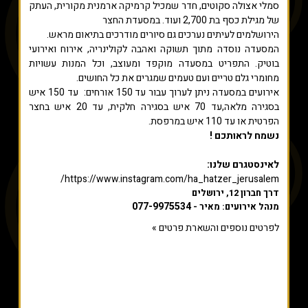
סמלי אצולה סקוטים, חדר שמכיל קרמיקה ארמנית מקורית, העתק
של מגילת כסף בת 2,700 ועוד. במסעדת החצר
הירושלמים לעיתים נערכים גם סיורים מודרכים בתיאום מראש.
המסעדה נוסדה מתוך תשוקה ואהבה לקולינריה, אירוח ואירועי
בוטיק. התפריט במסעדה מוקפד ומעוצב, וכל המנות עשויות
מחומרי גלם טריים ועם טעמים שמגרים את כל החושים.
אירועים במסעדה ניתן לערוך עבור עד 150 אורחים: עד 150 איש
בסגירה מלאה,עד 70 איש בסגירה חלקית, עד 20 איש בחצר
הפרטית או עד 110 איש במרפסת.
נשמח לראותכם !
לאינסטגרם שלנו:
https://www.instagram.com/ha_hatzer_jerusalem/
דרך חברון 12, ירושלים
077-9975534
מנהל אירועים: מאיר -
לפרטים נוספים והשארת פרטים »