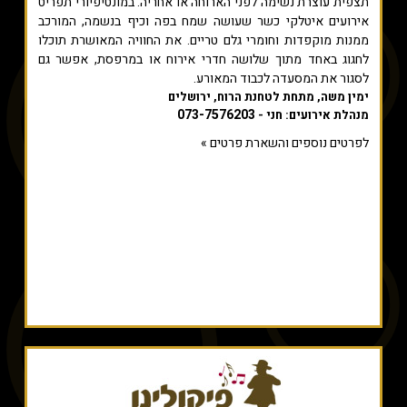
תצפית עוצרת נשימה לפני הארוחה או אחריה. במונטיפיורי תפריט
אירועים איטלקי כשר שעושה שמח בפה וכיף בנשמה, המורכב
ממנות מוקפדות וחומרי גלם טריים. את החוויה המאושרת תוכלו
לחגוג באחד מתוך שלושה חדרי אירוח או במרפסת, אפשר גם
לסגור את המסעדה לכבוד המאורע.
ימין משה, מתחת לטחנת הרוח, ירושלים
073-7576203
מנהלת אירועים: חני -
לפרטים נוספים והשארת פרטים »