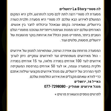
לה סטורי La Story ירושלים
מסעדת לה סטורי רוצה לתת לכם סיבה להתרגש, ולכן היא המקום
המושלם לאירוע הבא שלכם. לה סטורי היא מסעדה חלבית כשרה
בירושלים, שמאמינה בקסם שבאוכל וביכולתו לחבר בין אנשים.
האורחים שלכם יהנו ממנות טעימות וייחודיות שהוכנו מחומרי הגלם
הטובים ביותר, מתפריט מגוון הכולל את ארוחות בוקר מהטובות של
ירושלים, פסטות, סלטים ועוד.
המסעדה מרווחת עם אווירה נעימה, שמתאימה למגוון של אירועים
- החל מאירועים משפחתיים ועד לאירועים עסקיים. ניתן לערוך
אירועים לעד 100 אורחים בסגירה מלאה, עד 15 אורחים בסגירה
חלקית במסעדה עצמה, או לעד 50 אורחים במרפסת המשקיפה
לנוף המרהיב של ירושלים, עם מנהל אירועים מקצועי שילווה אתכם
כדי לוודא שאתם מקבלים את אירוע החלומות שלכם.
האייל 16, ירושלים
077-7298080
מנהל אירועים: שמוליק -
לפרטים נוספים והשארת פרטים »