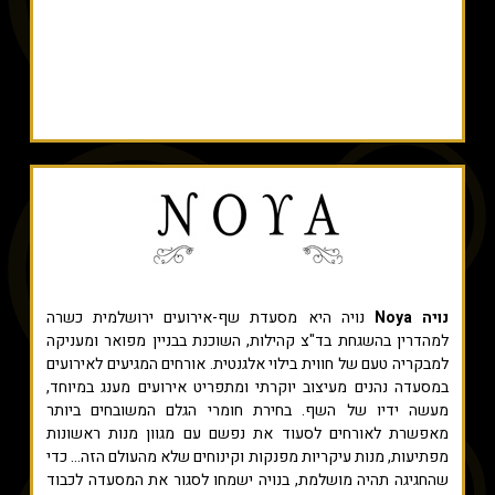
נויה Noya
נויה היא מסעדת שף-אירועים ירושלמית כשרה
למהדרין בהשגחת בד"צ קהילות, השוכנת בבניין מפואר ומעניקה
למבקריה טעם של חווית בילוי אלגנטית. אורחים המגיעים לאירועים
במסעדה נהנים מעיצוב יוקרתי ומתפריט אירועים מענג במיוחד,
מעשה ידיו של השף. בחירת חומרי הגלם המשובחים ביותר
מאפשרת לאורחים לסעוד את נפשם עם מגוון מנות ראשונות
מפתיעות, מנות עיקריות מפנקות וקינוחים שלא מהעולם הזה... כדי
שהחגיגה תהיה מושלמת, בנויה ישמחו לסגור את המסעדה לכבוד