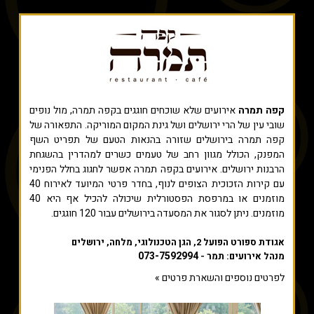
קפה תמרה
אירועים שלא שוכחים חוגגים בקפה תמרה, מול נופים
שובי עין של הרי ירושלים ושל גינת המקום המוריקה. התפאורה של
קפה תמרה בירושלים שזורה בהנאות הטעם של תפריט השף
המפנק, הכולל מגוון רחב של טעמים כשרים למהדרין בהשגחת
הרבנות ירושלים. אירועים בקפה תמרה אפשר לחגוג בחלל הפנימי
עם קירות הזכוכית הצופים לנוף, בחדר פרטי המיועד לאירוח 40
מוזמנים או במרפסת הפסטורלית שיכולה להכיל אף היא 40
מוזמנים. ניתן לסגור את המסעדה בירושלים עבור 120 חוגגים.
אגודת ספורט הפועל 2, הגן הטכנולוגי, מלחה, ירושלים
073-7592994
מנהל אירועים: תמר -
לפרטים נוספים והשארת פרטים »