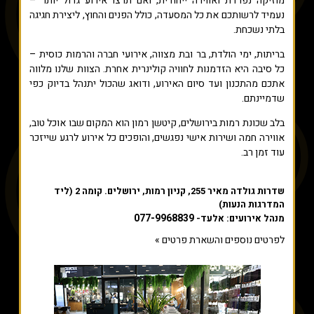
מוזיקה נפרדת ואווירה ייחודית, ואם תרצו אירוע גדול יותר –
נעמיד לרשותכם את כל המסעדה, כולל הפנים והחוץ, ליצירת חגיגה
בלתי נשכחת.
בריתות, ימי הולדת, בר ובת מצווה, אירועי חברה והרמות כוסית –
כל סיבה היא הזדמנות לחוויה קולינרית אחרת. הצוות שלנו מלווה
אתכם מהתכנון ועד סיום האירוע, ודואג שהכול יתנהל בדיוק כפי
שדמיינתם.
בלב שכונת רמות בירושלים, קיטשן רמון הוא המקום שבו אוכל טוב,
אווירה חמה ושירות אישי נפגשים, והופכים כל אירוע לרגע שייזכר
עוד זמן רב.
שדרות גולדה מאיר 255, קניון רמות, ירושלים. קומה 2 (ליד
המדרגות הנעות)
077-9968839
מנהל אירועים: אלעד-
לפרטים נוספים והשארת פרטים »