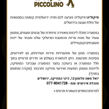
פיקולינו
פיקולינו מציעה לכם חוויה ירושלמית קסומה בסמטאות
של נחלת שבעה בירושלים.
במסעדה תוכלו ליהנות מאווירה מיוחדת של צבעים וטעמים, ממגוון
עשיר של מנות טריות מהמטבח האיטלקי שלנו ומבחר של יינות
משובחים וקוקטיילים.
במסעדה מגוון של אפשרויות אירוח ושירותים, גם לאירועים,
מסיבות ופגישות. ניתן להתארח בשולחן או חדרים פרטיים בתוך
חלל המסעדה או בישיבה בחצר המסעדה שבכיכר המוסיקה,
וליהנות ממגוון הופעות ואירועי מוזיקה ותרבות. (מקורה ומחומם
בחורף).
יואל משה סלומון 12, כיכר המוזיקה, ירושלים
077-8041728
מנהלת אירועים: ענת -
לפרטים נוספים והשארת פרטים »