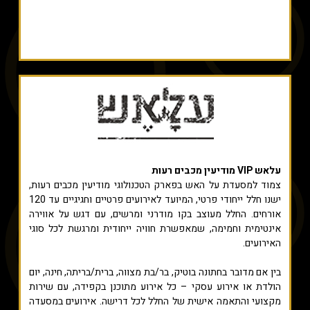
עלאש VIP מודיעין מכבים רעות
צמוד למסעדת על האש בפארק הטכנולוגי מודיעין מכבים רעות,
ישנו חלל ייחודי פרטי, המיועד לאירועים פרטיים וחגיגיים עד 120
אורחים. החלל מעוצב בקו מודרני ומרשים, עם דגש על אווירה
אינטימית וחמימה, שמאפשרת חוויה ייחודית ומרגשת לכל סוגי
האירועים.
בין אם מדובר בחתונה בוטיק, בר/בת מצווה, ברית/בריתה, חינה, יום
הולדת או אירוע עסקי – כל אירוע מתוכנן בקפידה, עם שירות
מקצועי והתאמה אישית של החלל לכל דרישה. אירועים במסעדה