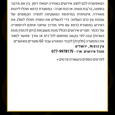
המאפשרת לכם לחגוג אירועים באווירה יוצאת דופן. בין אם מדובר
בחתונה, בר/בת מצווה או כנס חברה - במסעדת כרמא תוכלו ליהנות
מאווירה אינטימית במרפסת המשקיפה לנופיה הקסומים של
שכונת עין כרם השלווה. כדי להשלים את החוויה תוכלו לשלב את
האירוע במסעדת כרמא עם סיור מודרך שיחבר אתכם להיסטוריה
של הכפר. תפריט אירועים הכולל מנות משובחות (ניתן להזמין מנות
כשרות) נבנה לפי בקשה ומותאם לכל כיס או צורך. אפשר לסגור
את המסעדה (חלקית) לכבוד המאורע עבור 60 סועדים מאושרים.
עין כרם 74, ירושלים
077-9978175
מנהל אירועים: ארז -
לפרטים נוספים והשארת פרטים »