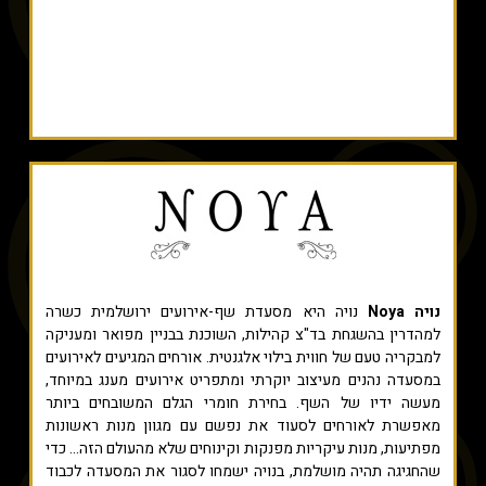
נויה Noya
נויה היא מסעדת שף-אירועים ירושלמית כשרה
למהדרין בהשגחת בד"צ קהילות, השוכנת בבניין מפואר ומעניקה
למבקריה טעם של חווית בילוי אלגנטית. אורחים המגיעים לאירועים
במסעדה נהנים מעיצוב יוקרתי ומתפריט אירועים מענג במיוחד,
מעשה ידיו של השף. בחירת חומרי הגלם המשובחים ביותר
מאפשרת לאורחים לסעוד את נפשם עם מגוון מנות ראשונות
מפתיעות, מנות עיקריות מפנקות וקינוחים שלא מהעולם הזה... כדי
שהחגיגה תהיה מושלמת, בנויה ישמחו לסגור את המסעדה לכבוד