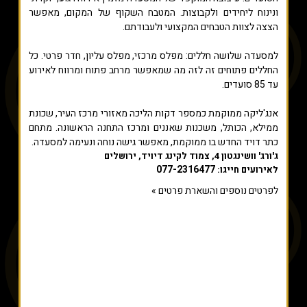
ונינוח ליחידים ולקבוצות. המטבח השקוף של המקום, מאפשר
הצצה לצוות הטבחים המקצועי ולעבודתם.
למסעדה שלושה חללים: מפלס מרכזי, מפלס עליון, חדר פרטי. כל
החללים פתוחים זה לזה מה שמאפשר מרחב פתוח ומרווח לאירוע
עד 85 סועדים.
אנג'ליקה ממוקמת כמספר דקות הליכה מאזורי מרכז העיר, שכונת
ממילא, הכותל, משכנות שאננים ומרכז התחנה הראשונה. מתחם
כתר דויד החדש בו ממוקמת, מאפשר גישה נוחה ונעימה למסעדה.
ג'ורג' וושינגטון 4, צמוד לקינג דיויד, ירושלים
077-2316477
לאירועים חייגו:
לפרטים נוספים והשארת פרטים »