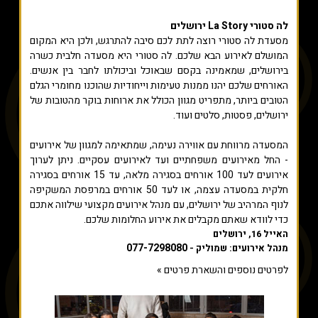
לה סטורי La Story ירושלים
מסעדת לה סטורי רוצה לתת לכם סיבה להתרגש, ולכן היא המקום
המושלם לאירוע הבא שלכם. לה סטורי היא מסעדה חלבית כשרה
בירושלים, שמאמינה בקסם שבאוכל וביכולתו לחבר בין אנשים.
האורחים שלכם יהנו ממנות טעימות וייחודיות שהוכנו מחומרי הגלם
הטובים ביותר, מתפריט מגוון הכולל את ארוחות בוקר מהטובות של
ירושלים, פסטות, סלטים ועוד.
המסעדה מרווחת עם אווירה נעימה, שמתאימה למגוון של אירועים
- החל מאירועים משפחתיים ועד לאירועים עסקיים. ניתן לערוך
אירועים לעד 100 אורחים בסגירה מלאה, עד 15 אורחים בסגירה
חלקית במסעדה עצמה, או לעד 50 אורחים במרפסת המשקיפה
לנוף המרהיב של ירושלים, עם מנהל אירועים מקצועי שילווה אתכם
כדי לוודא שאתם מקבלים את אירוע החלומות שלכם.
האייל 16, ירושלים
077-7298080
מנהל אירועים: שמוליק -
לפרטים נוספים והשארת פרטים »