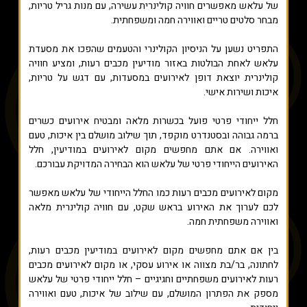
של עלאש מאפשרים חוויה קולינרית עשירה, עם מנות גריל טריות,
מבחר סלטים טריים ואווירה חמה ומשפחתית.
התפריט נשען על הניסיון הקולינרי והטעמים שהפכו את מסעדת
עלאש לאחת הבולטות באזור מודיעין מכבים רעות, ומציע חוויה
קולינרית יוצאת דופן לאירועים במסעדות, עם דגש על טריות,
איכות ושירות אישי.
חלל ייחודי פרטי פועל בכשרות מלאה ומבטיח אירועים כשרים
ברמה גבוהה ובסטנדרט מוקפד, תוך שילוב מושלם בין איכות, טעם
ואווירה. אם אתם מחפשים מקום לאירועים במודיעין, חלל
האירועים הייחודי פרטי של עלאש הוא הבחירה המדויקת עבורכם.
מקום לאירועים מכבים רעות כמו החלל הייחודי של עלאש מאפשר
לכם לערוך את האירוע בראש שקט, עם חוויה קולינרית מלאה
ואווירה משפחתית חמה.
בין אם אתם מחפשים מקום לאירועים במודיעין מכבים רעות,
לחתונה, בר/בת מצווה או אירוע עסקי, או מקום לאירועים מכבים
רעות לאירועים משפחתיים וחגיגיים – חלל ייחודי פרטי של עלאש
מספק את הפתרון המושלם, עם שילוב של איכות, טעם ואווירה