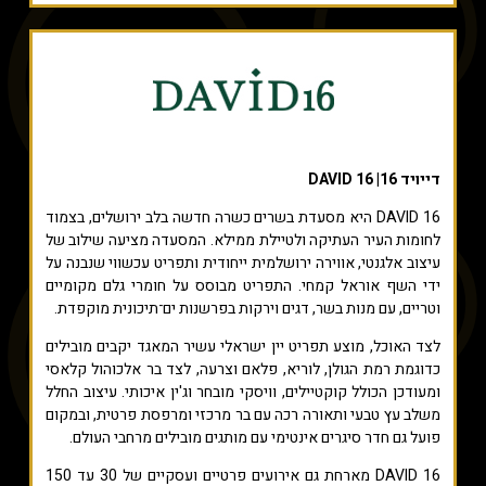
דייויד 16| DAVID 16
DAVID 16 היא מסעדת בשרים כשרה חדשה בלב ירושלים, בצמוד
לחומות העיר העתיקה ולטיילת ממילא. המסעדה מציעה שילוב של
עיצוב אלגנטי, אווירה ירושלמית ייחודית ותפריט עכשווי שנבנה על
ידי השף אוראל קמחי. התפריט מבוסס על חומרי גלם מקומיים
וטריים, עם מנות בשר, דגים וירקות בפרשנות ים־תיכונית מוקפדת.
לצד האוכל, מוצע תפריט יין ישראלי עשיר המאגד יקבים מובילים
כדוגמת רמת הגולן, לוריא, פלאם וצרעה, לצד בר אלכוהול קלאסי
ומעודכן הכולל קוקטיילים, וויסקי מובחר וג'ין איכותי. עיצוב החלל
משלב עץ טבעי ותאורה רכה עם בר מרכזי ומרפסת פרטית, ובמקום
פועל גם חדר סיגרים אינטימי עם מותגים מובילים מרחבי העולם.
DAVID 16 מארחת גם אירועים פרטיים ועסקיים של 30 עד 150