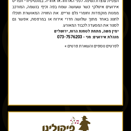
תצפית עוצרת נשימה לפני הארוחה או אחריה. במונטיפיורי תפריט
אירועים איטלקי כשר שעושה שמח בפה וכיף בנשמה, המורכב
ממנות מוקפדות וחומרי גלם טריים. את החוויה המאושרת תוכלו
לחגוג באחד מתוך שלושה חדרי אירוח או במרפסת, אפשר גם
לסגור את המסעדה לכבוד המאורע.
ימין משה, מתחת לטחנת הרוח, ירושלים
073-7576203
מנהלת אירועים: חני -
לפרטים נוספים והשארת פרטים »