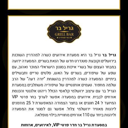
גריל בר
גריל בר היא מסעדת אירועים כשרה למהדרין השוכנת
בירושלים וקובעת סטנדרט חדש של הנאת בשרים. המסעדה ידועה
במבחר העצום של בשרי איכות בסגנון הישראלי המוכר ואהוב, עם
שפע של שיפודים, בשרים על האש, סלטים טריים ותבשילים
ביתיים. המסעדה כשרה למהדרין בהשגחת "יורה דעה" של הרב
שלמה מחפוד. טעמים אותנטיים של שיפודיה משתלבים במסעדת
הגריל בר עם עיצוב ירושלמי קלאסי הכולל ריהוט אלגנטי והכנסת
אורחים לבבית. אירועים במסעדה אפשר לערוך בחר פרטי VIP
המיועד ל 24 חוגגים או בחצר הצמודה המאפשרת ל 25 מוזמנים
ליהנות מאוויר ירושלמי צלול. אפשר גם לסגור את המסעדה
וליהנות ביחד עם 110 אורחים מחוויית בילוי מופלאה.
במסעדת גריל בר חדר פרטי VIP, לאירועים, ארוחות