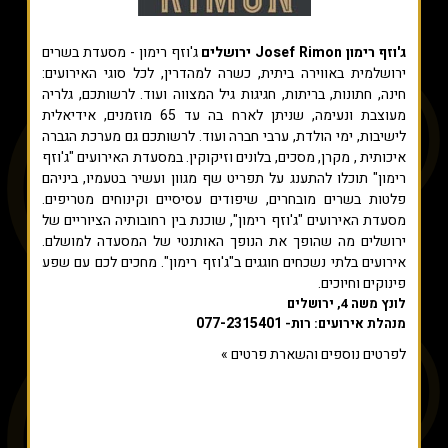
ג'וזף רימון Josef Rimon ירושלים
ג'וזף רימון - מסעדת בשרים
ירושלמית באווירה ביתית, כשרה למהדרין, לכל סוגי האירועים:
חינה, חתונות, בריתות, חגיגות גיל המצווה ועוד. לרשותכם, גלריה
מעוצבת ונעימה, שניתן לארח בה עד 65 מוזמנים, אידיאלית
לישיבות, ימי הולדת, ערבי חברה ועוד. לרשותכם גם מערכת הגברה
איכותית , מקרן, מסכים, בלונים וזיקוקין. במסעדת האירועים "ג'וזף
רימון" תוכלו להתענג על תפריט שף מגוון ועשיר בטעמיו, ביניהם
פלטות בשרים מובחרים, שיפודים עסיסיים וקינוחים מטריפים.
מסעדת האירועים "ג'וזף רימון", שוכנת בין רחובותיה הציוריים של
ירושלים מה שהופך את הנופך האותנטי של המסעדה למושלם.
אירועים בלתי נשכחים חוגגים ב"ג'וזף רימון". מחכים לכם עם שפע
פינוקים וחיוכים.
לונץ משה 4, ירושלים
077-2315401
מנהלת אירועים: רות-
לפרטים נוספים והשארת פרטים »