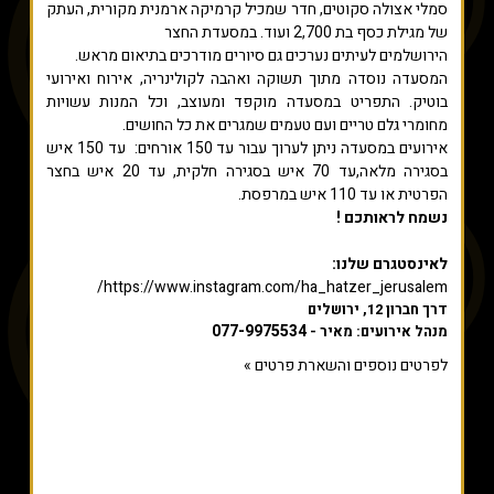
סמלי אצולה סקוטים, חדר שמכיל קרמיקה ארמנית מקורית, העתק
של מגילת כסף בת 2,700 ועוד. במסעדת החצר
הירושלמים לעיתים נערכים גם סיורים מודרכים בתיאום מראש.
המסעדה נוסדה מתוך תשוקה ואהבה לקולינריה, אירוח ואירועי
בוטיק. התפריט במסעדה מוקפד ומעוצב, וכל המנות עשויות
מחומרי גלם טריים ועם טעמים שמגרים את כל החושים.
אירועים במסעדה ניתן לערוך עבור עד 150 אורחים: עד 150 איש
בסגירה מלאה,עד 70 איש בסגירה חלקית, עד 20 איש בחצר
הפרטית או עד 110 איש במרפסת.
נשמח לראותכם !
לאינסטגרם שלנו:
https://www.instagram.com/ha_hatzer_jerusalem/
דרך חברון 12, ירושלים
077-9975534
מנהל אירועים: מאיר -
לפרטים נוספים והשארת פרטים »