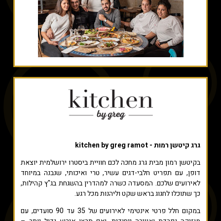
גרג קיטשן רמות - kitchen by greg ramot
בקיטשן רמון מבית גרג מחכה לכם חוויית ביסטרו ירושלמית יוצאת
דופן, עם תפריט חלבי-דגים עשיר, טרי ואיכותי, שנבנה במיוחד
לאירועים שלכם. המסעדה כשרה למהדרין בהשגחת בג"ץ קהילות,
כך שתוכלו לחגוג בראש שקט וליהנות מכל רגע.
במקום חלל פרטי אינטימי לאירועים של 35 עד 90 סועדים, עם