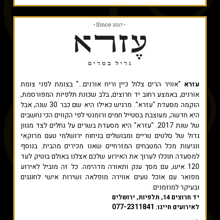
עזרא
"אוויר הרים צלול כיין וריח אורנים..." בצומת לפני צומת
אורנים, באמצע רחוב יד חרוצים, בלב שכונת תלפיות המפורסמת,
הוקמה מסעדת "עזרא". מרגיש כאילו היא שם כבר 30 שנה, אבל
היא חדשה, מעוצבת בסטייל חמים ורומנטי לפי הקווים הכי נחשבים
של שנת 2017. "עזרא" היא מסעדת בשרים על גחלים לצד מגוון
גדול של סלטים טריים ומבושלים בניחוח ירושלמי טעם מרוקאי
ונגיעות מכל המטבחים המזרחיים שאנו מכירים מהבית.​ בנוסף
למסעדה תוכלו לערוך את האירוע שלכם אצלנו באולם בוטיק לעד
120 איש, עם מסך ענק ותאורה מדהימה. כל זה מוביל לאירוע
מפואר עם אוכל טעים אווירה מופלאה ושירות אישי לחוגגים
ובעיקר למוזמנים.
יד חרוצים 14, תלפיות, ירושלים
077-2311841
לאירועים חייגו: