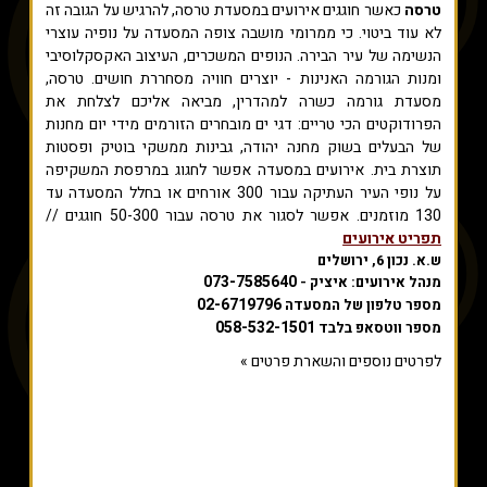
טרסה
כאשר חוגגים אירועים במסעדת טרסה, להרגיש על הגובה זה
לא עוד ביטוי. כי ממרומי מושבה צופה המסעדה על נופיה עוצרי
הנשימה של עיר הבירה. הנופים המשכרים, העיצוב האקסקלוסיבי
ומנות הגורמה האנינות - יוצרים חוויה מסחררת חושים. טרסה,
מסעדת גורמה כשרה למהדרין, מביאה אליכם לצלחת את
הפרודוקטים הכי טריים: דגי ים מובחרים הזורמים מידי יום מחנות
של הבעלים בשוק מחנה יהודה, גבינות ממשקי בוטיק ופסטות
תוצרת בית. אירועים במסעדה אפשר לחגוג במרפסת המשקיפה
על נופי העיר העתיקה עבור 300 אורחים או בחלל המסעדה עד
130 מוזמנים. אפשר לסגור את טרסה עבור 50-300 חוגגים //
תפריט אירועים
ש.א. נכון 6, ירושלים
073-7585640
מנהל אירועים: איציק -
02-6719796
מספר טלפון של המסעדה
058-532-1501
מספר ווטסאפ בלבד
לפרטים נוספים והשארת פרטים »