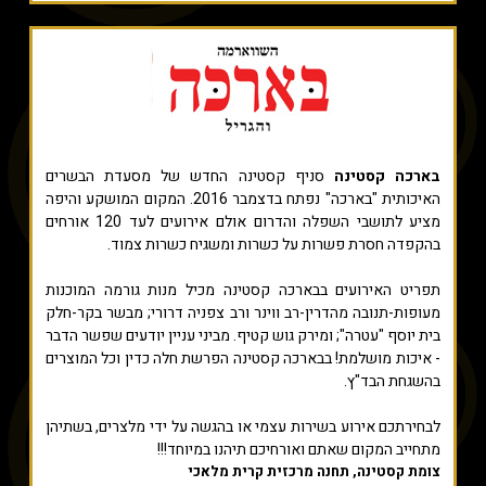
בארכה קסטינה
סניף קסטינה החדש של מסעדת הבשרים
האיכותית "בארכה" נפתח בדצמבר 2016. המקום המושקע והיפה
מציע לתושבי השפלה והדרום אולם אירועים לעד 120 אורחים
בהקפדה חסרת פשרות על כשרות ומשגיח כשרות צמוד.
תפריט האירועים בבארכה קסטינה מכיל מנות גורמה המוכנות
מעופות-תנובה מהדרין-רב ווינר ורב צפניה דרורי; מבשר בקר-חלק
בית יוסף "עטרה"; ומירק גוש קטיף. מביני עניין יודעים שפשר הדבר
- איכות מושלמת! בבארכה קסטינה הפרשת חלה כדין וכל המוצרים
בהשגחת הבד"ץ.
לבחירתכם אירוע בשירות עצמי או בהגשה על ידי מלצרים, בשתיהן
מתחייב המקום שאתם ואורחיכם תיהנו במיוחד!!!
צומת קסטינה, תחנה מרכזית קרית מלאכי