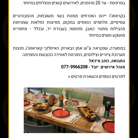
במרפסת - עד 20 מוזמנים, לאירועים קטנים מוצלחים במיוחד.
בקראווג'ו ייהנו האורחים ממנות בשר משובחות, מהמבורגרים
עסיסיים, מלחמים הנאפים במקום, מפיצות נפלאות שמגיחות
מהבילות מתנור האבן, מפסטה בעבודת יד, ובכלל - מתפריט
מושקע וטעים במיוחד.
במסעדה, שנקראה ע"ש אמן הבארוק האיטלקי קאראווג'ו, מוצגת
תערוכת ציורים וצילומים, התורמת לאווירה הכובשת והחמימה.
התבואה, כוכב מיכאל
077-9966208
מנהל אירועים: יובל -
לפרטים נוספים והשארת פרטים »