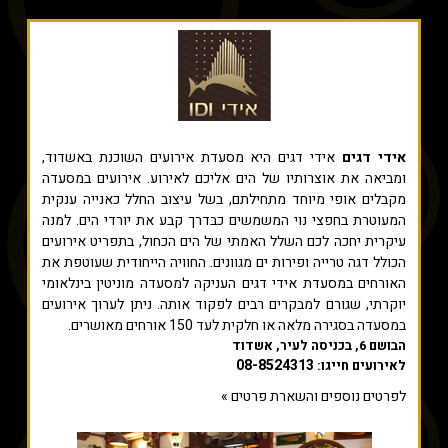
אידי דגים
אידי דגים היא מסעדת אירועים השוכנת באשדוד,
ומביאה את אוצרותיו של הים אליכם לאירוע. אירועים במסעדה
מקבלים אופי מיוחד מתחילתם, בשל עיצוב החלל כאנייה ענקית
המעוטרת בחפצי נוי המשמשים כבדרך קבע את יורדי הים. למנה
עיקרית יחכה לכם השלל האמתי של הים הכחול, בתפריט אירועים
הכולל דגה טרייה ופירות ים מגוונים. החוויה הייחודית שעוטפת את
האורחים במסעדת אידי דגים העניקה למסעדה מוניטין בינלאומי
יוקרתי, שגורם למבקרים רבים לפקוד אותה. ניתן לערוך אירועים
במסעדה בסגירה מלאה או חלקית לעד 150 אורחים מאושרים.
הבושם 6, בכניסה לעיר, אשדוד
08-8524313
לאירועים חייגו:
לפרטים נוספים והשארת פרטים »