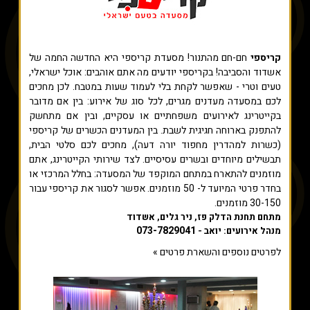
קריספי
חם-חם מהתנור! מסעדת קריספי היא החדשה החמה של
אשדוד והסביבה! בקריספי יודעים מה אתם אוהבים: אוכל ישראלי,
טעים וטרי - שאפשר לקחת בלי לעמוד שעות במטבח. לכן מחכים
לכם במסעדה מעדנים מגרים, לכל סוג של אירוע: בין אם מדובר
בקייטרינג לאירועים משפחתיים או עסקיים, ובין אם מתחשק
להתפנק בארוחה חגיגית לשבת. בין המעדנים הכשרים של קריספי
(כשרות למהדרין מחפוד יורה דעה), מחכים לכם סלטי הבית,
תבשילים מיוחדים ובשרים עסיסיים. לצד שירותי הקייטרינג, אתם
מוזמנים להתארח במתחם המוקפד של המסעדה: בחלל המרכזי או
בחדר פרטי המיועד ל- 50 מוזמנים. אפשר לסגור את קריספי עבור
30-150 מוזמנים.
מתחם תחנת הדלק פז, ניר גלים, אשדוד
073-7829041
מנהל אירועים: יואב -
לפרטים נוספים והשארת פרטים »