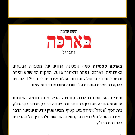
בארכה קסטינה
סניף קסטינה החדש של מסעדת הבשרים
האיכותית "בארכה" נפתח בדצמבר 2016. המקום המושקע והיפה
מציע לתושבי השפלה והדרום אולם אירועים לעד 120 אורחים
בהקפדה חסרת פשרות על כשרות ומשגיח כשרות צמוד.
תפריט האירועים בבארכה קסטינה מכיל מנות גורמה המוכנות
מעופות-תנובה מהדרין-רב ווינר ורב צפניה דרורי; מבשר בקר-חלק
בית יוסף "עטרה"; ומירק גוש קטיף. מביני עניין יודעים שפשר הדבר
- איכות מושלמת! בבארכה קסטינה הפרשת חלה כדין וכל המוצרים
בהשגחת הבד"ץ.