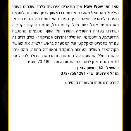
פאו וואו Pow Wow
איך מתארים אירועים בלתי נשכחים בשתי
מילים? פאו וואו! מסעדת אירועים בראשון לציון, שמכינה לחוגגים
חוויה קולינארית יוצאת דופן: תפריט האירועים של מסעדת פאו
וואו מפגיש אוכל רחוב מכל קצוות תבל, מנות שלוקטו בקפידה
ושודרגו בעזרת ההשראה השורה על השף. מטעמים מהמטבח
הירושלמי, הווייטנאמי, האיטלקי והדרום אמריקאי - כולם דרים זה
עם זה בתפריט האקלקטי של המסעדה בראשון לציון. את העושר
הקולינארי משלים העיצוב המוקפד והאווירה החמה, מהם ניתן
ליהנות בחלל המושקע של המסעדה ובמרפסת היכולה להכיל עד
70 מוזמנים. ניתן לסגור את המסעדה עבור 70-180 חוגגים.
רוטשילד 62, ראשון לציון
073-7584291
מנהל אירועים: שי -
לפרטים נוספים והשארת פרטים »