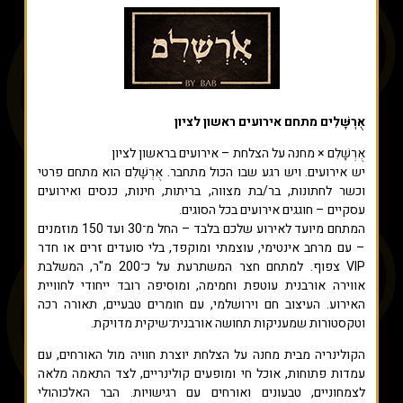
אֻרְשָּׁלִים מתחם אירועים ראשון לציון
אֻרְשָׁלִם × מחנה על הצלחת – אירועים בראשון לציון
יש אירועים. ויש רגע שבו הכול מתחבר. אֻרְשָׁלִם הוא מתחם פרטי
וכשר לחתונות, בר/בת מצווה, בריתות, חינות, כנסים ואירועים
עסקיים – חוגגים אירועים בכל הסוגים.
המתחם מיועד לאירוע שלכם בלבד – החל מ־30 ועד 150 מוזמנים
– עם מרחב אינטימי, עוצמתי ומוקפד, בלי סועדים זרים או חדר
VIP צפוף. למתחם חצר המשתרעת על כ־200 מ"ר, המשלבת
אווירה אורבנית עוטפת וחמימה, ומוסיפה רובד ייחודי לחוויית
האירוע. העיצוב חם וירושלמי, עם חומרים טבעיים, תאורה רכה
וטקסטורות שמעניקות תחושה אורבנית־שיקית מדויקת.
הקולינריה מבית מחנה על הצלחת יוצרת חוויה מול האורחים, עם
עמדות פתוחות, אוכל חי ומופעים קולינריים, לצד התאמה מלאה
לצמחוניים, טבעונים ואורחים עם רגישויות. הבר האלכוהולי