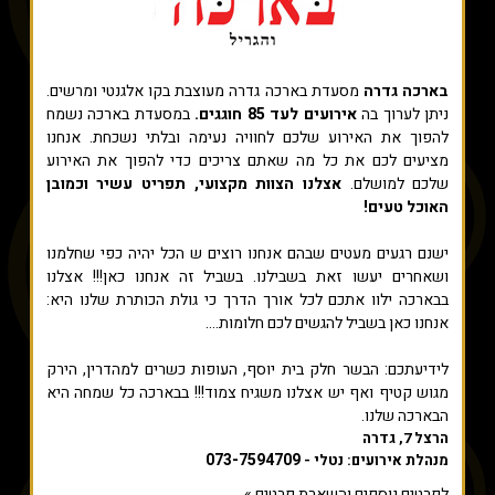
בארכה גדרה
מסעדת בארכה גדרה מעוצבת בקו אלגנטי ומרשים.
ניתן לערוך בה
אירועים לעד 85 חוגגים.
במסעדת בארכה נשמח
להפוך את האירוע שלכם לחוויה נעימה ובלתי נשכחת. אנחנו
מציעים לכם את כל מה שאתם צריכים כדי להפוך את האירוע
שלכם למושלם.
אצלנו הצוות מקצועי, תפריט עשיר וכמובן
האוכל טעים!
ישנם רגעים מעטים שבהם אנחנו רוצים ש הכל יהיה כפי שחלמנו
ושאחרים יעשו זאת בשבילנו. בשביל זה אנחנו כאן!!! אצלנו
בבארכה ילוו אתכם לכל אורך הדרך כי גולת הכותרת שלנו היא:
אנחנו כאן בשביל להגשים לכם חלומות....
לידיעתכם: הבשר חלק בית יוסף, העופות כשרים למהדרין, הירק
מגוש קטיף ואף יש אצלנו משגיח צמוד!!! בבארכה כל שמחה היא
הבארכה שלנו.
הרצל 7, גדרה
073-7594709
מנהלת אירועים: נטלי -
לפרטים נוספים והשארת פרטים »