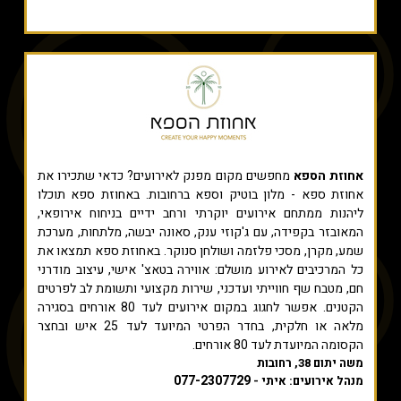
אחוזת הספא
מחפשים מקום מפנק לאירועים? כדאי שתכירו את
אחוזת ספא - מלון בוטיק וספא ברחובות. באחוזת ספא תוכלו
ליהנות ממתחם אירועים יוקרתי ורחב ידיים בניחוח אירופאי,
המאובזר בקפידה, עם ג'קוזי ענק, סאונה יבשה, מלתחות, מערכת
שמע, מקרן, מסכי פלזמה ושולחן סנוקר. באחוזת ספא תמצאו את
כל המרכיבים לאירוע מושלם: אווירה בטאצ' אישי, עיצוב מודרני
חם, מטבח שף חווייתי ועדכני, שירות מקצועי ותשומת לב לפרטים
הקטנים. אפשר לחגוג במקום אירועים לעד 80 אורחים בסגירה
מלאה או חלקית, בחדר הפרטי המיועד לעד 25 איש ובחצר
הקסומה המיועדת לעד 80 אורחים.
משה יתום 38, רחובות
077-2307729
מנהל אירועים: איתי -