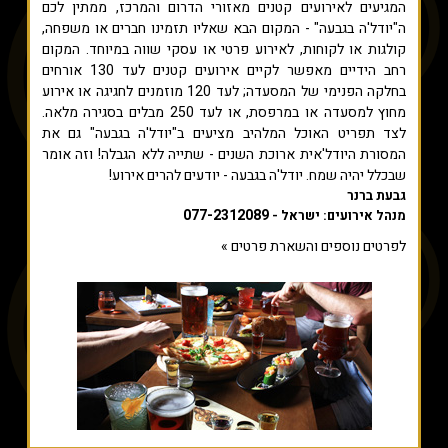
המגיעים לאירועים קטנים מאזורי הדרום והמרכז, ממתין לכם
ה"יודל'ה בגבעה" - המקום הבא שאליו תזמינו חברים או משפחה,
קולגות או לקוחות, לאירוע פרטי או עסקי שווה במיוחד. המקום
רחב הידיים מאפשר לקיים אירועים קטנים לעד 130 אורחים
בחלקה הפנימי של המסעדה; לעד 120 מוזמנים לחגיגה או אירוע
מחוץ למסעדה או במרפסת, או לעד 250 מבלים בסגירה מלאה.
לצד תפריט האוכל המלהיב מציעים ב"יודל'ה בגבעה" גם את
המסורת היודל'אית ארוכת השנים - שתייה ללא הגבלה! וזה אומר
שבכלל יהיה שמח. יודל'ה בגבעה - יודעים להרים אירוע!
גבעת ברנר
077-2312089
מנהל אירועים: ישראל -
לפרטים נוספים והשארת פרטים »