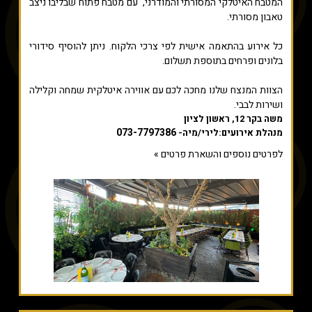
המטבח האיטלקי המסורתי והמודרני, עם מטבח פתוח שבליבו ניצב
טאבון מסורתי.
כל אירוע בהתאמה אישית לפי צרכי הלקוח. ניתן להוסיף סידורי
בלונים ופרחים בתוספת תשלום.
הצוות המנצח שלנו מחכה לכם עם אווירה איטלקית שמחה וקלילה
ושירות לבבי.
משה בקר 12, ראשון לציון
073-7797386
מנהלת אירועים:לירי/מיה-
לפרטים נוספים והשארת פרטים »