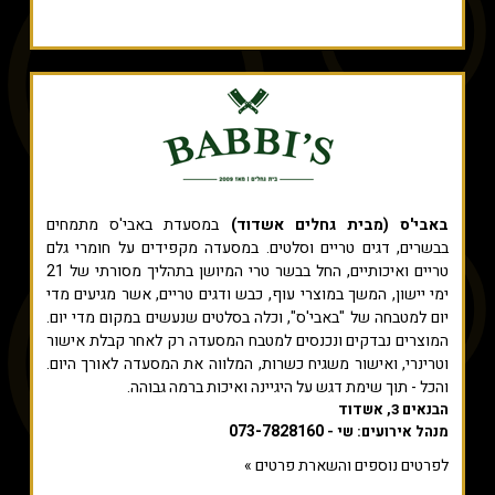
באבי'ס (מבית גחלים אשדוד)
במסעדת באבי'ס מתמחים
בבשרים, דגים טריים וסלטים. במסעדה מקפידים על חומרי גלם
טריים ואיכותיים, החל בבשר טרי המיושן בתהליך מסורתי של 21
ימי יישון, המשך במוצרי עוף, כבש ודגים טריים, אשר מגיעים מדי
יום למטבחה של "באבי'ס", וכלה בסלטים שנעשים במקום מדי יום.
המוצרים נבדקים ונכנסים למטבח המסעדה רק לאחר קבלת אישור
וטרינרי, ואישור משגיח כשרות, המלווה את המסעדה לאורך היום.
והכל - תוך שימת דגש על היגיינה ואיכות ברמה גבוהה.
הבנאים 3, אשדוד
073-7828160
מנהל אירועים: שי -
לפרטים נוספים והשארת פרטים »