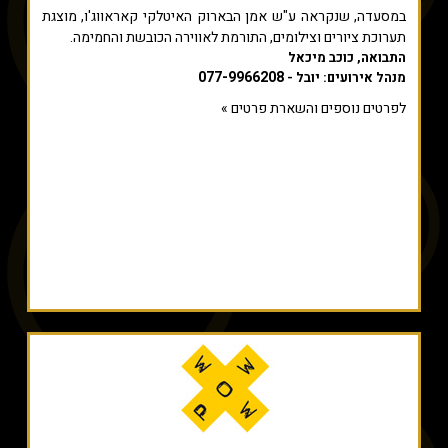
במסעדה, שנקראה ע"ש אמן הבארוק האיטלקי קאראווג'ו, מוצגת
תערוכת ציורים וצילומים, התורמת לאווירה הכובשת והחמימה.
התבואה, כוכב מיכאל
077-9966208
מנהל אירועים: יובל -
לפרטים נוספים והשארת פרטים »