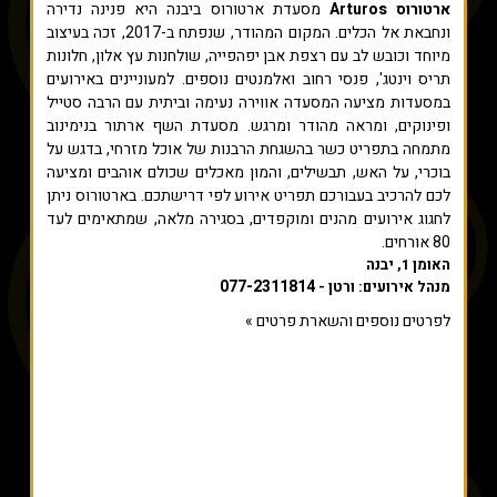
ארטורוס Arturos
מסעדת ארטורוס ביבנה היא פנינה נדירה
ונחבאת אל הכלים. המקום המהודר, שנפתח ב-2017, זכה בעיצוב
מיוחד וכובש לב עם רצפת אבן יפהפייה, שולחנות עץ אלון, חלונות
תריס וינטג', פנסי רחוב ואלמנטים נוספים. למעוניינים באירועים
במסעדות מציעה המסעדה אווירה נעימה וביתית עם הרבה סטייל
ופינוקים, ומראה מהודר ומרגש. מסעדת השף ארתור בנימינוב
מתמחה בתפריט כשר בהשגחת הרבנות של אוכל מזרחי, בדגש על
בוכרי, על האש, תבשילים, והמון מאכלים שכולם אוהבים ומציעה
לכם להרכיב בעבורכם תפריט אירוע לפי דרישתכם. בארטורוס ניתן
לחגוג אירועים מהנים ומוקפדים, בסגירה מלאה, שמתאימים לעד
80 אורחים.
האומן 1, יבנה
077-2311814
מנהל אירועים: ורטן -
לפרטים נוספים והשארת פרטים »