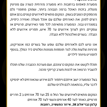
מסעדת פאפוס ברחובות היא מסעדה מזרחית כשרה עם מוניטין
מוצלח, בזכות האוכל ברמה הגבוהה ביותר, שמוכן מחומרי גלם
מהספקים הטובים בשוק. המקום מתאים לאירועים קטנים בהם אתם
רוצים לפנק את האורחים שלכם עם אוכל מעולה ואווירה כיפית,
בסטנדרט גבוה. המסעדה מתאימה לכל סוגי האירועים, פרטיים או
עסקיים. ניתן לערוך אירועים עד 70 איש, תפריט אירועים ללא
הגבלה : בשרים ואלכוהול ללא הגבלה.
אנו נגיש לכם ולאורחים שלכם שפע של בשרים כמו אנטריקוט,
פרגיות וצלעות טלה לצד תוספות מגוונות וסלטים כיד המלך, בנוסף
לתפריט מיוחד לילדים.
תוכלו לקשט את המקום כרצונכם, ועם מערכת ההגברה שלנו תוכלו
להעביר הרצאה או להנות מערב קריוקי מהנה.
בעל המסעדה ישב איתכם ויתפור לכם אירוע שהאורחים לא יפסיקו
לדבר עליו, בהתאמה לכם ולכיס שלכם.
המקום מתאים לאירועים של החל מ 25 ועד 70 אורחים ב 2 חדרים
פרטיים, האחד לעד 40 אורחים והשני לעד 70 אורחים.
קלמן גבריאלוב 38, איזור התעשיה, רחובות