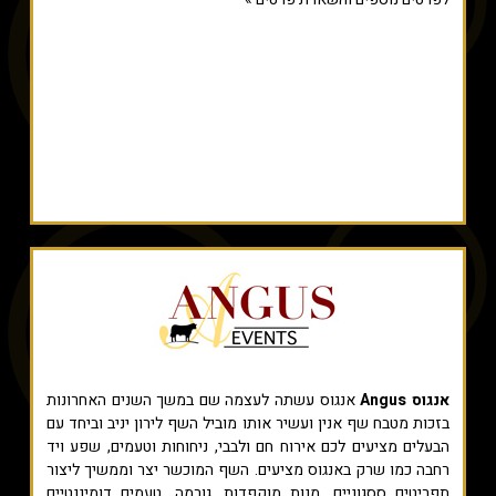
אנגוס Angus
אנגוס עשתה לעצמה שם במשך השנים האחרונות
בזכות מטבח שף אנין ועשיר אותו מוביל השף לירון יניב וביחד עם
הבעלים מציעים לכם אירוח חם ולבבי, ניחוחות וטעמים, שפע ויד
רחבה כמו שרק באנגוס מציעים. השף המוכשר יצר וממשיך ליצור
תפריטים ססגוניים, מנות מוקפדות, גורמה, טעמים דומיננטיים