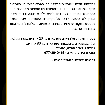
בסגנונות שונים, שמתאימים לכל אחד: המבורגר אסאדו, המבורגר
חריף, המבורגר טבעוני ועוד, שמגיעים עם תוספות מפתיעות מעל
ההמבורגר ותוספות בצד כמו צ'יפס, צ'יפס בטטה וכדורי פירה.
ועדיין לא התחלנו לדבר על הקינוחים המטורפים שלנו שחבל
לפספס. במקום יש אווירה שמחה וצבעונית, מושלמת לחגוג ולהנות
עם חברים או משפחה.
בסגירה חלקית של המקום ניתן לארח עד 20 אורחים. בסגירה מלאה
של המקום או בישיבה בחוץ, ניתן לארח עד 80 אורחים.
המדע 6, פארק המדע, רחובות
077-8040415
מנהלת אירועים: אלה -
לפרטים נוספים והשארת פרטים »