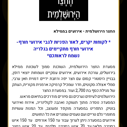
החצר הירושלמית - אירועים בממילא
* לקוחות יקרים, לאור הפניות לגבי אירועי חורף-
אירועי חורף מתקיימים בגלריה
נשמח לראותכם*
מסעדת החצר הירושלמית, השוכנת סמוך לשכונת ממילא
בירושלים, עורכת אירועים, אירועים עסקיים ושמחות יוצאי דופן,
בבניין היסטורי קסום עם חצר יפה ורחבת ידיים דמוית חאן ערבי,
סמלי אצולה סקוטים, חדר שמכיל קרמיקה ארמנית מקורית, העתק
של מגילת כסף בת 2,700 ועוד. במסעדת החצר
הירושלמים לעיתים נערכים גם סיורים מודרכים בתיאום מראש.
המסעדה נוסדה מתוך תשוקה ואהבה לקולינריה, אירוח ואירועי
בוטיק. התפריט במסעדה מוקפד ומעוצב, וכל המנות עשויות
מחומרי גלם טריים ועם טעמים שמגרים את כל החושים.
אירועים במסעדה ניתן לערוך עבור עד 150 אורחים: עד 150 איש
בסגירה מלאה,עד 70 איש בסגירה חלקית, עד 20 איש בחצר