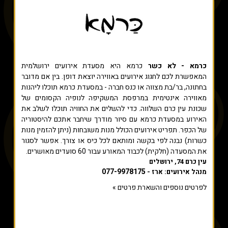
כרמא - לא כשר
כרמא היא מסעדת אירועים ירושלמית
המאפשרת לכם לחגוג אירועים באווירה יוצאת דופן. בין אם מדובר
בחתונה, בר/בת מצווה או כנס חברה - במסעדת כרמא תוכלו ליהנות
מאווירה אינטימית במרפסת המשקיפה לנופיה הקסומים של
שכונת עין כרם השלווה. כדי להשלים את החוויה תוכלו לשלב את
האירוע במסעדת כרמא עם סיור מודרך שיחבר אתכם להיסטוריה
של הכפר. תפריט אירועים הכולל מנות משובחות (ניתן להזמין מנות
כשרות) נבנה לפי בקשה ומותאם לכל כיס או צורך. אפשר לסגור
את המסעדה (חלקית) לכבוד המאורע עבור 60 סועדים מאושרים.
עין כרם 74, ירושלים
077-9978175
מנהל אירועים: ארז -
לפרטים נוספים והשארת פרטים »