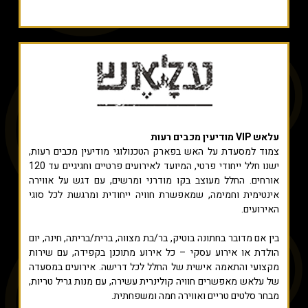
עלאש VIP מודיעין מכבים רעות
צמוד למסעדת על האש בפארק הטכנולוגי מודיעין מכבים רעות,
ישנו חלל ייחודי פרטי, המיועד לאירועים פרטיים וחגיגיים עד 120
אורחים. החלל מעוצב בקו מודרני ומרשים, עם דגש על אווירה
אינטימית וחמימה, שמאפשרת חוויה ייחודית ומרגשת לכל סוגי
האירועים.
בין אם מדובר בחתונה בוטיק, בר/בת מצווה, ברית/בריתה, חינה, יום
הולדת או אירוע עסקי – כל אירוע מתוכנן בקפידה, עם שירות
מקצועי והתאמה אישית של החלל לכל דרישה. אירועים במסעדה
של עלאש מאפשרים חוויה קולינרית עשירה, עם מנות גריל טריות,
מבחר סלטים טריים ואווירה חמה ומשפחתית.