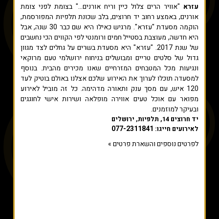
עזרא
"אוויר הרים צלול כיין וריח אורנים..." בצומת לפני צומת
אורנים, באמצע רחוב יד חרוצים, בלב שכונת תלפיות המפורסמת,
הוקמה מסעדת "עזרא". מרגיש כאילו היא שם כבר 30 שנה, אבל
היא חדשה, מעוצבת בסטייל חמים ורומנטי לפי הקווים הכי נחשבים
של שנת 2017. "עזרא" היא מסעדת בשרים על גחלים לצד מגוון
גדול של סלטים טריים ומבושלים בניחוח ירושלמי טעם מרוקאי
ונגיעות מכל המטבחים המזרחיים שאנו מכירים מהבית.​ בנוסף
למסעדה תוכלו לערוך את האירוע שלכם אצלנו באולם בוטיק לעד
120 איש, עם מסך ענק ותאורה מדהימה. כל זה מוביל לאירוע
מפואר עם אוכל טעים אווירה מופלאה ושירות אישי לחוגגים
ובעיקר למוזמנים.
יד חרוצים 14, תלפיות, ירושלים
077-2311841
לאירועים חייגו:
לפרטים נוספים והשארת פרטים »