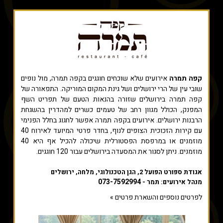
קפה תמרה
אירועים שלא שוכחים חוגגים בקפה תמרה, מול נופים
שובי עין של הרי ירושלים ושל גינת המקום המוריקה. התפאורה של
קפה תמרה בירושלים שזורה בהנאות הטעם של תפריט השף
המפנק, הכולל מגוון רחב של טעמים כשרים למהדרין בהשגחת
הרבנות ירושלים. אירועים בקפה תמרה אפשר לחגוג בחלל הפנימי
עם קירות הזכוכית הצופים לנוף, בחדר פרטי המיועד לאירוח 40
מוזמנים או במרפסת הפסטורלית שיכולה להכיל אף היא 40
מוזמנים. ניתן לסגור את המסעדה בירושלים עבור 120 חוגגים.
אגודת ספורט הפועל 2, הגן הטכנולוגי, מלחה, ירושלים
073-7592994
מנהל אירועים: תמר -
לפרטים נוספים והשארת פרטים »