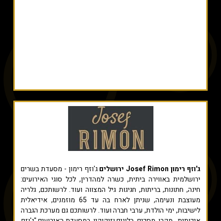
ג'וזף רימון Josef Rimon ירושלים
ג'וזף רימון - מסעדת בשרים
ירושלמית באווירה ביתית, כשרה למהדרין, לכל סוגי האירועים:
חינה, חתונות, בריתות, חגיגות גיל המצווה ועוד. לרשותכם, גלריה
מעוצבת ונעימה, שניתן לארח בה עד 65 מוזמנים, אידיאלית
לישיבות, ימי הולדת, ערבי חברה ועוד. לרשותכם גם מערכת הגברה
איכותית , מקרן, מסכים, בלונים וזיקוקין. במסעדת האירועים "ג'וזף