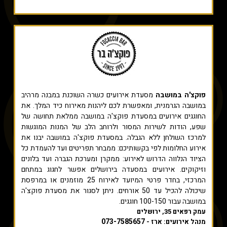
פוקצ'ה במושבה
מסעדת אירועים כשרה השוכנת במבנה מרהיב
במושבה הגרמנית, ומאפשרת לכם ליהנות מאירוח כיד המלך. את
החוגגים אירועים במסעדת פוקצ'ה במושבה ממלאת תחושה של
שפע, הודות לשירות המסור ולרוחב הלב של המנות המוגשות
למרכז השולחן ללא הגבלה. במסעדת פוקצ'ה במושבה יבנו את
אירוע החלומות לפי בקשותיכם: ממבחר תפריטים ועד להעמדת כל
הציוד הנלווה הדרוש לאירוע: ממקרן ומערכת הגברה ועד בלונים
וזיקוקים. אירועים במסעדה בירושלים אפשר לחגוג במתחם
המרכזי, בחדר פרטי המיועד לאירוח 25 מוזמנים או במרפסת
שיכולה להכיל עד 50 אורחים. ניתן לסגור את מסעדת פוקצ'ה
במושבה עבור 100-150 חוגגים.
עמק רפאים 35, ירושלים
073-7585657
מנהל אירועים: ארז -