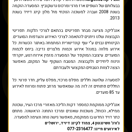
בבעלותם של השפים ארז מרגי ומרכוס גרשקוביץ. המסעדה הוקמה
בשנת 2008 ועברה למשכנה הנוכחי מול מלון קינג דיויד בשנת
2013.
אנג'ליקה מציעה מבחר תפריטים בהתאם לצרכי הלקוח. תפריטי
הקבוצות שלנו ניתנים להתאמה לצרכי האירוע והעדפות הסועדים.
הקינוחים נבנים ע"י שף קונדיטורית המתמחה באתגר הכשרות. כל
אירוע מלווה במנהל אירוע וכמות מלצרים נדיבה ביחס לכמות
הסועדים. עיצובה המוקפד של המסעדה מזמין אירוח רגוע, יוקרתי
ונינוח ליחידים ולקבוצות. המטבח השקוף של המקום, מאפשר
הצצה לצוות הטבחים המקצועי ולעבודתם.
למסעדה שלושה חללים: מפלס מרכזי, מפלס עליון, חדר פרטי. כל
החללים פתוחים זה לזה מה שמאפשר מרחב פתוח ומרווח לאירוע
עד 85 סועדים.
אנג'ליקה ממוקמת כמספר דקות הליכה מאזורי מרכז העיר, שכונת
ממילא, הכותל, משכנות שאננים ומרכז התחנה הראשונה. מתחם
כתר דויד החדש בו ממוקמת, מאפשר גישה נוחה ונעימה למסעדה.
ג'ורג' וושינגטון 4, צמוד לקינג דיויד, ירושלים
077-2316477
לאירועים חייגו: