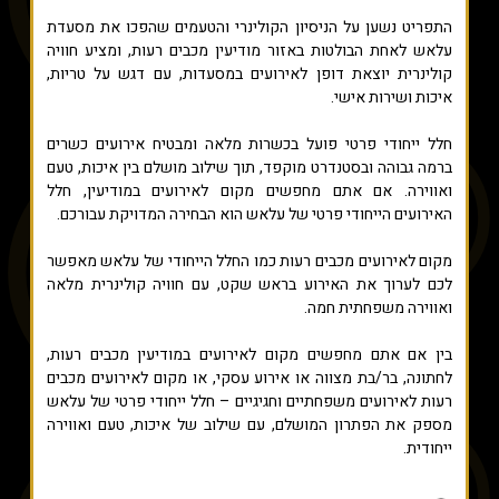
התפריט נשען על הניסיון הקולינרי והטעמים שהפכו את מסעדת
עלאש לאחת הבולטות באזור מודיעין מכבים רעות, ומציע חוויה
קולינרית יוצאת דופן לאירועים במסעדות, עם דגש על טריות,
איכות ושירות אישי.
חלל ייחודי פרטי פועל בכשרות מלאה ומבטיח אירועים כשרים
ברמה גבוהה ובסטנדרט מוקפד, תוך שילוב מושלם בין איכות, טעם
ואווירה. אם אתם מחפשים מקום לאירועים במודיעין, חלל
האירועים הייחודי פרטי של עלאש הוא הבחירה המדויקת עבורכם.
מקום לאירועים מכבים רעות כמו החלל הייחודי של עלאש מאפשר
לכם לערוך את האירוע בראש שקט, עם חוויה קולינרית מלאה
ואווירה משפחתית חמה.
בין אם אתם מחפשים מקום לאירועים במודיעין מכבים רעות,
לחתונה, בר/בת מצווה או אירוע עסקי, או מקום לאירועים מכבים
רעות לאירועים משפחתיים וחגיגיים – חלל ייחודי פרטי של עלאש
מספק את הפתרון המושלם, עם שילוב של איכות, טעם ואווירה
ייחודית.