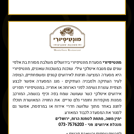
מונטיפיורי
מסעדת מונטיפיורי בירושלים משלבת מסורת בת אלפי
שנים עם מטבח איטלקי עילי. שוכנת במשכנות שאננים, מונטיפיורי
היא מסעדה המציעה חגיגות לאירועים קטנים ומשפחתיים, הצופה
לעיר העתיקה ולמבניה העתיקים - מגג המסעדה אפשר לבצע
תצפית עוצרת נשימה לפני הארוחה או אחריה. במונטיפיורי תפריט
אירועים איטלקי כשר שעושה שמח בפה וכיף בנשמה, המורכב
ממנות מוקפדות וחומרי גלם טריים. את החוויה המאושרת תוכלו
לחגוג באחד מתוך שלושה חדרי אירוח או במרפסת, אפשר גם
לסגור את המסעדה לכבוד המאורע.
ימין משה, מתחת לטחנת הרוח, ירושלים
073-7576203
מנהלת אירועים: חני -
לפרטים נוספים והשארת פרטים »