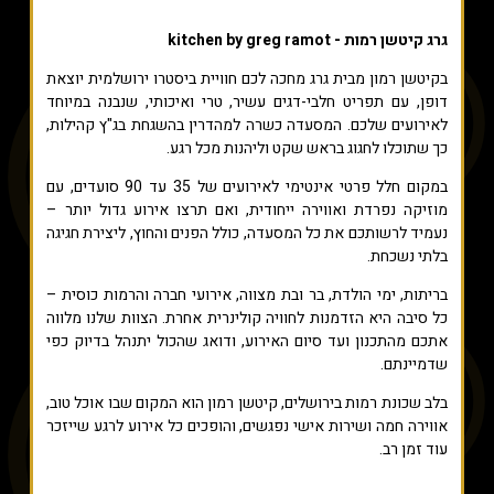
גרג קיטשן רמות - kitchen by greg ramot
בקיטשן רמון מבית גרג מחכה לכם חוויית ביסטרו ירושלמית יוצאת
דופן, עם תפריט חלבי-דגים עשיר, טרי ואיכותי, שנבנה במיוחד
לאירועים שלכם. המסעדה כשרה למהדרין בהשגחת בג"ץ קהילות,
כך שתוכלו לחגוג בראש שקט וליהנות מכל רגע.
במקום חלל פרטי אינטימי לאירועים של 35 עד 90 סועדים, עם
מוזיקה נפרדת ואווירה ייחודית, ואם תרצו אירוע גדול יותר –
נעמיד לרשותכם את כל המסעדה, כולל הפנים והחוץ, ליצירת חגיגה
בלתי נשכחת.
בריתות, ימי הולדת, בר ובת מצווה, אירועי חברה והרמות כוסית –
כל סיבה היא הזדמנות לחוויה קולינרית אחרת. הצוות שלנו מלווה
אתכם מהתכנון ועד סיום האירוע, ודואג שהכול יתנהל בדיוק כפי
שדמיינתם.
בלב שכונת רמות בירושלים, קיטשן רמון הוא המקום שבו אוכל טוב,
אווירה חמה ושירות אישי נפגשים, והופכים כל אירוע לרגע שייזכר
עוד זמן רב.