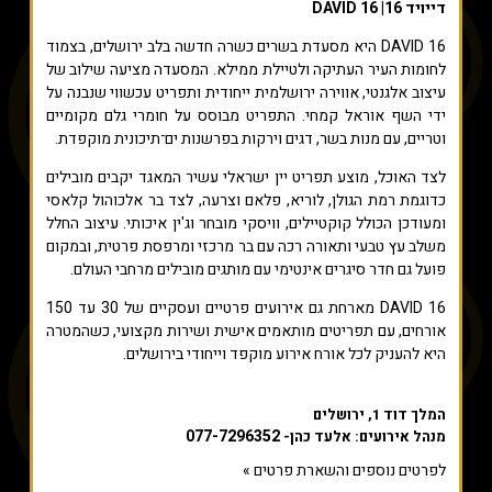
דייויד 16| DAVID 16
DAVID 16 היא מסעדת בשרים כשרה חדשה בלב ירושלים, בצמוד
לחומות העיר העתיקה ולטיילת ממילא. המסעדה מציעה שילוב של
עיצוב אלגנטי, אווירה ירושלמית ייחודית ותפריט עכשווי שנבנה על
ידי השף אוראל קמחי. התפריט מבוסס על חומרי גלם מקומיים
וטריים, עם מנות בשר, דגים וירקות בפרשנות ים־תיכונית מוקפדת.
לצד האוכל, מוצע תפריט יין ישראלי עשיר המאגד יקבים מובילים
כדוגמת רמת הגולן, לוריא, פלאם וצרעה, לצד בר אלכוהול קלאסי
ומעודכן הכולל קוקטיילים, וויסקי מובחר וג'ין איכותי. עיצוב החלל
משלב עץ טבעי ותאורה רכה עם בר מרכזי ומרפסת פרטית, ובמקום
פועל גם חדר סיגרים אינטימי עם מותגים מובילים מרחבי העולם.
DAVID 16 מארחת גם אירועים פרטיים ועסקיים של 30 עד 150
אורחים, עם תפריטים מותאמים אישית ושירות מקצועי, כשהמטרה
היא להעניק לכל אורח אירוע מוקפד וייחודי בירושלים.
המלך דוד 1, ירושלים
077-7296352
מנהל אירועים: אלעד כהן-
לפרטים נוספים והשארת פרטים »