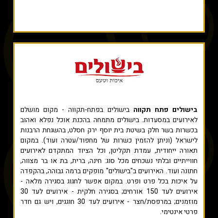
בישולים פתח תקווה
בישולים בפתח-תקווה - מקום מושלם
לאירועים במסעדות. בישולים מתמחה בהכנת אוכל נפלא ואהוב
בכשרות בשר חלק בשיטת בית יוסף ירק חסלט, בהשגחת הרבנות
לישראל (וניתן להזמין כשרות של מחפוד/עטרה ועוד). במקום
תאורה ייחודית, עמדת תקליטן, וכל הציוד המתקדם לאירועים
חווייתיים ובלתי נשכחים מכל סוג: חינה, ברית, בת או בר מצווה,
חתונה ועוד. האירועים ב"בישולים" מופקים ברמה גבוהה, בהקפדה
על איכות בכל פרט ופרט. במקום אפשר לחגוג בסגירה מלאה -
אירועים לעד 150 אורחים; בסגירה חלקית - אירועים לעד 30
מוזמנים; במרפסת/חצר - אירועים לעד 30 חוגגים, ויש גם חדר
פרטי אינטימי.