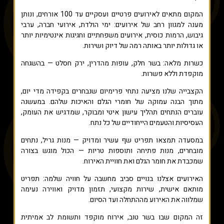
המקום מתאים לאירועים פרטיים ועסקיים עד 100 אורחים, ונותן
מענה למגוון רחב של אירועים: ימי הולדת, אירועי חברה, ערבי
גיבוש, הרמות כוסית, אירועים משפחתיים וחגיגות אינטימיות יותר
או גדולות יותר באותה רמה של דיוק ושירות.
כשרות מלאה: בשר חלק, עופות מהדרין, ירק חסלט — בהשגחה
מוקפדת וללא פשרות.
הקצבייה שלנו מציעה נתחי פרימיום שנבחרים בקפידה מדי יום,
מתוך הבנה עמוקה של חומרי הגלם והאיכות שלהם. במעשנה
עוברים הנתחים תהליך עישון איטי ומבוקר, שמדגיש את העומק,
העסיסיות והטעמים הייחודיים של כל נתח.
במסעדה תמצאו תפריט שף עשיר ומדויק — מנות גריל, נתחים
מובחרים, מנות פתיחה ותוספות טריות — הכול מוגש בצורה
שמכבדת את חומר הגלם ואת חוויית האירוח.
האירועים אצלנו בנויים סביב מחשבה על חוויה שלמה: תפריט
מותאם אישית, שירות מקצועי, תזמון מדויק ואווירה נעימה
שמלווה את האירוע מההתחלה ועד הסיום.
זה המקום שבו בשר טוב, אירוח מוקפד ותשומת לב אמיתית