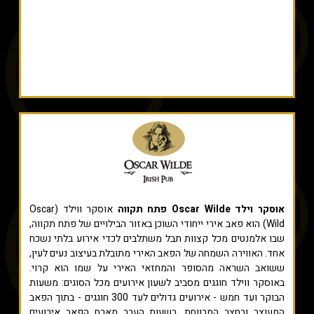
אוסקר וילד Oscar Wilde פתח תקווה
אוסקר ווילד (Oscar
Wild) הוא פאב אירי ייחודי השוכן באזור הבילויים של פתח תקווה,
שבו אלמנטים מכל קצוות תבל משתלבים לכדי אירוע בלתי נשכח
אחד. האווירה השמחה של הפאב האירי מתובלת בעיצוב נעים לעין,
ששואב השראה מהסופר והמחזאי האירי על שמו הוא קרוי.
באוסקר ווילד חוגגים מסביב לשעון אירועים מכל הסוגים: משעות
הבוקר ועד חמש - אירועים גדולים לעד 300 חוגגים - בתוך הפאב
המעוצב ובחצר המרווחת. בשעות הערב מארח הפאב אירועים