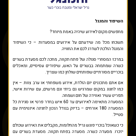
השיפוד והמנגל
מחפשים מקום לאירוע שיהיה באמת מיוחד?
תשכחו מכל מה שידעתם על אירועים במסעדות – כי השיפוד
והמנגל הולכת לשדרג לכם את החוויה.
במרכז המסחרי סגולה של פתח תקווה, מחכה לכם מסעדת בשרים
כשרה שמתמחה בבשרים על האש, שיפודים עסיסיים, ומאכלים
בוכריים מסורתיים שפותחים שולחן כמו שצריך.
אם אתם מתכננים יום הולדת, אירוע משפחתי או ערב צוות – אין
כמו לחגוג במקום שמרגיש גם ביתי וגם מרשים, עם שירות אישי,
תפריט עשיר ואווירה של חום ושמחה.
המסעדה מתאימה לאירועים עד 60 איש בחדר פרטי או סגירת כל
המסעדה 180 אורחים – בדיוק בגודל הנכון לחגיגה אינטימית עם
סטייל.
כי כשאוכל בוכרי פוגש גריל מהחלומות, מקבלים את האירוע שכולם
יזכרו. מסעדה כשרה. מסעדה בפתח תקווה. מסעדת בשרים עם