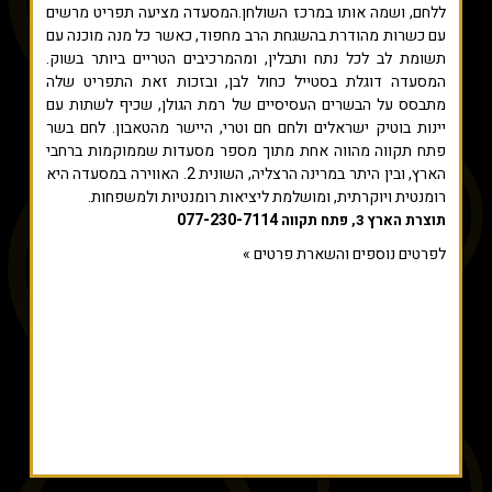
ללחם, ושמה אותו במרכז השולחן.המסעדה מציעה תפריט מרשים
עם כשרות מהודרת בהשגחת הרב מחפוד, כאשר כל מנה מוכנה עם
תשומת לב לכל נתח ותבלין, ומהמרכיבים הטריים ביותר בשוק.
המסעדה דוגלת בסטייל כחול לבן, ובזכות זאת התפריט שלה
מתבסס על הבשרים העסיסיים של רמת הגולן, שכיף לשתות עם
יינות בוטיק ישראלים ולחם חם וטרי, היישר מהטאבון. לחם בשר
פתח תקווה מהווה אחת מתוך מספר מסעדות שממוקמות ברחבי
הארץ, ובין היתר במרינה הרצליה, השונית 2. האווירה במסעדה היא
רומנטית ויוקרתית, ומושלמת ליציאות רומנטיות ולמשפחות.
077-230-7114
תוצרת הארץ 3, פתח תקווה
לפרטים נוספים והשארת פרטים »