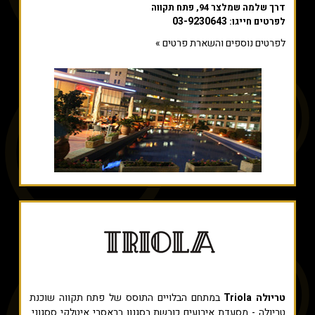
דרך שלמה שמלצר 94, פתח תקווה
03-9230643
לפרטים חייגו:
לפרטים נוספים והשארת פרטים »
טריולה Triola
במתחם הבלויים התוסס של פתח תקווה שוכנת
טריולה - מסעדת אירועים כובשת בסגנון בראסרי איטלקי ססגוני.