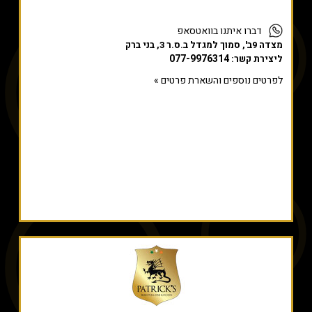
דברו איתנו בוואטסאפ
מצדה 9ב', סמוך למגדל ב.ס.ר 3, בני ברק
077-9976314
ליצירת קשר:
לפרטים נוספים והשארת פרטים »