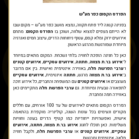
הפרדס הקסום כפר מע"ש
בפנינה קטנה ליד פתח תקווה, נמצא מושב כפר מע"ש – מקום שבו
לא הייתם מצפים למצוא שלווה, ושוכן בו
הפרדס הקסום
: מתחם
אירועים ירוק ומלא קסם, עטוף ניחוחות הדרים, עיצוב חמים ואנרגיה
מיוחדת שמורגשת מהרגע הראשון.
כאן כל חגיגה הופכת לחוויה בלתי נשכחת. המקום מתאים במיוחד
ל־
אירוע בר.ת מצווה
,
חתונה
,
אירועים עסקיים
,
אירועים קטנים
ו־
ערבי הפרשת חלה
, באווירה אינטימית ואישית. בין אם מדובר
ב־
אירוע בר.ת מצווה
מרגש,
חתונה
אינטימית,
אירועים עסקיים
מעוצבים או
אירועים קטנים
עם המשפחה והחברים, כל אירוע זוכה
לתפאורה טבעית ומיוחדת. גם
ערבי הפרשת חלה
מתקיימים כאן
באווירה חמה ומחברת.
הפרדס הקסום מתאים לאירועים של עד 100 אורחים, עם חללים
מקורים ונעימים בכל עונות השנה, קולינריה מוקפדת בהתאמה
אישית, ואפשרויות ייחודיות כמו קטיף הדרים בעונה וחוויות
משלימות. כאן תוכלו לחגוג
אירוע בר.ת מצווה
,
חתונה
,
אירועים
עסקיים
,
אירועים קטנים
או
ערבי הפרשת חלה
, ולקבל חוויה
מלאה, אינטימית ומרגשת.