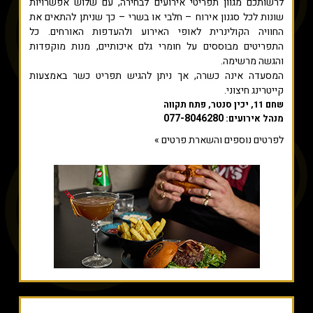
לרשותכם מגוון תפריטי אירועים לבחירה, עם שלוש אפשרויות
שונות לכל סגנון אירוח – חלבי או בשרי – כך שניתן להתאים את
החוויה הקולינרית לאופי האירוע ולהעדפות האורחים. כל
התפריטים מבוססים על חומרי גלם איכותיים, מנות מוקפדות
והגשה מרשימה.
המסעדה אינה כשרה, אך ניתן להגיש תפריט כשר באמצעות
קייטרינג חיצוני.
שחם 11, יכין סנטר, פתח תקווה
077-8046280
מנהל אירועים:
לפרטים נוספים והשארת פרטים »