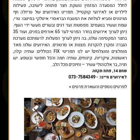
לחלל המסעדה המזמין נושקת חצר פתוחה לישיבה, פעילות
לילדים או לאירועי קוקטייל. תפריט האירועים של טריולה חף
מגינונים ומביא לצלחת את המטבח הבראסרי איטלקי במיטבו: טרי,
שמח ועשיר בטעמים: מפסטות ועד דגים ובשרים מעשי ידי השף.
ניתן לערוך אירועים בחדר הפרטי לעד 65 אורחים בפנים, ועוד 35
בחצר המקסימה שלנו, בה ניתן לערוך הפעלות. לרשותכם מערכת
הגברה ומקרן להקרנת מצגות או סרטונים. האירועים שלנו מאד
מומלצים ומוצלחים! יש לנו תפריטי FIX הכוללים: שתיה קלה,
ראשונות, עיקריות, קינוחים, שתיה חמה והכל חופשי ובשפע. יש
חניה, בר אלכוהולי עשיר – וחיוכים מכל הלב.
שחם 14, פתח תקווה
073-7584349
לאירועים חייגו: -
לפרטים נוספים והשארת פרטים »