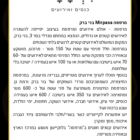
מרפסה Mirpasa בני ברק
מרפסה - אולם אירועים ומרפסת בעיצוב יפייפה להשכרה
לאירועים קטנים או גדולים, הנמצא במתחם מגדלי בסר 3, בני ברק.
המקום המושלם לאירועים קטנים, לרגעים בלתי נשכחים.
במרפסה חלל פנימי עם שטח של 150 מטר - מרוהט, מושקע
ובאווירה הכי מפנקת שיש. החלל הפנימי מתאים לאירועים של 60-
70 איש בישיבה עם שולחנות או עד 100 איש בעמידה / ישיבה בלי
שולחנות.
בנוסף תוכלו לערוך אירועים מטריפים, בבריזה מרעננת, במרפסת
החיצונית, כשמסביבכם גורדי השחקים של בני ברק ורמת גן.
המרפסת החיצונית משתרעת על פני שטח של כ- 600 מטר
ומתאימה לאירועים עד 350 איש בישיבה / 600 איש בעמידה:
כנסים, ימי עיון, אירועי חברה, אירועי השקה, חתונות, ימי הולדת,
שבע ברכות ועוד.
יש אפשרות לקייטרינג כשר בשרי/חלבי ולרשותכם ציוד הגברה
איכותי, מסך ומקרן.
אירועים קטנים חוגגים ב"מרפסה" בלוקיישן משגע במרכז הארץ
ובאווירה מטריפה.