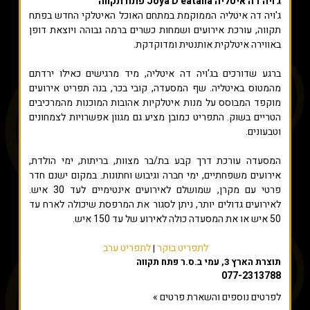
ג'ויה דה איטליה Joya D'eatalia פתח תקווה
ג'ויה דה איטליה הממוקמת במתחם האוכל האיטלקי החדש בפתח
תקווה, עורכת אירועים ושמחות כשרים ברמה גבוהה ויוצאת דופן
באווירה איטלקית אותנטית ומדוקדקת.
ברגע שדורכים בג'ויה דה איטליה, מיד מרגישים כאילו ירדתם
מהמטוס באיטליה. שף המסעדה, קובי בכר, בנה תפריט אירועים
מוקפד המבוסס על מנות איטלקיות אהובות המוכנות מהמרכיבים
הטריים בשוק. התפריט כמובן מציע גם מגוון אפשרויות לצמחונים
וטבעונים.
המסעדה עורכת דרך קבע בת/בר מצוות, בריתות, ימי הולדת,
אירועים משפחתיים, ימי חברה וגיבוש וחתונות. במקום ישנם חדר
פרטי עם מקרן, שמושלם לאירועים אינטימיים לעד 30 איש.
לאירועים גדולים יותר, ניתן לסגור את המרפסת שיכולה לארח עד
50 איש או את המסעדה כולה לאירוע של עד 150 איש.
לתפריט בוקר
לתפריט ערב
|
תוצרת הארץ 3, עמי ב.ס.ר פתח תקווה
077-2313788
לפרטים נוספים והשארת פרטים »