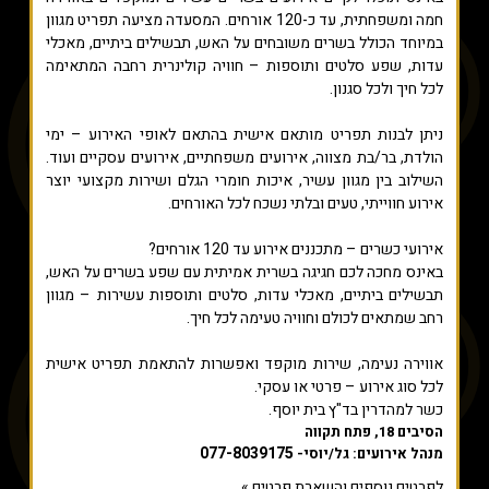
חמה ומשפחתית, עד כ-120 אורחים. המסעדה מציעה תפריט מגוון
במיוחד הכולל בשרים משובחים על האש, תבשילים ביתיים, מאכלי
עדות, שפע סלטים ותוספות – חוויה קולינרית רחבה המתאימה
לכל חיך ולכל סגנון.
ניתן לבנות תפריט מותאם אישית בהתאם לאופי האירוע – ימי
הולדת, בר/בת מצווה, אירועים משפחתיים, אירועים עסקיים ועוד.
השילוב בין מגוון עשיר, איכות חומרי הגלם ושירות מקצועי יוצר
אירוע חווייתי, טעים ובלתי נשכח לכל האורחים.
אירועי כשרים – מתכננים אירוע עד 120 אורחים?
באינס מחכה לכם חגיגה בשרית אמיתית עם שפע בשרים על האש,
תבשילים ביתיים, מאכלי עדות, סלטים ותוספות עשירות – מגוון
רחב שמתאים לכולם וחוויה טעימה לכל חיך.
אווירה נעימה, שירות מוקפד ואפשרות להתאמת תפריט אישית
לכל סוג אירוע – פרטי או עסקי.
כשר למהדרין בד"ץ בית יוסף.
הסיבים 18, פתח תקווה
077-8039175
מנהל אירועים: גל/יוסי-
לפרטים נוספים והשארת פרטים »