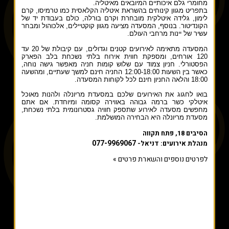
מחומרי גלם איכותיים המיובאים מאיטליה.
בתפריט מגוון קינוחים בהשראת איטליה הקלאסית כמו טרמיסו, קרם
לימון, גלידה איטלקית מובחרת וקרם בורלה, כולם בעבודת יד של
הקונדיטור. בנוסף, המסעדה מציעה מגוון קוקטיילים, אלכוהול ומבחר
עשיר של יינות מרחבי העולם.
המסעדה מתאימה לאירועים קטנים וגדולים, עם קיבולת של 20 עד
120 אורחים, ומספקת חווית אירוח בלתי נשכחת בלב הפארק
הפסטורלי. חניון צמוד עם שלוש קומות חניה מאפשר גישה נוחה,
כאשר בין השעות 12:00-18:00 החניה חינם למשך שעתיים, ומהשעה
18:00 והלאה החניון חינם לכל לקוחות המסעדה.
בואו לחגוג את האירועים שלכם במסעדת מריונלה ולהנות מאוכל
איטלקי כשר ברמה גבוהה באווירה קסומה ומיוחדת. אם אתם
מחפשים מסעדה לאירוע שתספק חוויה גסטרונומית בלתי נשכחת,
מסעדת מריונלה היא הבחירה המושלמת.
הסיבים 18, פתח תקווה
077-9969067
מנהלת אירועים: דניאל-
לפרטים נוספים והשארת פרטים »