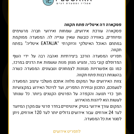
פסקארה דה איטליה פתח תקווה
פסקארה עורכת אירועים, שמחות ואירועי חברה מרשימים
ומיוחדים, באווירה כובשת שאין שנייה לה. המסעדה ממוקמת
במתחם האוכל האיטלקי והיוקרתי "EATALIA איטליה" בפתח
תקווה.
תפריט המסעדה הורכב ביצירתיות ואהבה רבה על ידי השף
המדופלם קובי בכר, ומציע מגוון מנות ששמות את הדגים במרכז,
כמו גם אפשרויות מגוונות לצמחונים וטבעונים. המסעדה כשרה
בהשגחת רבנות פתח תקווה.
צוות האירועים של המקום מלווה אתכם משלבי עיצוב המסעדה
לטעמכם, התכנון ובחירת התפריט, ועד לניהול האירוע במקצועיות
תוך כדי תנועה והקפדה על הפרטים הקטנים ביותר. כל שנותר
לעשות הוא ליהנות מהאירוע.
המקום עורך אירועי בוטיק אינטימיים בחדר פרטי עם מקרן המיועד
לעד 24 אורחים. עבור אירועים גדולים יותר לעד 120 אורחים, ניתן
לסגור את כל המסעדה.
לתפריט אירועים