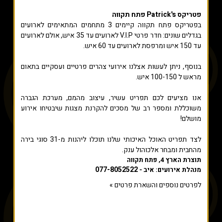
פטריקס Patrick's פתח תקווה
בפטריקס פתח תקווה קיימים 3 מתחמים המתאימים לארועים
בגדלים שונים: חדר פרטי V.I.P לארועים עד 35 איש, אולם לארועים
עד 150 איש ומרפסת לארועים עד 60 איש.
בנוסף, ניתן לעשות אצלנו אירועי צהרים פרטיים ועסקיים בתאום
מראש ל 100-150 איש.
אנו מציעים לכם תפריט עשיר, עיצוב מהמם, מערכת הגברה
משוכללת ומספר רב של מסכים להקרנת מצגות שיבטיחו אירוע
מושלם!
לצד תפריט האוכל האיכותי שלנו תוכלו ליהנות מ-31 סוגי בירה
מהחבית ומבחר אלכוהול ענק.
תוצרת הארץ 4, פתח תקווה
077-8052522
מנהלת אירועים: איב -
לפרטים נוספים והשארת פרטים »