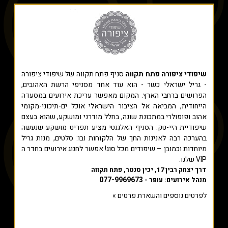
שיפודי ציפורה פתח תקווה
סניף פתח תקווה של שיפודי ציפורה
- גריל ישראלי כשר - הוא עוד אחד מסניפי הרשת האהובים,
הפרושים ברחבי הארץ. המקום מאפשר עריכת אירועים במסעדה
הייחודית, המביאה אל הציבור הישראלי אוכל ים-תיכוני-מקומי
אהוב ופופולרי במתכונת שונה, בחלל מודרני ומושקע, שהוא בעצם
שיפודיית היי-טק. הסניף האלגנטי מציע תפריט מושקע שנעשה
בהערכה רבה לאנינות החך של הלקוחות ובו: סלטים, מנות גריל
מיוחדות וכמובן – שיפודים מכל סוג! אפשר לחגוג אירועים בחדר ה
VIP שלנו.
דרך יצחק רבין 17, יכין סנטר, פתח תקווה
077-9969673
מנהל אירועים: עופר -
לפרטים נוספים והשארת פרטים »