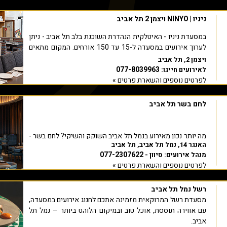
ניניו | NINYO ויצמן 2 תל אביב
במסעדת ניניו - האיטלקית הנהדרת השוכנת בלב תל אביב - ניתן
לערוך אירועים במסעדה ל-15 עד 150 אורחים. המקום מתאים
לאירועים מכל סוג ואופי, הן לאירועים פרטיים והן לאירועים
ויצמן 2, תל אביב
עסקיים מושקעים. את האירוע שלכם במסעדת ניניו תוכלו לחגוג
077-8039963
לאירועים חייגו:
בחדר פרטי, במרפסת פתוחה, או במסעדה עצמה, ובכל אחד
לפרטים נוספים והשארת פרטים »
מהאופנים תזכו ליהנות מהמקום המעוצב והמסוגנן, מהשירות
האיכותי ובעיקר מתפריט האירועים הכולל אוכל מגוון, חלבי
לחם בשר תל אביב
ומפתיע.
במקום תיהנו גם מעמדת ג'וספר ייחודית המוסיפה טעמים
מה יותר נכון מאירוע בנמל תל אביב השוקק והשיקי? לחם בשר -
מעושנים ועשירים, לצד מגוון קוקטיילים מוקפדים שישדרגו כל
האנגר 14, נמל תל אביב, תל אביב
מסעדת בשרים עכשווית ופופולרית - מאפשרת לכם להגשים את
אירוע. בנוסף, קיים חדר VIP פרטי המארח עד 70 אורחים,
077-2307622
מנהל אירועים: סיוון -
החלום השווה של אירוע בתל אביב עם חלל אירועים
ומתאים לאירועים אינטימיים ויוקרתיים.
לפרטים נוספים והשארת פרטים »
ואקסקלוסיבי, שנברא במיוחד לאירוח אירועי בוטיק יוקרתיים
לעד 120 אורחים.
בתפריט המפתה נכללים תענוגות קולינריים אשר מוכנים במקום
רשל נמל תל אביב
ממיטב חומרי הגלם, ביניהם: סלטים וברוסקטות, פסטות עם
רטבים מושלמים, דגים ופיצות, וכמובן - מבחר מתוקים משגע.
חוויה מושלמת עם נוף פנורמי לים, צוות מסור ומיומן ועיצוב
מסעדת רשל המרוקאית מזמינה אתכם לחגוג אירועים במסעדה,
ייחודי, לצד תפריט שף ייחודי וכשר למהדרין, בד"ץ "יורה דעה",
עם אווירה תוססת, אוכל טוב ובמיקום הלוהט ביותר – נמל תל
אביב.
שיותאם בדיוק לאירוע שלכם.