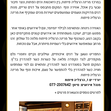
במרכז מרינה הרצליה פיתוח, בין היאכטות והים הפתוח, נוצר חיבור
טבעי בין אוכל, אווירה ונוף. המקום מתבסס על דגים טריים, מנות
דגים מדויקות וטעמים שמושפעים ישירות מהים שמקיף את מרינה
הרצליה פיתוח.
האווירה נינוחה ומתאימה לבילוי יומיומי, וגם ל־אירועים באופי אחר.
מפגש חברים, ישיבה משפחתית או אירועים קטנים מתקיימים כאן
בקצב רגוע, כשהנוף של מרינה הרצליה פיתוח מלווה כל שולחן. זהו
מרחב שמאפשר אירועים בלי רשמיות מיותרת, אבל עם נוכחות.
התפריט נשען על דגים איכותיים, שילובים נקיים וחומרי גלם
מוקפדים, לצד הקפדה מלאה על כשרות כשר למהדרין בד"ץ.
המקום פועל בסטנדרט כשר למהדרין, ומתאים גם למי שמחפש
חוויה כשר למהדרין בלי להתפשר על טעם, איכות ונוף של מרינה
הרצליה פיתוח.
יורדי ים 1, הרצליה פיתוח
077-2307642
מנהל אירועים: סיוון-
לפרטים נוספים והשארת פרטים »