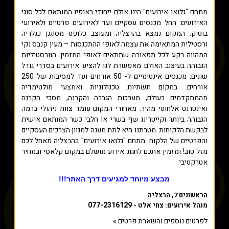
מתחם "גלואו אירועים" הינו אולם ייחודי באופיו המותאם לכל סוגי
האירועים: החל מכנסים עסקיים ועד לאירועים פרטיים ולאירועי
בוטיק. המקום נמצא בהרצליה ומעוצב כלופט מסוגנן כגלריה
ורסטילית המתאימה את עצמה לאופי ההתכנסות – מעין קנבס נקי
המהווה רקע לכל תפאורה שתתאים לאופי המזמין. הוורסטיליות
הגבוהה בעיצוב האולם מאפשרת לנו להציע אירועים בסדרי גודל
שונים, מכנסים אינטימיים ל- 50 אורחים ועד למסיבות של 250
אורחים. במקום תשתיות טכנולוגיות ואמצעי מולטימדיה
מהמתקדמים בעולם, מערכות הגברה והקרנה, מסכי הקרנה
ואינטרנט אלחוטי מהיר. מאחורי המקום עומד צוות ניהולי ברמה
הגבוהה ביותר וקייטרינג שף בשרי או חלבי כשר המותאם אישית
לבקשת הלקוחות. מטרתנו היא לתת מענה למגוון הצרכים העסקיים
והפרטיים של הלקוח. מתחם "גלואו אירועים" בהרצליה מאחל לכם
מזל טוב! ומזמין אתכם לחגוג אירוע מושלם במקום קלאסי ובמחיר
אטרקטיבי.
מבצע מיוחד למגיעים דרך האתר!!!
הראשונים 7, הרצליה
077-2316129
מנהל אירועים: צחי אלט -
לפרטים נוספים והשארת פרטים »