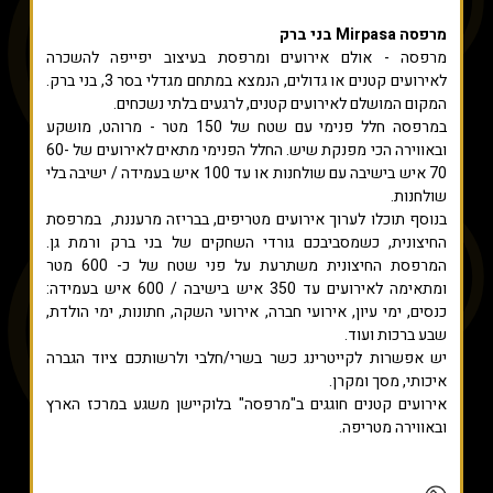
מרפסה Mirpasa בני ברק
מרפסה - אולם אירועים ומרפסת בעיצוב יפייפה להשכרה
לאירועים קטנים או גדולים, הנמצא במתחם מגדלי בסר 3, בני ברק.
המקום המושלם לאירועים קטנים, לרגעים בלתי נשכחים.
במרפסה חלל פנימי עם שטח של 150 מטר - מרוהט, מושקע
ובאווירה הכי מפנקת שיש. החלל הפנימי מתאים לאירועים של 60-
70 איש בישיבה עם שולחנות או עד 100 איש בעמידה / ישיבה בלי
שולחנות.
בנוסף תוכלו לערוך אירועים מטריפים, בבריזה מרעננת, במרפסת
החיצונית, כשמסביבכם גורדי השחקים של בני ברק ורמת גן.
המרפסת החיצונית משתרעת על פני שטח של כ- 600 מטר
ומתאימה לאירועים עד 350 איש בישיבה / 600 איש בעמידה:
כנסים, ימי עיון, אירועי חברה, אירועי השקה, חתונות, ימי הולדת,
שבע ברכות ועוד.
יש אפשרות לקייטרינג כשר בשרי/חלבי ולרשותכם ציוד הגברה
איכותי, מסך ומקרן.
אירועים קטנים חוגגים ב"מרפסה" בלוקיישן משגע במרכז הארץ
ובאווירה מטריפה.