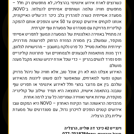
כשרוצים לארח אירוע אינטימי בהרצליה, לא מחפשים רק חלל –
מחפשים חוויה שלמה ושותפים אמיתיים להצלחה. ב־NOVO,
מסעדה אסייתית כשרה למהדרין בלב כיכר דה־שליט האייקונית,
אנחנו לוקחים אירועים קטנים עד 50 איש והופכים אותם להפקה
קולינרית מדויקת עם סטנדרט של מסעדת שף יוקרתית.
זה מתחיל באווירה האלגנטית של המסעדה ונמשך לתפריט אסייתי
מוקפד, שמשלב בין מסורת המזרח הרחוק לפרשנות מודרנית,
יצירתית ומלאת סטייל. כל פרט נלקח בחשבון – מרגישויות לגלוטן,
דרך מנות מותאמות לטבעונים ולצמחוניים ועד פתרונות קולינריים
ופס נפרד לנשים בהריון – כדי שכל אורח ירגיש שהוא מקבל מענה
מושלם.
האירוע אצלנו הוא לא רק אוכל טוב, אלא חוויה של ניהול מדויק
ושקט נפשי למארחים, שמאפשר להם פשוט ליהנות מהאירוע
שלהם. בין אם מדובר בחצי חלל לאירוע אינטימי או תפריט שף
שנבנה בהתאמה אישית, התוצאה היא תמיד שילוב של קולינריה
מוקפדת, שירות אישי ואווירה שמרימה כל ערב לרמה אחרת.
מהכניסה הראשונה ועד הקינוח האחרון – NOVO היא המקום שבו
אירועים קטנים הופכים לזיכרון גדול, עם סטנדרטים של מסעדת
עילית בלב הרצליה.
וינגייט 42 כיכר דה שליט, הרצליה