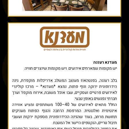
מעדנא רעננה
יש מקומות שמארחים אירועים. ויש מקומות שיוצרים חוויה.
בלב רעננה, בפנטהאוז מעוצב המשלב אדריכלות מוקפדת, גינה
הידרופונית ירוקה ונוף פתוח, נמצא *מעדנא* – מרכז קולינרי
לאירועים פרטיים ועסקיים, שבו אוכל משובח, אירוח מוקפד וערך
חברתי נפגשים באופן טבעי.
החלל מתאים לאירועים של 40–100 משתתפים ומציע אווירה
אינטימית ואלגנטית. המרפסת הרחבה והנוף הפתוח מעניקים
תחושת מרחב, בעוד שהגינה ההידרופונית מספקת ירקות ועשבי
תיבול טריים, הנקטפים היישר אל המטבח.
את החוויה הקולינרית מוביל השף צחי באומגרטן, שבונה כל תפריט