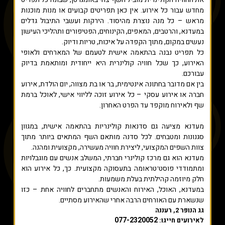
מחדש עבור כל אירוע. אין כאן תפריטים קבועים או מנות מוכנות
מראש – כל מנה נוצרת מהיסוד. הירקות ועשבי התיבול גדלים
במעדנא, והרטבים, המאפים, הקינוחים, הפטיפורים ותהליכי העישון
נעשים במקום, מתוך הקפדה על איכות, טריות ודיוק.
כל תפריט נבנה בהתאמה אישית לטעמם של המארחים ולאופי
האירוע, כך שכל חוויה קולינרית היא ייחודית ומותאמת בדיוק
עבורכם.
בין אם מדובר בחתונה אינטימית, בר או בת מצווה, יום הולדת, אירוע
חברה או אירוע עסקי – כל אירוע זוכה לליווי אישי, לאוכל ברמת
שף ולאירוח מוקפד עד הפרט האחרון.
מעדנא מציעה גם סדנאות קולינריות בהתאמה אישית, במגוון
סגנונות ומטבחים. לכל סדנה מותאם השף המתאים ביותר מתוך
צוות השפים המקצועי, ליצירת חוויה מעשירה, מקצועית ומהנה.
מעדנא הוא גם מרכז קולינרי חברתי, המשלב אנשים עם מוגבלויות
ומתמודדי פוסט־טראומה בתעסוקה מקצועית. כך, כל אירוע הוא
חלק מיוזמה קהילתית בעלת משמעות.
במעדנא, האוכל, האירוח והאנשים מתחברים לחוויה אחת – כזו
שנשארת עם האורחים הרבה אחרי שהאירוע מסתיים.
גג הנופר 2, רעננה
077-2320052
לאירועים חייגו: