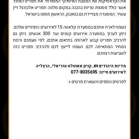
את הקלאסיקות של המטבח האיטלקי המסורתי. את תפריט האוכל
אשר כולל פסטות טריות בהכנה במקום מלווה תפריט אלכוהול ויין
עשיר. המסעדה מצויידת גם בטאבון, הראשון מסוגו בישראל.
נשמח לארח אתכם במסעדת קלאטה 15 לאירועים החגיגיים שלכם.
ניתן לערוך במסעדה אירועים קטנים ועד 300 אנשים. ניתן גם
להרכיב תפריט קבוע לארוחה בתיאום אתכם, לפי טעמכם ורמת
המחיר המתאימה לכם. נשמח לייעץ לכם ולהרכיב תפריט כזה
לשביעות רצונכם
.
מדינת היהודים 89, קניון אאוטלט עזריאלי, הרצליה
077-8035695
לאירועים חייגו:
לפרטים נוספים והשארת פרטים »