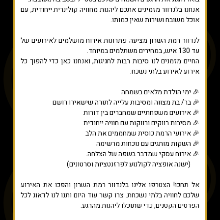
אנחנו בלנדוור מזמינים אתכם ליהנות מחוויה קולינרית ייחודית, עם
אוכל משובח ושירות שאין כמותו.
לנדוור רמת השרון מציעה פתרונות אירוח מושלמים לאירועים של
עד 130 איש, במחירים משתלמים במיוחד.
החיים מזמנים לנו סיבות רבות לחגיגות, ואנחנו כאן כדי להפוך כל
אירוע לאירוע בלתי נשכח:
🎉 ימי הולדת מלאים בשמחה
🎉 בר/ בת מצווה ומסיבות עלייה לתורה שישאירו רושם
🎉 אירועים משפחתיים שמחברים בין דורות
🎉 מסיבות רווקים ורווקות עם חוויה ייחודית
🎉 אירועי הרמת כוסית שמחממים את הלב
🎉 השקות מותגים עם נוכחות מרשימה
🎉 אירוח עסקי שמדבר בשפה של הצלחה.
(ישנה אופציה לקולנוע לפרזנטציות וסרטונים)
אל תחכו! הצטרפו אלינו בלנדוור רמת השרון והפכו את האירוע
שלכם לחוויה בלתי נשכחת. צרו קשר עוד היום ותנו לנו לדאוג לכל
הפרטים הקטנים, כדי שתוכלו ליהנות מהרגע.