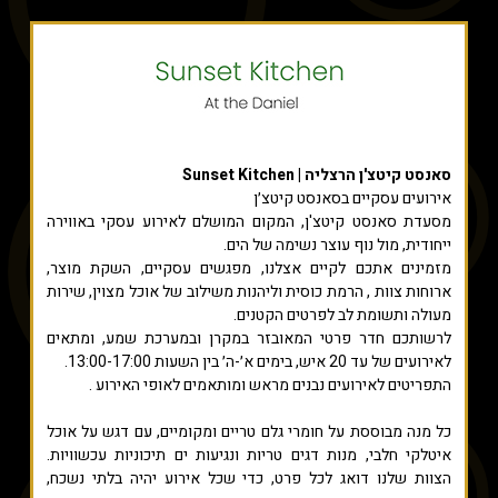
סאנסט קיטצ'ן הרצליה | Sunset Kitchen
אירועים עסקיים בסאנסט קיטצ׳ן
מסעדת סאנסט קיטצ'ן, המקום המושלם לאירוע עסקי באווירה
ייחודית, מול נוף עוצר נשימה של הים.
מזמינים אתכם לקיים אצלנו, מפגשים עסקיים, השקת מוצר,
ארוחות צוות , הרמת כוסית וליהנות משילוב של אוכל מצוין, שירות
מעולה ותשומת לב לפרטים הקטנים.
לרשותכם חדר פרטי המאובזר במקרן ובמערכת שמע, ומתאים
לאירועים של עד 20 איש, בימים א׳-ה׳ בין השעות 13:00-17:00.
התפריטים לאירועים נבנים מראש ומותאמים לאופי האירוע .
כל מנה מבוססת על חומרי גלם טריים ומקומיים, עם דגש על אוכל
איטלקי חלבי, מנות דגים טריות ונגיעות ים תיכוניות עכשוויות.
הצוות שלנו דואג לכל פרט, כדי שכל אירוע יהיה בלתי נשכח,