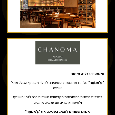
מינאטו הרצליה פיתוח
" צׇ'אנוֹמָה"
סלון בו מתאספת המשפחה לבילוי משותף הכולל אוכל
ושתיה.
בתרבות היפנית המסורתית מקדישים חשיבות רבה לזמן משותף
ולטיפוח קשרים עם אנשים אהובים.
אנחנו שמחים להציג בפניכם את "צׇ'אנוֹמָה"