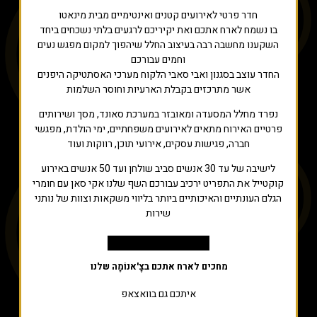
חדר פרטי לאירועים קטנים ואינטימיים מבית מינאטו
בו נשמח לארח אתכם ואת יקיריכם לרגעים בלתי נשכחים ביחד
השקענו מחשבה רבה בעיצוב החלל שיהפוך למקום מפגש נעים
וחמים עבורכם
החדר עוצב בסגנון ואבי סאבי הלקוח מערכי האסתטיקה היפנים
אשר מתרכזים בקבלת הארעיות וחוסר השלמות
נפרד מחלל המסעדה ומאובזר במערכת סאונד, מסך ושירותים
פרטיים האירוח מתאים לאירועים משפחתיים, ימי הולדת, מפגשי
חברה, פגישות עסקים, אירועי תוכן, רווקות ועוד
לישיבה של עד 30 אנשים סביב שולחן ועד 50 אנשים באירוע
קוקטייל את התפריט ירכיב עבורכם השף שלנו אקי סאן עם חומרי
הגלם העונתיים והאיכותיים ביותר בליווי משקאות וצוות של נותני
שירות
לצפייה בסרטון לחץ כאן
מחכים לארח אתכם בצׇ'אנוֹמָה שלנו
איתכם גם בוואצאפ