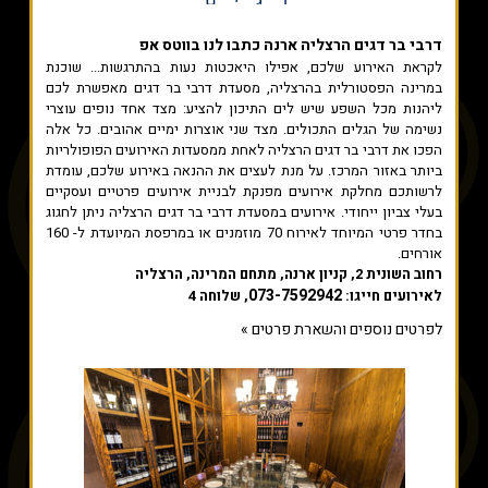
דרבי בר דגים הרצליה ארנה
כתבו לנו בווטס אפ
לקראת האירוע שלכם, אפילו היאכטות נעות בהתרגשות... שוכנת
במרינה הפסטורלית בהרצליה, מסעדת דרבי בר דגים מאפשרת לכם
ליהנות מכל השפע שיש לים התיכון להציע: מצד אחד נופים עוצרי
נשימה של הגלים התכולים. מצד שני אוצרות ימיים אהובים. כל אלה
הפכו את דרבי בר דגים הרצליה לאחת ממסעדות האירועים הפופולריות
ביותר באזור המרכז. על מנת לעצים את ההנאה באירוע שלכם, עומדת
לרשותכם מחלקת אירועים מפנקת לבניית אירועים פרטיים ועסקיים
בעלי צביון ייחודי. אירועים במסעדת דרבי בר דגים הרצליה ניתן לחגוג
בחדר פרטי המיוחד לאירוח 70 מוזמנים או במרפסת המיועדת ל- 160
אורחים.
רחוב השונית 2, קניון ארנה, מתחם המרינה, הרצליה
073-7592942
לאירועים חייגו:
, שלוחה 4
לפרטים נוספים והשארת פרטים »