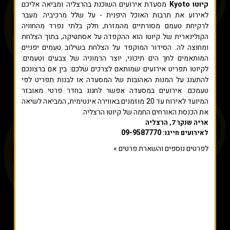
קיוטו Kyoto
מסעדת אירועים השוכנת בהרצליה ומביאה אליכם
לאירוע את תרבות האוכל היפנית - על שלל מרכיביה. מעבר
לרקיחת טעמם מסורתיים מהמזרח, חלק בלתי נפרד מהחוויה
הקולינארית של קיוטו הוא ההקפדה על אסתטיקה, בתוך הצלחת
ומחוצה לה. הסידור המוקפד על הצלחת בשילוב טעמים יפניים
המותאמים לחך הים תיכוני, יוצר הרמוניה של צבעים וטעמים.
לקיוטו תפריט אירועים שמותאם לצרכים שלכם: בין אם ברצונכם
להתענג על המנות האהובות של המסעדה או לבנות תפריט לפי
טעמכם. אירועים במסעדה אפשר לחגוג בחדר פרטי מאובזר
המיועד לאירוח עד 20 מוזמנים באווירה אינטימית, המביאה לשיאה
את הכנסת האורחים החמה של קיוטו הרצליה.
אריה שנקר 7, הרצליה
09-9587770
לאירועים חייגו:
לפרטים נוספים והשארת פרטים »