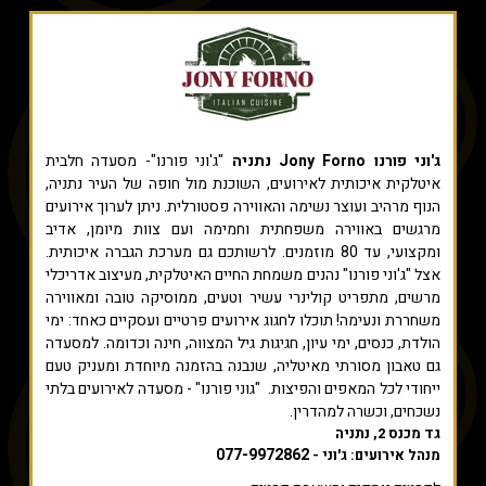
ג'וני פורנו Jony Forno נתניה
"ג'וני פורנו"- מסעדה חלבית
איטלקית איכותית לאירועים, השוכנת מול חופה של העיר נתניה,
הנוף מרהיב ועוצר נשימה והאווירה פסטורלית. ניתן לערוך אירועים
מרגשים באווירה משפחתית וחמימה ועם צוות מיומן, אדיב
ומקצועי, עד 80 מוזמנים. לרשותכם גם מערכת הגברה איכותית.
אצל "ג'וני פורנו" נהנים משמחת החיים האיטלקית, מעיצוב אדריכלי
מרשים, מתפריט קולינרי עשיר וטעים, ממוסיקה טובה ומאווירה
משחררת ונעימה! תוכלו לחגוג אירועים פרטיים ועסקיים כאחד: ימי
הולדת, כנסים, ימי עיון, חגיגות גיל המצווה, חינה וכדומה. למסעדה
גם טאבון מסורתי מאיטליה, שנבנה בהזמנה מיוחדת ומעניק טעם
ייחודי לכל המאפים והפיצות. "גוני פורנו" - מסעדה לאירועים בלתי
נשכחים, וכשרה למהדרין.
גד מכנס 2, נתניה
077-9972862
מנהל אירועים: ג'וני -