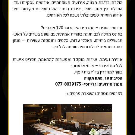
הולדת, בר/בת מצווה, אירועים משפחתיים, אירועים עסקיים ועוד.
השילוב בין מגוון עשיר, איכות חומרי הגלם ושירות מקצועי יוצר
אירוע חווייתי, טעים ובלתי נשכח לכל האורחים.
אירועי כשרים – מתכננים אירוע עד 120 אורחים?
באינס מחכה לכם חגיגה בשרית אמיתית עם שפע בשרים על האש,
תבשילים ביתיים, מאכלי עדות, סלטים ותוספות עשירות – מגוון
רחב שמתאים לכולם וחוויה טעימה לכל חיך.
אווירה נעימה, שירות מוקפד ואפשרות להתאמת תפריט אישית
לכל סוג אירוע – פרטי או עסקי.
כשר למהדרין בד"ץ בית יוסף.
הסיבים 18, פתח תקווה
077-8039175
מנהל אירועים: גל/יוסי-
לפרטים נוספים והשארת פרטים »