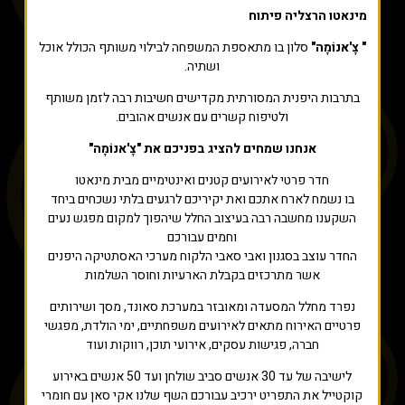
מינאטו הרצליה פיתוח
" צׇ'אנוֹמָה"
סלון בו מתאספת המשפחה לבילוי משותף הכולל אוכל
ושתיה.
בתרבות היפנית המסורתית מקדישים חשיבות רבה לזמן משותף
ולטיפוח קשרים עם אנשים אהובים.
אנחנו שמחים להציג בפניכם את "צׇ'אנוֹמָה"
חדר פרטי לאירועים קטנים ואינטימיים מבית מינאטו
בו נשמח לארח אתכם ואת יקיריכם לרגעים בלתי נשכחים ביחד
השקענו מחשבה רבה בעיצוב החלל שיהפוך למקום מפגש נעים
וחמים עבורכם
החדר עוצב בסגנון ואבי סאבי הלקוח מערכי האסתטיקה היפנים
אשר מתרכזים בקבלת הארעיות וחוסר השלמות
נפרד מחלל המסעדה ומאובזר במערכת סאונד, מסך ושירותים
פרטיים האירוח מתאים לאירועים משפחתיים, ימי הולדת, מפגשי
חברה, פגישות עסקים, אירועי תוכן, רווקות ועוד
לישיבה של עד 30 אנשים סביב שולחן ועד 50 אנשים באירוע
קוקטייל את התפריט ירכיב עבורכם השף שלנו אקי סאן עם חומרי