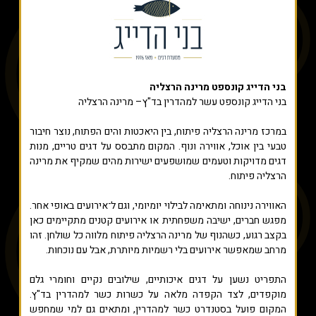
בני הדייג קונספט מרינה הרצליה
בני הדייג קונספט עשר למהדרין בד"ץ– מרינה הרצליה
במרכז מרינה הרצליה פיתוח, בין היאכטות והים הפתוח, נוצר חיבור
טבעי בין אוכל, אווירה ונוף. המקום מתבסס על דגים טריים, מנות
דגים מדויקות וטעמים שמושפעים ישירות מהים שמקיף את מרינה
הרצליה פיתוח.
האווירה נינוחה ומתאימה לבילוי יומיומי, וגם ל־אירועים באופי אחר.
מפגש חברים, ישיבה משפחתית או אירועים קטנים מתקיימים כאן
בקצב רגוע, כשהנוף של מרינה הרצליה פיתוח מלווה כל שולחן. זהו
מרחב שמאפשר אירועים בלי רשמיות מיותרת, אבל עם נוכחות.
התפריט נשען על דגים איכותיים, שילובים נקיים וחומרי גלם
מוקפדים, לצד הקפדה מלאה על כשרות כשר למהדרין בד"ץ.
המקום פועל בסטנדרט כשר למהדרין, ומתאים גם למי שמחפש