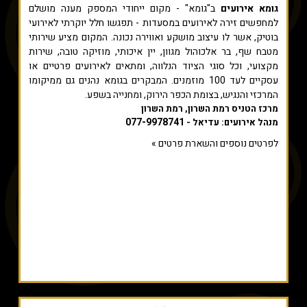
גומא אירועים
ב"גומא" - מקום ייחודי המספק מענה מושלם
למחפשים זירה לאירועים במסעדות - תפגשו חלל יוקרתי לאירועי
בוטיק, אשר לו עיצוב מושקע ואווירה נכונה. המקום מציע שירותי
מטבח שף, בר אלכוהול מגוון, יין איכותי, מוזיקה טובה, שירות
מקצועי, וכל סוגי הציוד הנלווה, ומתאים לאירועים פרטיים או
עסקיים לעד 100 מוזמנים. המבקרים בגומא נהנים גם ממיקומו
המרכזי והנגיש, בצומת הכפר הירוק, ומחנייה בשפע.
מרכז הטניס רמת השרון, רמת השרון
077-9978741
מנהל אירועים: עדיאל -
לפרטים נוספים והשארת פרטים »