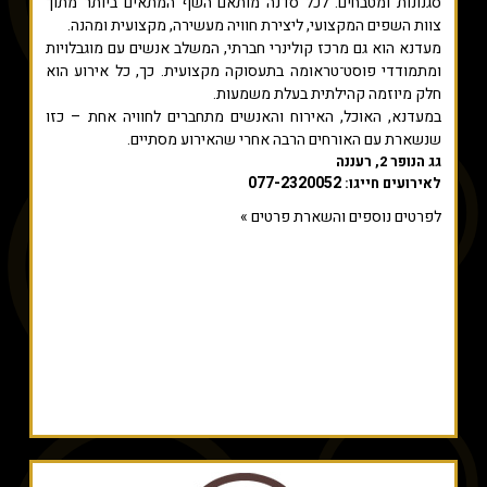
סגנונות ומטבחים. לכל סדנה מותאם השף המתאים ביותר מתוך
צוות השפים המקצועי, ליצירת חוויה מעשירה, מקצועית ומהנה.
מעדנא הוא גם מרכז קולינרי חברתי, המשלב אנשים עם מוגבלויות
ומתמודדי פוסט־טראומה בתעסוקה מקצועית. כך, כל אירוע הוא
חלק מיוזמה קהילתית בעלת משמעות.
במעדנא, האוכל, האירוח והאנשים מתחברים לחוויה אחת – כזו
שנשארת עם האורחים הרבה אחרי שהאירוע מסתיים.
גג הנופר 2, רעננה
077-2320052
לאירועים חייגו:
לפרטים נוספים והשארת פרטים »