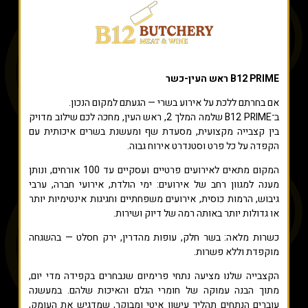
B12 PRIME ראש העין-כשר
אם בחרתם ללכת על אירוע בשרי — הגעתם למקום הנכון.
ב־
B12 PRIME
שלמה המלך 2, ראש העין, מחכה לכם שילוב מדויק
בין קצבייה מקצועית, מסעדת שף ומעשנת בשרים איכותית עם
הקפדה על כל פרט וסטנדרט אירוח גבוה.
המקום מתאים לאירועים פרטיים ועסקיים עד 100 אורחים, ונותן
מענה למגוון רחב של אירועים: ימי הולדת, אירועי חברה, ערבי
גיבוש, הרמות כוסית, אירועים משפחתיים וחגיגות אינטימיות יותר
או גדולות יותר באותה רמה של דיוק ושירות.
כשרות מלאה: בשר חלק, עופות מהדרין, ירק חסלט — בהשגחה
מוקפדת וללא פשרות.
הקצבייה שלנו מציעה נתחי פרימיום שנבחרים בקפידה מדי יום,
מתוך הבנה עמוקה של חומרי הגלם והאיכות שלהם. במעשנה
עוברים הנתחים תהליך עישון איטי ומבוקר, שמדגיש את העומק,