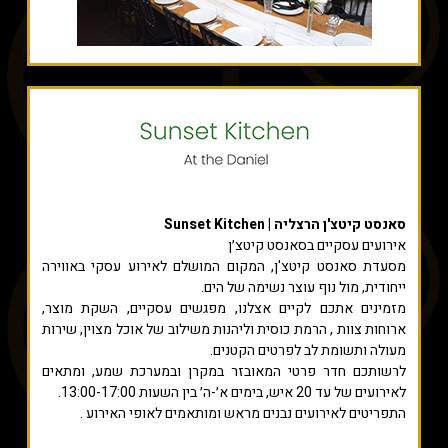
סאנסט קיטצ'ן הרצליה | Sunset Kitchen
אירועים עסקיים בסאנסט קיטצ׳ן
מסעדת סאנסט קיטצ'ן, המקום המושלם לאירוע עסקי באווירה
ייחודית, מול נוף עוצר נשימה של הים.
מזמינים אתכם לקיים אצלנו, מפגשים עסקיים, השקת מוצר,
ארוחות צוות , הרמת כוסית וליהנות משילוב של אוכל מצוין, שירות
מעולה ותשומת לב לפרטים הקטנים.
לרשותכם חדר פרטי המאובזר במקרן ובמערכת שמע, ומתאים
לאירועים של עד 20 איש, בימים א׳-ה׳ בין השעות 13:00-17:00.
התפריטים לאירועים נבנים מראש ומותאמים לאופי האירוע .