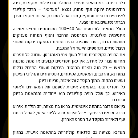
בלב רעננה, בפנטהאוז מעוצב המשלב אדריכלות מוקפדת, גינה
הידרופונית ירוקה ונוף פתוח, נמצא *מעדנא* – מרכז קולינרי
לאירועים פרטיים ועסקיים, שבו אוכל משובח, אירוח מוקפד וערך
חברתי נפגשים באופן טבעי.
החלל מתאים לאירועים של 40–100 משתתפים ומציע אווירה
אינטימית ואלגנטית. המרפסת הרחבה והנוף הפתוח מעניקים
תחושת מרחב, בעוד שהגינה ההידרופונית מספקת ירקות ועשבי
תיבול טריים, הנקטפים היישר אל המטבח.
את החוויה הקולינרית מוביל השף צחי באומגרטן, שבונה כל תפריט
מחדש עבור כל אירוע. אין כאן תפריטים קבועים או מנות מוכנות
מראש – כל מנה נוצרת מהיסוד. הירקות ועשבי התיבול גדלים
במעדנא, והרטבים, המאפים, הקינוחים, הפטיפורים ותהליכי העישון
נעשים במקום, מתוך הקפדה על איכות, טריות ודיוק.
כל תפריט נבנה בהתאמה אישית לטעמם של המארחים ולאופי
האירוע, כך שכל חוויה קולינרית היא ייחודית ומותאמת בדיוק
עבורכם.
בין אם מדובר בחתונה אינטימית, בר או בת מצווה, יום הולדת, אירוע
חברה או אירוע עסקי – כל אירוע זוכה לליווי אישי, לאוכל ברמת
שף ולאירוח מוקפד עד הפרט האחרון.
מעדנא מציעה גם סדנאות קולינריות בהתאמה אישית, במגוון