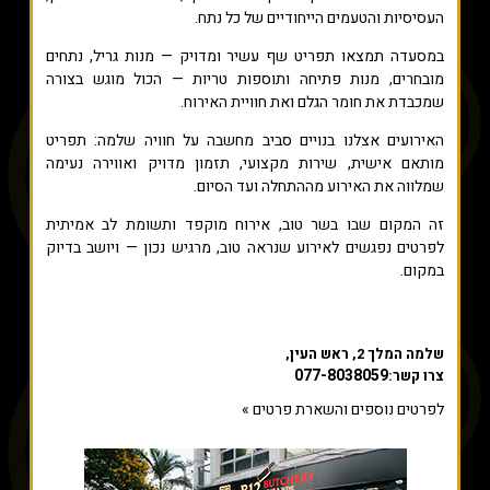
העסיסיות והטעמים הייחודיים של כל נתח.
במסעדה תמצאו תפריט שף עשיר ומדויק — מנות גריל, נתחים
מובחרים, מנות פתיחה ותוספות טריות — הכול מוגש בצורה
שמכבדת את חומר הגלם ואת חוויית האירוח.
האירועים אצלנו בנויים סביב מחשבה על חוויה שלמה: תפריט
מותאם אישית, שירות מקצועי, תזמון מדויק ואווירה נעימה
שמלווה את האירוע מההתחלה ועד הסיום.
זה המקום שבו בשר טוב, אירוח מוקפד ותשומת לב אמיתית
לפרטים נפגשים לאירוע שנראה טוב, מרגיש נכון — ויושב בדיוק
במקום.
שלמה המלך 2, ראש העין,
077-8038059
צרו קשר:
לפרטים נוספים והשארת פרטים »