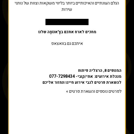
הגלם העונתיים והאיכותיים ביותר בליווי משקאות וצוות של נותני
שירות
לצפייה בסרטון לחץ כאן
מחכים לארח אתכם בצׇ'אנוֹמָה שלנו
איתכם גם בוואצאפ
המנופים 8, הרצליה פיתוח
077-7298434
מנהלת אירועים: אתי/קובי-
להשארת פרטים לגבי אירוע חייגו ונחזור אליכם
לפרטים נוספים והשארת פרטים »