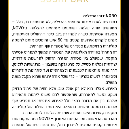
NOBO-נובו הרצליה
כשרוצים לארח אירוע אינטימי בהרצליה, לא מחפשים רק חלל –
מחפשים חוויה שלמה ושותפים אמיתיים להצלחה. ב־NOVO,
מסעדה אסייתית כשרה למהדרין בלב כיכר דה־שליט האייקונית,
אנחנו לוקחים אירועים קטנים עד 50 איש והופכים אותם להפקה
קולינרית מדויקת עם סטנדרט של מסעדת שף יוקרתית.
זה מתחיל באווירה האלגנטית של המסעדה ונמשך לתפריט אסייתי
מוקפד, שמשלב בין מסורת המזרח הרחוק לפרשנות מודרנית,
יצירתית ומלאת סטייל. כל פרט נלקח בחשבון – מרגישויות לגלוטן,
דרך מנות מותאמות לטבעונים ולצמחוניים ועד פתרונות קולינריים
ופס נפרד לנשים בהריון – כדי שכל אורח ירגיש שהוא מקבל מענה
מושלם.
האירוע אצלנו הוא לא רק אוכל טוב, אלא חוויה של ניהול מדויק
ושקט נפשי למארחים, שמאפשר להם פשוט ליהנות מהאירוע
שלהם. בין אם מדובר בחצי חלל לאירוע אינטימי או תפריט שף
שנבנה בהתאמה אישית, התוצאה היא תמיד שילוב של קולינריה
מוקפדת, שירות אישי ואווירה שמרימה כל ערב לרמה אחרת.
מהכניסה הראשונה ועד הקינוח האחרון – NOVO היא המקום שבו
אירועים קטנים הופכים לזיכרון גדול, עם סטנדרטים של מסעדת