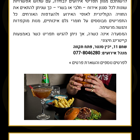
לרשותכם מגוון תפריטי אירועים לבחירה, עם שלוש אפשרויות
שונות לכל סגנון אירוח – חלבי או בשרי – כך שניתן להתאים את
החוויה הקולינרית לאופי האירוע ולהעדפות האורחים. כל
התפריטים מבוססים על חומרי גלם איכותיים, מנות מוקפדות
והגשה מרשימה.
המסעדה אינה כשרה, אך ניתן להגיש תפריט כשר באמצעות
קייטרינג חיצוני.
שחם 11, יכין סנטר, פתח תקווה
077-8046280
מנהל אירועים:
לפרטים נוספים והשארת פרטים »