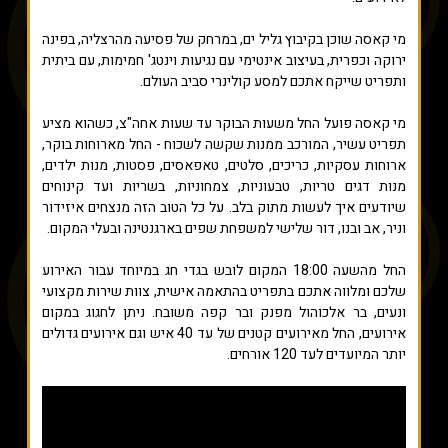
מי קאסה שוכן בקיבוץ גליל ים, במרחק של פסיעה מהרצליה, בפינה
ירוקה וכפרית, בעיצוב אינטימי עם נגיעות וינטג' חמימות, עם ביתית
ותפריט שייקח אתכם למסע קולינרי סביב העולם.
מי קאסה פועל החל משעות הבוקר עד שעות אחה"צ, כשהוא מציע
תפריט עשיר, המורכב ממנות שקשה לשכוח - החל מארוחות בוקר,
ארוחות עסקיות, כריכים, סלטים, טאפאסים, פסטות, מנות ילדים,
מנות דגים טריות, טבעוניות, צמחוניות, בשריות ועד קינוחים
שיודעים איך לעשות מתוק בלב. על כל הטוב הזה מנצחים איזידור
וניר, אב ובנו, דור שלישי למשפחת שפים בארגנטינה ובעלי המקום.
החל מהשעה 18:00 המקום לובש בגדי חג במיוחד עבור האירוע
שלכם ומלווה אתכם בתפריט בהתאמה אישית, צוות שירות מקצועי
ונעים, בר אלכוהול מפנק ובר קפה משובח. ניתן לחגוג במקום
אירועים, החל מאירועים קטנים של עד 40 איש וגם אירועים גדולים
יותר המיועדים לעד 120 אורחים.