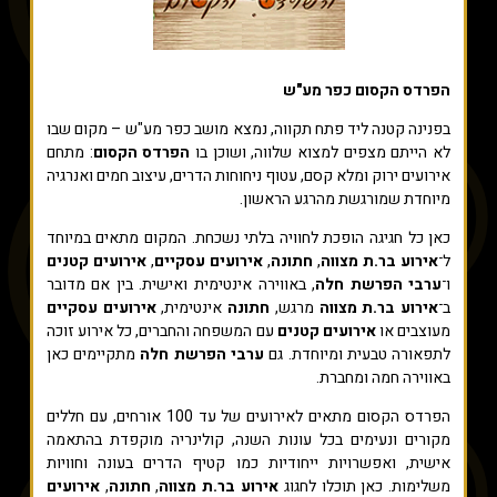
הפרדס הקסום כפר מע"ש
בפנינה קטנה ליד פתח תקווה, נמצא מושב כפר מע"ש – מקום שבו
לא הייתם מצפים למצוא שלווה, ושוכן בו
הפרדס הקסום
: מתחם
אירועים ירוק ומלא קסם, עטוף ניחוחות הדרים, עיצוב חמים ואנרגיה
מיוחדת שמורגשת מהרגע הראשון.
כאן כל חגיגה הופכת לחוויה בלתי נשכחת. המקום מתאים במיוחד
ל־
אירוע בר.ת מצווה
,
חתונה
,
אירועים עסקיים
,
אירועים קטנים
ו־
ערבי הפרשת חלה
, באווירה אינטימית ואישית. בין אם מדובר
ב־
אירוע בר.ת מצווה
מרגש,
חתונה
אינטימית,
אירועים עסקיים
מעוצבים או
אירועים קטנים
עם המשפחה והחברים, כל אירוע זוכה
לתפאורה טבעית ומיוחדת. גם
ערבי הפרשת חלה
מתקיימים כאן
באווירה חמה ומחברת.
הפרדס הקסום מתאים לאירועים של עד 100 אורחים, עם חללים
מקורים ונעימים בכל עונות השנה, קולינריה מוקפדת בהתאמה
אישית, ואפשרויות ייחודיות כמו קטיף הדרים בעונה וחוויות
משלימות. כאן תוכלו לחגוג
אירוע בר.ת מצווה
,
חתונה
,
אירועים