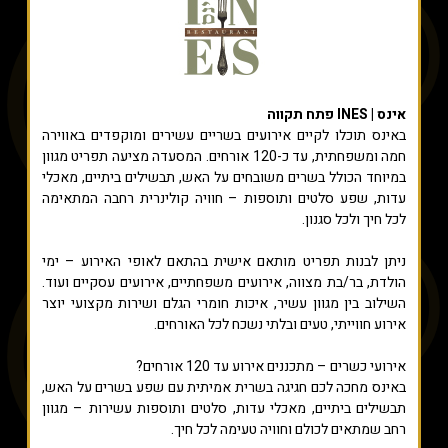
אינס | INES פתח תקווה
באינס תוכלו לקיים אירועים בשריים עשירים ומוקפדים באווירה
חמה ומשפחתית, עד כ-120 אורחים. המסעדה מציעה תפריט מגוון
במיוחד הכולל בשרים משובחים על האש, תבשילים ביתיים, מאכלי
עדות, שפע סלטים ותוספות – חוויה קולינרית רחבה המתאימה
לכל חיך ולכל סגנון.
ניתן לבנות תפריט מותאם אישית בהתאם לאופי האירוע – ימי
הולדת, בר/בת מצווה, אירועים משפחתיים, אירועים עסקיים ועוד.
השילוב בין מגוון עשיר, איכות חומרי הגלם ושירות מקצועי יוצר
אירוע חווייתי, טעים ובלתי נשכח לכל האורחים.
אירועי כשרים – מתכננים אירוע עד 120 אורחים?
באינס מחכה לכם חגיגה בשרית אמיתית עם שפע בשרים על האש,
תבשילים ביתיים, מאכלי עדות, סלטים ותוספות עשירות – מגוון
רחב שמתאים לכולם וחוויה טעימה לכל חיך.