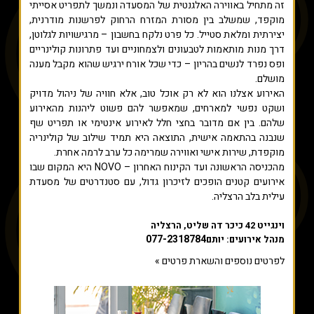
זה מתחיל באווירה האלגנטית של המסעדה ונמשך לתפריט אסייתי
מוקפד, שמשלב בין מסורת המזרח הרחוק לפרשנות מודרנית,
יצירתית ומלאת סטייל. כל פרט נלקח בחשבון – מרגישויות לגלוטן,
דרך מנות מותאמות לטבעונים ולצמחוניים ועד פתרונות קולינריים
ופס נפרד לנשים בהריון – כדי שכל אורח ירגיש שהוא מקבל מענה
מושלם.
האירוע אצלנו הוא לא רק אוכל טוב, אלא חוויה של ניהול מדויק
ושקט נפשי למארחים, שמאפשר להם פשוט ליהנות מהאירוע
שלהם. בין אם מדובר בחצי חלל לאירוע אינטימי או תפריט שף
שנבנה בהתאמה אישית, התוצאה היא תמיד שילוב של קולינריה
מוקפדת, שירות אישי ואווירה שמרימה כל ערב לרמה אחרת.
מהכניסה הראשונה ועד הקינוח האחרון – NOVO היא המקום שבו
אירועים קטנים הופכים לזיכרון גדול, עם סטנדרטים של מסעדת
עילית בלב הרצליה.
וינגייט 42 כיכר דה שליט, הרצליה
077-2318784
מנהל אירועים: יותם
לפרטים נוספים והשארת פרטים »