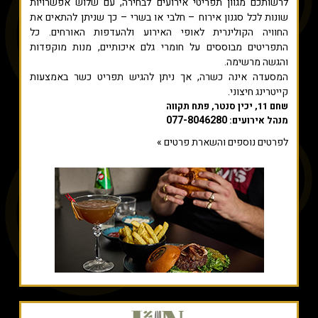
לרשותכם מגוון תפריטי אירועים לבחירה, עם שלוש אפשרויות
שונות לכל סגנון אירוח – חלבי או בשרי – כך שניתן להתאים את
החוויה הקולינרית לאופי האירוע ולהעדפות האורחים. כל
התפריטים מבוססים על חומרי גלם איכותיים, מנות מוקפדות
והגשה מרשימה.
המסעדה אינה כשרה, אך ניתן להגיש תפריט כשר באמצעות
קייטרינג חיצוני.
שחם 11, יכין סנטר, פתח תקווה
077-8046280
מנהל אירועים:
לפרטים נוספים והשארת פרטים »