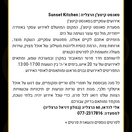
סאנסט קיטצ'ן הרצליה | Sunset Kitchen
אירועים עסקיים בסאנסט קיטצ׳ן
מסעדת סאנסט קיטצ'ן, המקום המושלם לאירוע עסקי באווירה
ייחודית, מול נוף עוצר נשימה של הים.
מזמינים אתכם לקיים אצלנו, מפגשים עסקיים, השקת מוצר,
ארוחות צוות , הרמת כוסית וליהנות משילוב של אוכל מצוין, שירות
מעולה ותשומת לב לפרטים הקטנים.
לרשותכם חדר פרטי המאובזר במקרן ובמערכת שמע, ומתאים
לאירועים של עד 20 איש, בימים א׳-ה׳ בין השעות 13:00-17:00.
התפריטים לאירועים נבנים מראש ומותאמים לאופי האירוע .
כל מנה מבוססת על חומרי גלם טריים ומקומיים, עם דגש על אוכל
איטלקי חלבי, מנות דגים טריות ונגיעות ים תיכוניות עכשוויות.
הצוות שלנו דואג לכל פרט, כדי שכל אירוע יהיה בלתי נשכח,
מוקפד ומותאם בדיוק עבורכם.
אלי לנדאו, 60 הרצליה (במלון דניאל הרצליה)
077-2317816
למסעדה:
לפרטים נוספים והשארת פרטים »