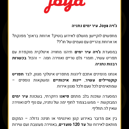
ג'ויה Joya עיר ימים נתניה
מחפשים לוקיישן מושלם לאירוע בוטיק? ארוחת בראנץ' מפנקת?
או ארוחת צהריים עם טעמים של חו"ל?
במסעדת
ג'ויה עיר ימים
תיהנו מחוויה איטלקית מוקפדת עם
תפריט עשיר, חומרי גלם טריים ואווירה חמה – והכול
בכשרות
רבנות נתניה
.
אנחנו מזמינים אתכם ליהנות מתפריט איטלקי מגוון, לצד
תפריט
קוקטיילים עשיר
,
יינות איכותיים
ומשקאות נוספים –
שמתאימים לכל טעם ולכל סגנון אירוח.
המסעדה שוכנת בלב מתחם
פיאנו
היוקרתי, בשכונת
עיר ימים
המבוקשת – ממש בצמוד לחוף ימה של נתניה, עם נוף לים ואווירה
שאין לה תחליף.
בין אם מדובר באירוע קטן ואינטימי או חגיגה גדולה – המקום
מותאם לאירוח של
עד 120 סועדים
, באווירה מעוצבת ועם שירות