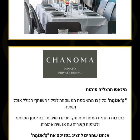
מינאטו הרצליה פיתוח
" צׇ'אנוֹמָה"
סלון בו מתאספת המשפחה לבילוי משותף הכולל אוכל
ושתיה.
בתרבות היפנית המסורתית מקדישים חשיבות רבה לזמן משותף
ולטיפוח קשרים עם אנשים אהובים.
אנחנו שמחים להציג בפניכם את "צׇ'אנוֹמָה"