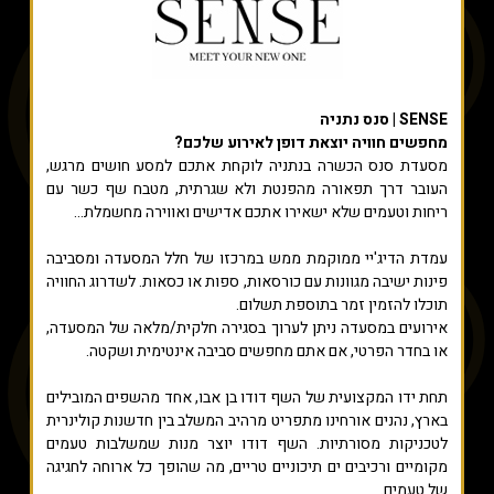
SENSE | סנס נתניה
מחפשים חוויה יוצאת דופן לאירוע שלכם?
מסעדת סנס הכשרה בנתניה לוקחת אתכם למסע חושים מרגש,
העובר דרך תפאורה מהפנטת ולא שגרתית, מטבח שף כשר עם
ריחות וטעמים שלא ישאירו אתכם אדישים ואווירה מחשמלת...
עמדת הדיג'יי ממוקמת ממש במרכזו של חלל המסעדה ומסביבה
פינות ישיבה מגוונות עם כורסאות, ספות או כסאות. לשדרוג החוויה
תוכלו להזמין זמר בתוספת תשלום.
אירועים במסעדה ניתן לערוך בסגירה חלקית/מלאה של המסעדה,
או בחדר הפרטי, אם אתם מחפשים סביבה אינטימית ושקטה.
תחת ידו המקצועית של השף דודו בן אבו, אחד מהשפים המובילים
בארץ, נהנים אורחינו מתפריט מרהיב המשלב בין חדשנות קולינרית
לטכניקות מסורתיות. השף דודו יוצר מנות שמשלבות טעמים
מקומיים ורכיבים ים תיכוניים טריים, מה שהופך כל ארוחה לחגיגה
של טעמים.