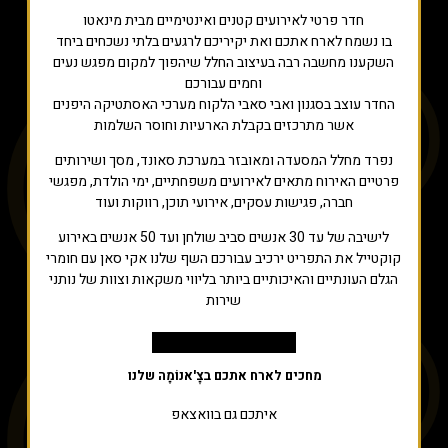
חדר פרטי לאירועים קטנים ואינטימיים מבית מינאטו
בו נשמח לארח אתכם ואת יקיריכם לרגעים בלתי נשכחים ביחד
השקענו מחשבה רבה בעיצוב החלל שיהפוך למקום מפגש נעים
וחמים עבורכם
החדר עוצב בסגנון ואבי סאבי הלקוח מערכי האסתטיקה היפנים
אשר מתרכזים בקבלת הארעיות וחוסר השלמות
נפרד מחלל המסעדה ומאובזר במערכת סאונד, מסך ושירותים
פרטיים האירוח מתאים לאירועים משפחתיים, ימי הולדת, מפגשי
חברה, פגישות עסקים, אירועי תוכן, רווקות ועוד
לישיבה של עד 30 אנשים סביב שולחן ועד 50 אנשים באירוע
קוקטייל את התפריט ירכיב עבורכם השף שלנו אקי סאן עם חומרי
הגלם העונתיים והאיכותיים ביותר בליווי משקאות וצוות של נותני
שירות
לצפייה בסרטון לחץ כאן
מחכים לארח אתכם בצׇ'אנוֹמָה שלנו
איתכם גם בוואצאפ