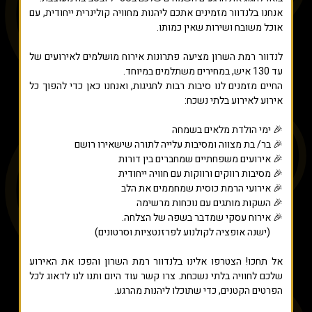
אנחנו בלנדוור מזמינים אתכם ליהנות מחוויה קולינרית ייחודית, עם
אוכל משובח ושירות שאין כמותו.
לנדוור רמת השרון מציעה פתרונות אירוח מושלמים לאירועים של
עד 130 איש, במחירים משתלמים במיוחד.
החיים מזמנים לנו סיבות רבות לחגיגות, ואנחנו כאן כדי להפוך כל
אירוע לאירוע בלתי נשכח:
🎉 ימי הולדת מלאים בשמחה
🎉 בר/ בת מצווה ומסיבות עלייה לתורה שישאירו רושם
🎉 אירועים משפחתיים שמחברים בין דורות
🎉 מסיבות רווקים ורווקות עם חוויה ייחודית
🎉 אירועי הרמת כוסית שמחממים את הלב
🎉 השקות מותגים עם נוכחות מרשימה
🎉 אירוח עסקי שמדבר בשפה של הצלחה.
(ישנה אופציה לקולנוע לפרזנטציות וסרטונים)
אל תחכו! הצטרפו אלינו בלנדוור רמת השרון והפכו את האירוע
שלכם לחוויה בלתי נשכחת. צרו קשר עוד היום ותנו לנו לדאוג לכל
הפרטים הקטנים, כדי שתוכלו ליהנות מהרגע.