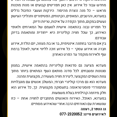
מחדש עבור כל אירוע. אין כאן תפריטים קבועים או מנות מוכנות
מראש – כל מנה נוצרת מהיסוד. הירקות ועשבי התיבול גדלים
במעדנא, והרטבים, המאפים, הקינוחים, הפטיפורים ותהליכי העישון
נעשים במקום, מתוך הקפדה על איכות, טריות ודיוק.
כל תפריט נבנה בהתאמה אישית לטעמם של המארחים ולאופי
האירוע, כך שכל חוויה קולינרית היא ייחודית ומותאמת בדיוק
עבורכם.
בין אם מדובר בחתונה אינטימית, בר או בת מצווה, יום הולדת, אירוע
חברה או אירוע עסקי – כל אירוע זוכה לליווי אישי, לאוכל ברמת
שף ולאירוח מוקפד עד הפרט האחרון.
מעדנא מציעה גם סדנאות קולינריות בהתאמה אישית, במגוון
סגנונות ומטבחים. לכל סדנה מותאם השף המתאים ביותר מתוך
צוות השפים המקצועי, ליצירת חוויה מעשירה, מקצועית ומהנה.
מעדנא הוא גם מרכז קולינרי חברתי, המשלב אנשים עם מוגבלויות
ומתמודדי פוסט־טראומה בתעסוקה מקצועית. כך, כל אירוע הוא
חלק מיוזמה קהילתית בעלת משמעות.
במעדנא, האוכל, האירוח והאנשים מתחברים לחוויה אחת – כזו
שנשארת עם האורחים הרבה אחרי שהאירוע מסתיים.
גג הנופר 2, רעננה
077-2320052
לאירועים חייגו: