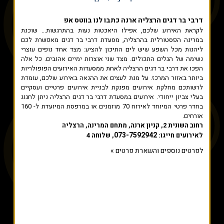
דרבי בר דגים הרצליה ארנה
כתבו לנו בווטס אפ
לקראת האירוע שלכם, אפילו היאכטות נעות בהתרגשות... שוכנת
במרינה הפסטורלית בהרצליה, מסעדת דרבי בר דגים מאפשרת לכם
ליהנות מכל השפע שיש לים התיכון להציע: מצד אחד נופים עוצרי
נשימה של הגלים התכולים. מצד שני אוצרות ימיים אהובים. כל אלה
הפכו את דרבי בר דגים הרצליה לאחת ממסעדות האירועים הפופולריות
ביותר באזור המרכז. על מנת לעצים את ההנאה באירוע שלכם, עומדת
לרשותכם מחלקת אירועים מפנקת לבניית אירועים פרטיים ועסקיים
בעלי צביון ייחודי. אירועים במסעדת דרבי בר דגים הרצליה ניתן לחגוג
בחדר פרטי המיוחד לאירוח 70 מוזמנים או במרפסת המיועדת ל- 160
אורחים.
רחוב השונית 2, קניון ארנה, מתחם המרינה, הרצליה
073-7592942
לאירועים חייגו:
, שלוחה 4
לפרטים נוספים והשארת פרטים »