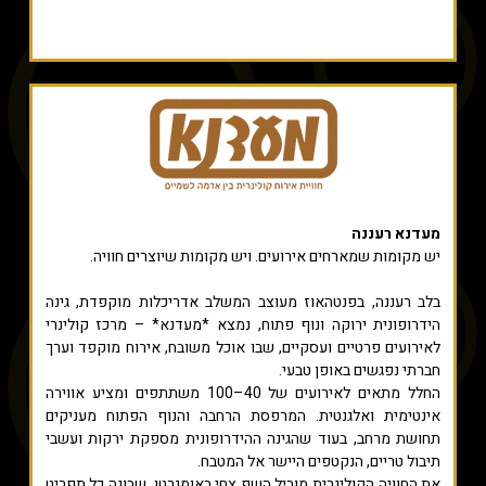
מעדנא רעננה
יש מקומות שמארחים אירועים. ויש מקומות שיוצרים חוויה.
בלב רעננה, בפנטהאוז מעוצב המשלב אדריכלות מוקפדת, גינה
הידרופונית ירוקה ונוף פתוח, נמצא *מעדנא* – מרכז קולינרי
לאירועים פרטיים ועסקיים, שבו אוכל משובח, אירוח מוקפד וערך
חברתי נפגשים באופן טבעי.
החלל מתאים לאירועים של 40–100 משתתפים ומציע אווירה
אינטימית ואלגנטית. המרפסת הרחבה והנוף הפתוח מעניקים
תחושת מרחב, בעוד שהגינה ההידרופונית מספקת ירקות ועשבי
תיבול טריים, הנקטפים היישר אל המטבח.
את החוויה הקולינרית מוביל השף צחי באומגרטן, שבונה כל תפריט