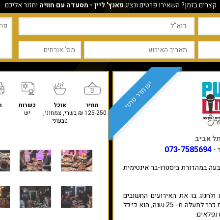
קצרים בזמן? השאירו פרטים ונציג
פאנץ' ליין - מסעדה עם חוויה
יחזור אליכם
יש חדר פרטי
מחיר
אוכל
כשרות
ח
125-250 ₪
בשרי, צמחוני,
יש
טבעוני
073-7585694
 -
רבעה במהדורת ביסטרו-בר אינטימית
ולחגוג בו את האירועים החשובים
בחייהם. המיוחד במועדון המפורסם, הקיים כבר למעלה מ- 25 שנה, הוא כי כל
 נפלאים.