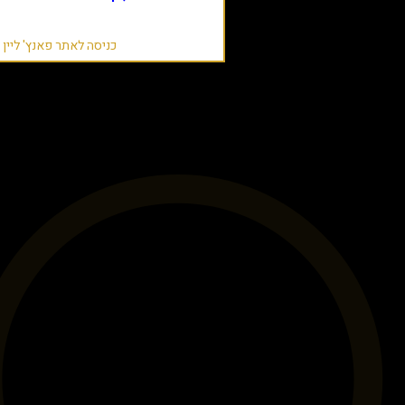
כניסה לאתר פאנץ' ליין 