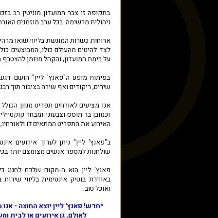
בתקופה זו צבר המועדון מוניטין רב בזכ
ניהולית מרשימה. בכל ערב מוזמנים האורח
ארוחות כשרות המוגשת בליווי שואו מרהי
לצד להיטים מהעולם כולו, המבוצעים כול
על בימת המועדון, והקהל מוזמן להצטרף ב
בפיתוח מופע ה"פאנץ' ליין" הושם דגש
שירים, ריקודים ואף שירה בציבור תוך רבג
אנו מציעים לאורחים תפריט מגוון הכולל 
וכמובן בר תוסס וצבעוני ומבחר קוקטייל
האירוע את התפריט המתאים לו ולאורחיו, ו
שולחנות למספר אנשים מצומצם יותר בכל
פאנץ' ליין הוא ה-מקום שלכם לחגוג כ
באווירת בוטיק אינטימית בליווי שירות 
ואוכל טוב.
*חדש! פאנץ' ליין יוצא החוצה - אנו 
לאולם, גן אירועים או לבית ומ